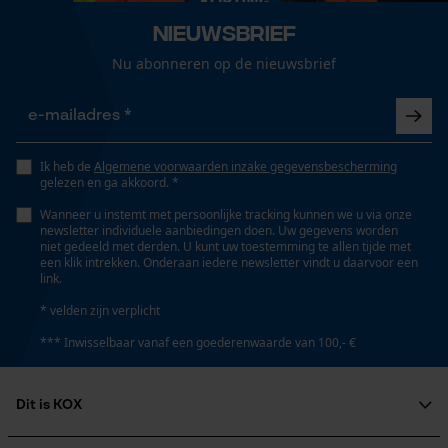
Technische specificaties
Nieuwsbrief
Gepersonaliseerde homepage
Automatische kettingsmering
Nu abonneren op de nieuwsbrief
Opgeslagen winkelwagen
Nee
Persoonlijke begroeting
Geo-IP en gebruikersdetectie
Versnipperfunctie
YouTube-video's
Ik heb de
Algemene voorwaarden inzake gegevensbescherming
Nee
gelezen en ga akkoord. *
Google Maps
Wanneer u instemt met persoonlijke tracking kunnen we u via onze
newsletter individuele aanbiedingen doen. Uw gegevens worden
Fasewisselaar
niet gedeeld met derden. U kunt uw toestemming te allen tijde met
een klik intrekken. Onderaan iedere newsletter vindt u daarvoor een
Nee
Marketing Cookies
link.
* velden zijn verplicht
Schuine snede
*** Inwisselbaar vanaf een goederenwaarde van 100,- €
Nee
Google Global Site Tag
Microsoft Advertising Universal
Dit is KOX
Event Tracking
Deling
Survicate
Over ons