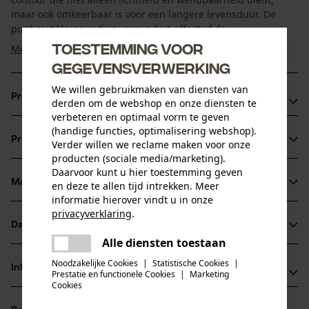
maar ook omkeerbaar is voor een langere levensduur. De
punt met kleine radius vermindert effectief de ...
Toestemming voor
Meer tonen
gegevensverwerking
We willen gebruikmaken van diensten van
Productvoordelen
derden om de webshop en onze diensten te
verbeteren en optimaal vorm te geven
Lichtgewicht en wendbaar dankzij slank, gelamineerd
(handige functies, optimalisering webshop).
Productinformatie
Verder willen we reclame maken voor onze
ontwerp.
producten (sociale media/marketing).
Lage terugslag dankzij smalle punt met kleine radius.
Daarvoor kunt u hier toestemming geven
Duurzaamheid en stabiliteit dankzij robuuste afbuigspin
Materiaal & onderhoud
en deze te allen tijd intrekken. Meer
Productdetails
informatie hierover vindt u in onze
met 4 klinknagels en 12 tanden.
privacyverklaring
.
Activiteitstype
Datasheets
delen
Materiaal
zagen
Alle diensten toestaan
Er is een fout opgetreden. Gelieve
Gegevensblad fabrikant (PDF)
delen
het opnieuw te proberen.
Noodzakelijke Cookies
|
Statistische Cookies
|
Hoofdmateriaal
Informatie van de fabrikant
Prestatie en functionele Cookies
|
Marketing
staal
mail
Cookies
Leeftijdsgroep
Fabrikant
volwassen