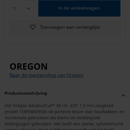
in de winkelwagen
Toevoegen aan verlanglijst
OREGON
Naar de merkenshop van Oregon
Productomschrijving
Het Oregon AdvanceCut™ 38 cm .325” 1,5 mm zaagblad
(model 158PXBK095)is de perfecte keuze voor houthakkers en
incidentele gebruikers die kleine tot middelgrote
kettingzagen gebruiken. Het heeft een slanke, symmetrische
contour die niet alleen lichtheid en wendbaarheid biedt,