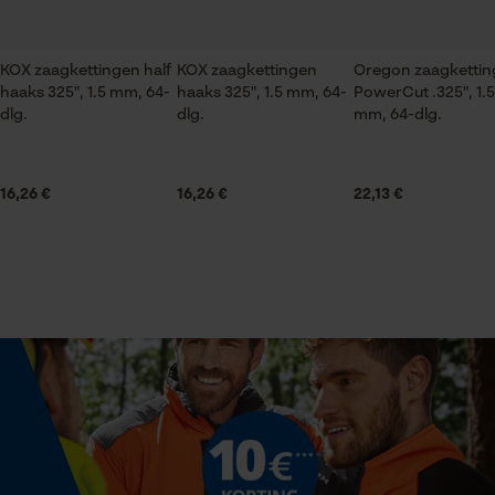
Seizoen
Product geschikt voor het hele jaar
KOX zaagkettingen half
KOX zaagkettingen
Oregon zaagkettin
Statistische Cookies
haaks 325", 1.5 mm, 64-
haaks 325", 1.5 mm, 64-
PowerCut .325", 1.5
dlg.
dlg.
mm, 64-dlg.
Leveringsomvang
1 x zaagblad
16,26 €
16,26 €
22,13 €
Econda Analytics
Volume
Mouseflow Web Analytics Tool
24.81 in³
Fact-Finder Tracking
Grootte & afmetingen
Prestatie en functionele
Railslengte
Cookies
38 cm
Loop54 Personalization