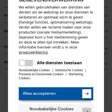
We willen gebruikmaken van diensten van
derden om de webshop en onze diensten te
Productinformatie
verbeteren en optimaal vorm te geven
(handige functies, optimalisering webshop).
Verder willen we reclame maken voor onze
Materiaal & onderhoud
producten (sociale media/marketing).
Productdetails
Daarvoor kunt u hier toestemming geven
en deze te allen tijd intrekken. Meer
Activiteitstype
informatie hierover vindt u in onze
Informatie van de fabrikant
Materiaal
kappen, boomverzorging, zagen, vellen,
privacyverklaring
.
tuinonderhoud
delen
Fabrikant
Hoofdmateriaal
Alle diensten toestaan
Beoordelingen
(0)
Oregon Tool, Inc.
Er is een fout opgetreden. Gelieve
staal
delen
4909 SE International Way
het opnieuw te proberen.
Noodzakelijke Cookies
|
Statistische Cookies
|
Prestatie en functionele Cookies
|
Marketing
Leeftijdsgroep
97222 Portland, Verenigde Staten van Amerika
mail
Cookies
volwassen
E-mail: info@kox.eu
0
Nog vragen?
(0)
Product aanbevelen
Materiaaldikte
Onze experts staan graag voor u klaar!
Website: -
1.3 mm
Een vraag
Tel.: + 32 1030 11 11
Alles accepteren
Filteren op aantal sterren
stellen
Aantal delen
1 st.
Inleider
Oppervlaktecoating
Noodzakelijke Cookies
Oregon Tool Europe, S.A.