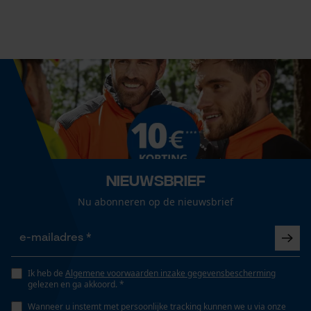
Seizoen
Product geschikt voor het hele jaar
Econda Analytics
Leveringsomvang
1 x Oregon zaagketting
Mouseflow Web Analytics Tool
Fact-Finder Tracking
Volume
32.29 in³
Prestatie en functionele
Nieuwsbrief
Cookies
Nu abonneren op de nieuwsbrief
Grootte & afmetingen
Railslengte
Loop54 Personalization
37 cm
Gepersonaliseerde homepage
Ik heb de
Algemene voorwaarden inzake gegevensbescherming
gelezen en ga akkoord. *
Opgeslagen winkelwagen
Wanneer u instemt met persoonlijke tracking kunnen we u via onze
Technische specificaties
Persoonlijke begroeting