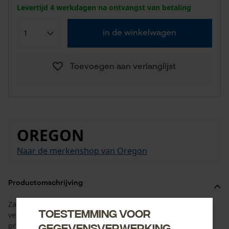
Levertijd 4 werkdagen na ontvangst van betaling
in de winkelwagen
Toevoegen aan verlanglijst
OREGON
Naar de merkenshop van Oregon
Productomschrijving
Zaagketting met rechthoekige zaagtanden en
Toestemming voor
veiligheidsschakels. Zaagketting met hoge prestaties voor
professioneel gebruik.
gegevensverwerking