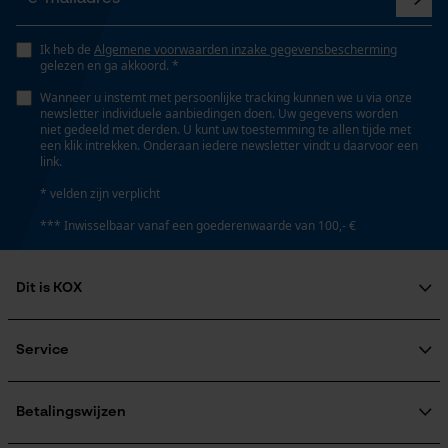
hoge snijprestaties
Opgeslagen winkelwagen
Ik heb de
Algemene voorwaarden inzake gegevensbescherming
Persoonlijke begroeting
gelezen en ga akkoord. *
Instansing aandrijfschakel
Geo-IP en gebruikersdetectie
75
Wanneer u instemt met persoonlijke tracking kunnen we u via onze
newsletter individuele aanbiedingen doen. Uw gegevens worden
YouTube-video's
niet gedeeld met derden. U kunt uw toestemming te allen tijde met
een klik intrekken. Onderaan iedere newsletter vindt u daarvoor een
Google Maps
link.
Instelling Jolly
55 deg
* velden zijn verplicht
*** Inwisselbaar vanaf een goederenwaarde van 100,- €
Marketing Cookies
Vijlen 1e helft
5.5 mm
Dit is KOX
Over ons
Google Global Site Tag
Maatschappelijke betrokkenheid
Service
Vijlen 2e helft
Microsoft Advertising Universal
raadgever
5.2 mm
Event Tracking
Veel gestelde vragen
KOX Harvester
Survicate
KOX catalogus
Aanmelding nieuwsbrief
Betalingswijzen
Retourneren
Vijlhouding