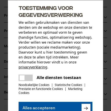
Toestemming voor
gegevensverwerking
Productvoordelen
We willen gebruikmaken van diensten van
Ketting zorgt voor verminderde vibratie van het
derden om de webshop en onze diensten te
Productinformatie
verbeteren en optimaal vorm te geven
zaagapparaat
(handige functies, optimalisering webshop).
speciale verbindingsschakels zorgen voor een langere
Verder willen we reclame maken voor onze
adhesie van de olie op de ketting
Materiaal & onderhoud
producten (sociale media/marketing).
Productdetails
Daarvoor kunt u hier toestemming geven
Uitstekend voor schurende bepalingen zoals bijv. vervuild,
en deze te allen tijd intrekken. Meer
zandig of verkoolt hout
Activiteitstype
informatie hierover vindt u in onze
Datasheets
Materiaal
zagen
privacyverklaring
.
Gegevensblad fabrikant (PDF)
delen
Hoofdmateriaal
Alle diensten toestaan
Informatie van de fabrikant
Er is een fout opgetreden. Gelieve
staal
delen
Leeftijdsgroep
het opnieuw te proberen.
Noodzakelijke Cookies
|
Statistische Cookies
|
Fabrikant
volwassen
Prestatie en functionele Cookies
|
Marketing
mail
Beoordelingen
Cookies
(2)
Oregon Tool, Inc.
Materiaaldikte
4909 SE International Way
1.6 mm
97222 Portland, Verenigde Staten van Amerika
Aantal delen
Alles accepteren