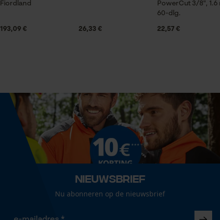
Oregon zaagketting
Fiordland
PowerCut 3/8", 1.6
Prima materiaal dat lang scherp blijft
60-dlg.
Statistische Cookies
Leveringsomvang
193,09 €
26,33 €
22,57 €
1 x zaagketting
Grootte & afmetingen
Econda Analytics
Mouseflow Web Analytics Tool
Railslengte
40 cm
Fact-Finder Tracking
Technische specificaties
Prestatie en functionele
Cookies
Automatische kettingsmering
Nee
Nieuwsbrief
Nu abonneren op de nieuwsbrief
Loop54 Personalization
Eigenschap
Gepersonaliseerde homepage