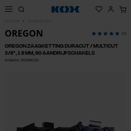
Bosbouw
Zaagkettingen
OREGON
(2)
Oregon zaagketting DuraCut / MultiCut
3/8", 1.6 mm, 60 aandrijfschakels
Artikelnr.: XX36MC60