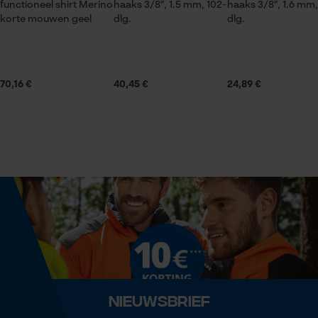
functioneel shirt Merino
haaks 3/8", 1.5 mm, 102-
haaks 3/8", 1.6 mm,
korte mouwen geel
dlg.
dlg.
Statistische Cookies
Leveringsomvang
1 x zaagketting
70,16 €
40,45 €
24,89 €
Grootte & afmetingen
Econda Analytics
Mouseflow Web Analytics Tool
Railslengte
50 cm
Fact-Finder Tracking
Technische specificaties
Prestatie en functionele
Cookies
Automatische kettingsmering
Nee
Loop54 Personalization
Nieuwsbrief
Eigenschap
Gepersonaliseerde homepage