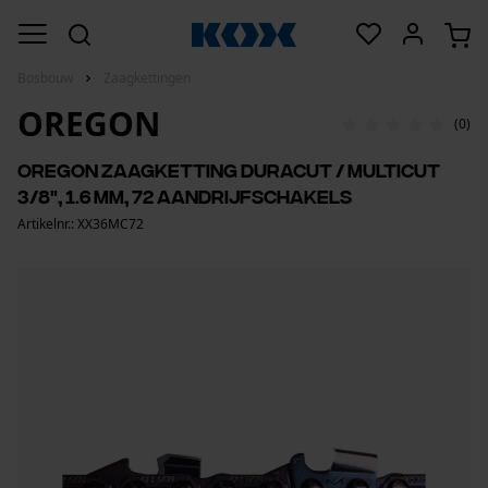
Bosbouw
Zaagkettingen
OREGON
(0)
Oregon zaagketting DuraCut / MultiCut
3/8", 1.6 mm, 72 aandrijfschakels
Artikelnr.: XX36MC72