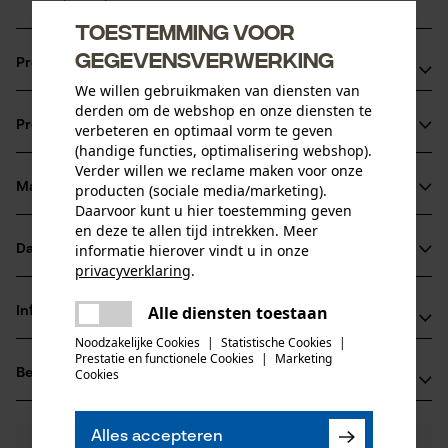
Toestemming voor
gegevensverwerking
Productvoordelen
We willen gebruikmaken van diensten van
Ketting zorgt voor verminderde vibratie van het
derden om de webshop en onze diensten te
Productinformatie
verbeteren en optimaal vorm te geven
zaagapparaat
(handige functies, optimalisering webshop).
speciale verbindingsschakels zorgen voor een langere
Verder willen we reclame maken voor onze
adhesie van de olie op de ketting
Materiaal & onderhoud
producten (sociale media/marketing).
Productdetails
Daarvoor kunt u hier toestemming geven
Uitstekend voor schurende bepalingen zoals bijv. vervuild,
en deze te allen tijd intrekken. Meer
zandig of verkoolt hout
Activiteitstype
informatie hierover vindt u in onze
Datasheets
Materiaal
zagen
privacyverklaring
.
Gegevensblad fabrikant (PDF)
delen
Hoofdmateriaal
Alle diensten toestaan
Informatie van de fabrikant
Er is een fout opgetreden. Gelieve
staal
delen
Leeftijdsgroep
het opnieuw te proberen.
Noodzakelijke Cookies
|
Statistische Cookies
|
Fabrikant
volwassen
Prestatie en functionele Cookies
|
Marketing
mail
Beoordelingen
Cookies
(0)
Oregon Tool, Inc.
Materiaaldikte
4909 SE International Way
1.6 mm
97222 Portland, Verenigde Staten van Amerika
Aantal delen
Alles accepteren