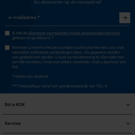
hoge snijprestaties
Nu abonneren op de nieuwsbrief
Opgeslagen winkelwagen
Persoonlijke begroeting
Instansing aandrijfschakel
Geo-IP en gebruikersdetectie
75
Ik heb de
Algemene voorwaarden inzake gegevensbescherming
YouTube-video's
gelezen en ga akkoord. *
Google Maps
Wanneer u instemt met persoonlijke tracking kunnen we u via onze
Instelling Jolly
newsletter individuele aanbiedingen doen. Uw gegevens worden
55 deg
niet gedeeld met derden. U kunt uw toestemming te allen tijde met
een klik intrekken. Onderaan iedere newsletter vindt u daarvoor een
link.
Marketing Cookies
* velden zijn verplicht
Vijlen 1e helft
5.5 mm
*** Inwisselbaar vanaf een goederenwaarde van 100,- €
Google Global Site Tag
Dit is KOX
Vijlen 2e helft
Microsoft Advertising Universal
5.2 mm
Event Tracking
Over ons
Survicate
Maatschappelijke betrokkenheid
Service
raadgever
Vijlhouding