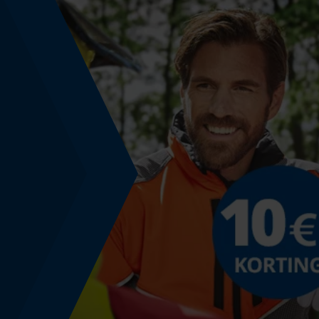
Fasewisselaar
Nee
Schuine snede
Nee
Deling
325" Micro-Lite
Aandrijfschakeldikte mm
1.3 mm
Gereedschapsloze kettingspanning