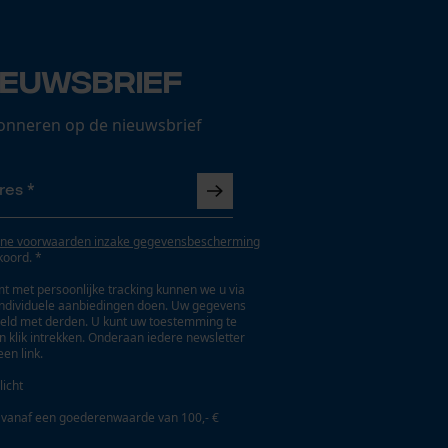
ieuwsbrief
onneren op de nieuwsbrief
ne voorwaarden inzake gegevensbescherming
koord. *
t met persoonlijke tracking kunnen we u via
individuele aanbiedingen doen. Uw gegevens
eld met derden. U kunt uw toestemming te
en klik intrekken. Onderaan iedere newsletter
een link.
licht
 vanaf een goederenwaarde van 100,- €