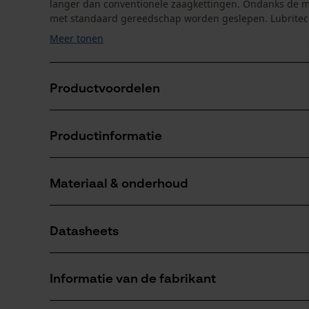
langer dan conventionele zaagkettingen. Ondanks de m
met standaard gereedschap worden geslepen. Lubritec h
Meer tonen
Productvoordelen
Zaagt tot drie keer langer dan met conventionele 
Productinformatie
Minder wrijving en langere levensduur dankzij het L
Het exclusieve OCS-01 staal zorgt voor een groter
Materiaal & onderhoud
Productdetails
Activiteitstype
Datasheets
zagen
Materiaal
Gegevensblad fabrikant (PDF)
Hoofdmateriaal
Informatie van de fabrikant
staal
Aantal delen
1 st.