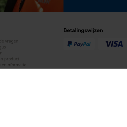
Nee
Betalingswijzen
Accu/batterij inbegrepen
lde vragen
Oplaadbare batterij/batterijen niet inbegrepen in
gus
de levering
en
n product
teninformatie
mulier
Oregon Tool GmbH
ulier
KOX – Partners voor de Bosbouw 
f
Adres hoofdkantoor:
Lise-Meitner-Str. 4
herroepen
70736 Fellbach
Duitsland