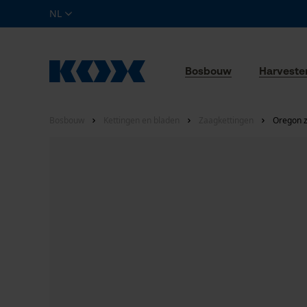
NL
Bosbouw
Harveste
Bosbouw
Kettingen en bladen
Zaagkettingen
Oregon z