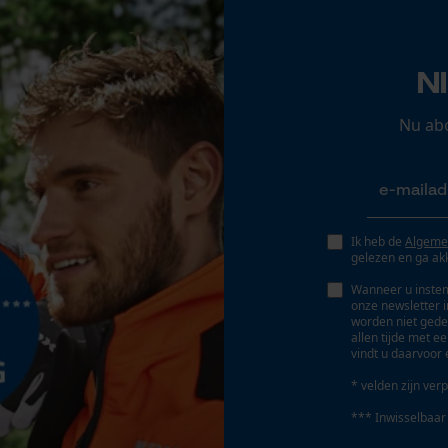
Opgeslagen winkelwagen
Persoonlijke begroeting
Slijphoek
N
35 deg
Geo-IP en gebruikersdetectie
YouTube-video's
Nu ab
Google Maps
Bewegingshoek borst
0.65 mm
Marketing Cookies
Ik heb de
Algeme
Dieptebegrenzerafstand
gelezen en ga ak
0.65 mm
Wanneer u instem
onze newsletter 
worden niet gede
Google Global Site Tag
Aandrijfschakeldikte/gleufbreedte
allen tijde met e
vindt u daarvoor 
Microsoft Advertising Universal Event
0.05 in
Tracking
* velden zijn verp
Survicate
*** Inwisselbaar
Gereedschapsloze kettingwissel