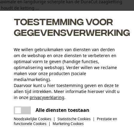
aximale en langdurige scherpte kan de DuraCut zaagketting
oudt de ketting ...
Toestemming voor
gegevensverwerking
We willen gebruikmaken van diensten van derden
zaagkettingen dankzij de chroomcoating op de zaagtanden
om de webshop en onze diensten te verbeteren en
ubritec-systeem
optimaal vorm te geven (handige functies,
optimalisering webshop). Verder willen we reclame
e duurzaamheid en uithoudingsvermogen
maken voor onze producten (sociale
media/marketing).
Daarvoor kunt u hier toestemming geven en deze te
allen tijd intrekken. Meer informatie hierover vindt u
Leeftijdsgroep
in onze
privacyverklaring
.
volwassen
delen
Er is een fout opgetreden. Gelieve het
Alle diensten toestaan
opnieuw te proberen.
mail
Materiaaldikte
Noodzakelijke Cookies
|
Statistische Cookies
|
Prestatie en
1.5 mm
Aantal aandrijfschakels
functionele Cookies
|
Marketing Cookies
64