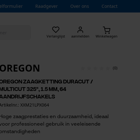
elformulier
Raadgever
Over ons
Contact
Verlanglijst
aanmelden
Winkelwagen
OREGON
(0)
Oregon zaagketting DuraCut /
MultiCut 325", 1.5 mm, 64
aandrijfschakels
Artikelnr.: XXM21LPX064
Hoge zaagprestaties en duurzaamheid, ideaal
voor professioneel gebruik in veeleisende
omstandigheden