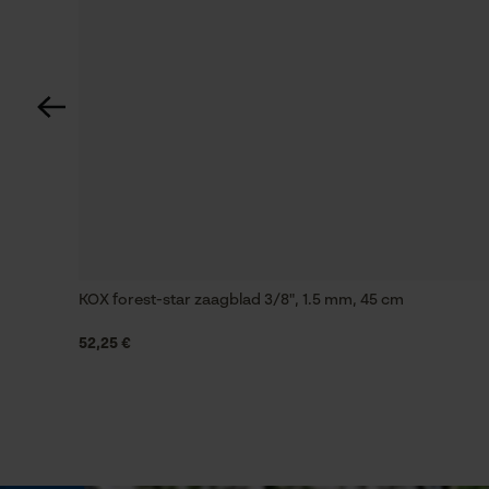
60 deg
Technische specificaties
Automatische kettingsmering
Nee
Instansing aandrijfschakel
21
KOX forest-star zaagblad 3/8", 1.5 mm, 45 cm
52,25 €
Vijlen 1e helft
4.8 mm
Vijlhouding
10° naar boven