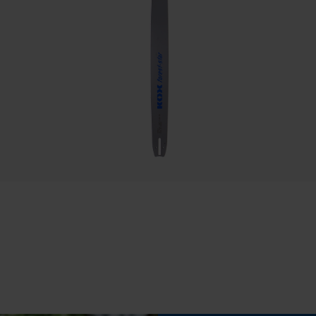
38 cm
Statistische Cookies
Eigenschap
scherp, modern, lange levensduur
Econda Analytics
Mouseflow Web Analytics Tool
Instelling Jolly
Fact-Finder Tracking
55 deg
Prestatie en functionele Cookies
Vijlen 2e helft
4.5 mm
Loop54 Personalization
Versnipperfunctie
Nee
Gepersonaliseerde homepage