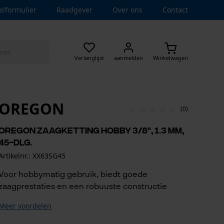
elformulier
Raadgever
Over ons
Contact
Verlanglijst
aanmelden
Winkelwagen
OREGON
(0)
Oregon zaagketting hobby 3/8", 1.3 mm,
45-dlg.
Artikelnr.: XX63SG45
Voor hobbymatig gebruik, biedt goede
zaagprestaties en een robuuste constructie
Meer voordelen