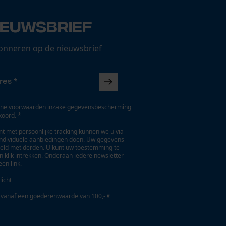
ieuwsbrief
onneren op de nieuwsbrief
ne voorwaarden inzake gegevensbescherming
koord. *
t met persoonlijke tracking kunnen we u via
individuele aanbiedingen doen. Uw gegevens
eld met derden. U kunt uw toestemming te
en klik intrekken. Onderaan iedere newsletter
een link.
licht
 vanaf een goederenwaarde van 100,- €