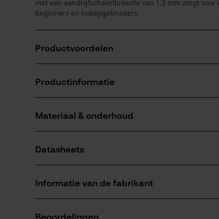
met een aandrijfschakelbreedte van 1,3 mm zorgt voor 
beginners en hobbygebruikers.
Productvoordelen
geleidelijke verhoging op één van de schakels verm
Productinformatie
Met langere snijtand voor een hogere levensduur
Ideaal voor hobby gebruikers en werkzaamheden 
Materiaal & onderhoud
Productdetails
Activiteitstype
Datasheets
kappen, boomverzorging, zagen, vellen,
Materiaal
tuinonderhoud
Gegevensblad fabrikant (PDF)
Hoofdmateriaal
Informatie van de fabrikant
staal
Aantal delen
Fabrikant
1 st.
Oregon Tool, Inc.
Beoordelingen