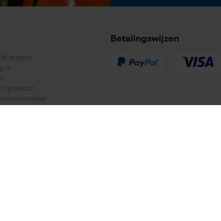
Betalingswijzen
lde vragen
gus
en
n product
teninformatie
Accu/batterij inbegrepen
Oplaadbare batterij/batterijen niet inbegrepen in
de levering
mulier
Oregon Tool GmbH
ulier
KOX – Partners voor de Bosbouw 
f
Adres hoofdkantoor:
Lise-Meitner-Str. 4
herroepen
70736 Fellbach
Duitsland
Geen winkel!