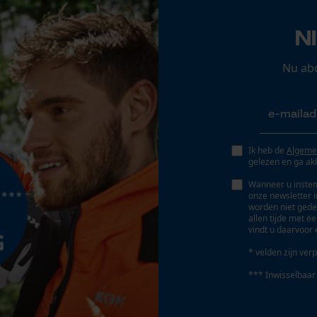
Opgeslagen winkelwagen
Persoonlijke begroeting
N
Slijphoek
Geo-IP en gebruikersdetectie
30 deg
Nu ab
YouTube-video's
Google Maps
Schuine snede
Nee
Ik heb de
Algeme
Marketing Cookies
gelezen en ga ak
Deling
3/8" hobby
Wanneer u instem
onze newsletter 
worden niet gede
allen tijde met e
Google Global Site Tag
vindt u daarvoor 
Aandrijfschakeldikte mm
Microsoft Advertising Universal Event
1.3 mm
* velden zijn verp
Tracking
*** Inwisselbaar
Survicate
Gereedschapsloze kettingspanning
Nee