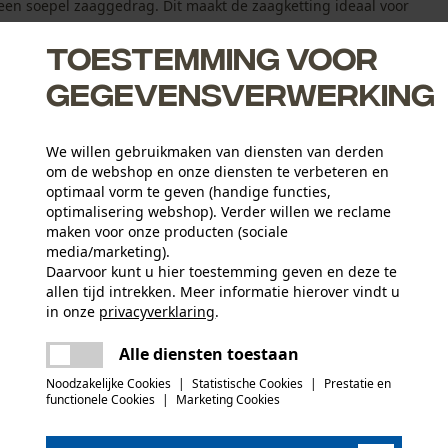
een soepel zaaggedrag. Dit maakt de zaagketting ideaal voor
Toestemming voor
gegevensverwerking
inderen de kans op een kik-back
We willen gebruikmaken van diensten van derden
om de webshop en onze diensten te verbeteren en
optimaal vorm te geven (handige functies,
voor de boomzorg
optimalisering webshop). Verder willen we reclame
maken voor onze producten (sociale
media/marketing).
Daarvoor kunt u hier toestemming geven en deze te
allen tijd intrekken. Meer informatie hierover vindt u
Leeftijdsgroep
in onze
privacyverklaring
.
volwassen
delen
Er is een fout opgetreden. Gelieve het
Alle diensten toestaan
opnieuw te proberen.
Materiaaldikte
mail
1.3 mm
Noodzakelijke Cookies
|
Statistische Cookies
|
Prestatie en
functionele Cookies
|
Marketing Cookies
Aantal aandrijfschakels
45
(0)