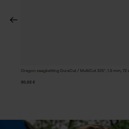
85 deg
Technische specificaties
Automatische kettingsmering
Nee
Instansing aandrijfschakel
91
Oregon zaagketting DuraCut / MultiCut 325", 1.5 mm, 72 
30,02 €
Vijlen 1e helft
4 mm
Vijlhouding
horizontaal