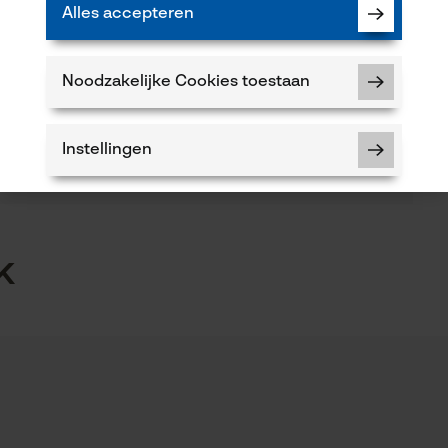
Alles accepteren
Artikelgewicht
152.0 g
Product aanbevelen
Noodzakelijke Cookies toestaan
Seizoen
Instellingen
Product geschikt voor het hele jaar
5
k
Noodzakelijke Cookies
Volume
1135.25 in³
Controleer instelling van cookies
 of gebreken opmerkt, aarzel dan niet om contact
Session ID
 66 of per e-mail op info-nl@kox.eu.
De keuze voor gegevensverwerking
opslaan
Econda Tag Manager
Railslengte