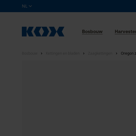
NL
Bosbouw
Harveste
Bosbouw
Kettingen en bladen
Zaagkettingen
Oregon z