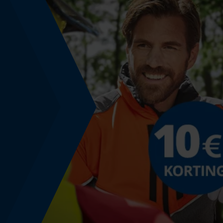
Fasewisselaar
Nee
Snijdikte
1.3 mm
Bewegingshoek borst
0.65 mm
Dieptebegrenzerafstand
0.65 mm
Aandrijfschakeldikte/gleufbreedte
0.05 in