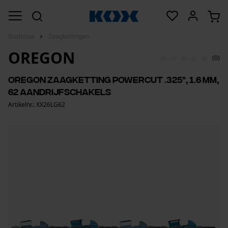
Bosbouw
Zaagkettingen
OREGON
(0)
Oregon zaagketting PowerCut .325", 1.6 mm,
62 aandrijfschakels
Artikelnr.: XX26LG62