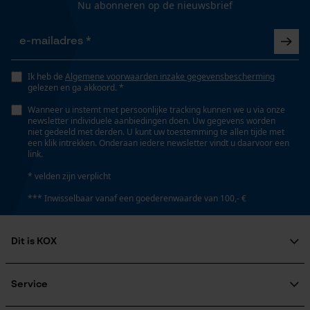
Gepersonaliseerde homepage
Nu abonneren op de nieuwsbrief
Opgeslagen winkelwagen
Technische specificaties
Persoonlijke begroeting
Automatische kettingsmering
Geo-IP en gebruikersdetectie
Ik heb de
Algemene voorwaarden inzake gegevensbescherming
Nee
gelezen en ga akkoord. *
YouTube-video's
Wanneer u instemt met persoonlijke tracking kunnen we u via onze
Google Maps
newsletter individuele aanbiedingen doen. Uw gegevens worden
Instansing aandrijfschakel
niet gedeeld met derden. U kunt uw toestemming te allen tijde met
een klik intrekken. Onderaan iedere newsletter vindt u daarvoor een
22
link.
Marketing Cookies
* velden zijn verplicht
Instelling Jolly
*** Inwisselbaar vanaf een goederenwaarde van 100,- €
60 deg
Google Global Site Tag
Dit is KOX
Microsoft Advertising Universal
Vijlhouding
Event Tracking
Over ons
10° naar boven
Maatschappelijke betrokkenheid
Service
Survicate
raadgever