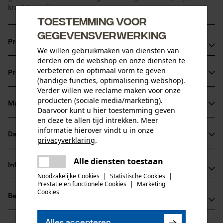
krachtige wijze.
Toestemming voor
gegevensverwerking
Productvoordelen
We willen gebruikmaken van diensten van
derden om de webshop en onze diensten te
Snel: de nieuwe zaagtand is scherper en geoptimaliseerd
verbeteren en optimaal vorm te geven
Productinformatie
voor een maximaal vermogen
(handige functies, optimalisering webshop).
Verder willen we reclame maken voor onze
Minder krachtsinspanning: de PowerCut ketting trekt
producten (sociale media/marketing).
zichzelf verder in de snede en vermindert zo aanzienlijk de
Materiaal & onderhoud
Daarvoor kunt u hier toestemming geven
Productdetails
nodige krachtinspanning
en deze te allen tijd intrekken. Meer
Krachtig: efficiënte krachtoverbrenging van de zaag met
informatie hierover vindt u in onze
Activiteitstype
Datasheets
privacyverklaring
.
Materiaal
zagen
uitstekende snijprestaties
delen
Gegevensblad fabrikant (PDF)
Alle diensten toestaan
Er is een fout opgetreden. Gelieve
Hoofdmateriaal
Informatie van de fabrikant
delen
staal
het opnieuw te proberen.
Noodzakelijke Cookies
|
Statistische Cookies
|
Leeftijdsgroep
Prestatie en functionele Cookies
|
Marketing
Fabrikant
volwassen
mail
Cookies
Beoordelingen
(0)
Oregon Tool, Inc.
Oppervlaktecoating
4909 SE International Way
geolied oppervlak
97222 Portland, Verenigde Staten van Amerika
Alles accepteren