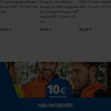
Oregon zaagkettingen
Oregon voordelset
KOX Tri-star zaagb
haaks 325", 1.5 mm, 56-
VersaCut met zaagblad
325", 1.6 mm, 37 cm
dlg.
en 4 zaagkettingen half
Statistische Cookies
Seizoen
haaks 325", 1.6 mm, 37
Product geschikt voor het hele jaar
cm
19,36 €
96,96 €
26,08 €
Leveringsomvang
Econda Analytics
1 x zaagketting
Mouseflow Web Analytics Tool
Fact-Finder Tracking
Volume
0.35 dm³
Prestatie en functionele
Cookies
Grootte & afmetingen
Railslengte
Loop54 Personalization
37 cm
Nieuwsbrief