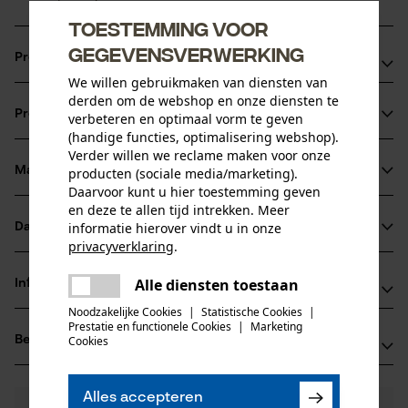
Toestemming voor
gegevensverwerking
Productvoordelen
We willen gebruikmaken van diensten van
Ketting zorgt voor verminderde vibratie van het
derden om de webshop en onze diensten te
Productinformatie
verbeteren en optimaal vorm te geven
zaagapparaat
(handige functies, optimalisering webshop).
speciale verbindingsschakels zorgen voor een langere
Verder willen we reclame maken voor onze
adhesie van de olie op de ketting
Materiaal & onderhoud
producten (sociale media/marketing).
Productdetails
Daarvoor kunt u hier toestemming geven
Uitstekend voor schurende bepalingen zoals bijv. vervuild,
en deze te allen tijd intrekken. Meer
zandig of verkoolt hout
Activiteitstype
informatie hierover vindt u in onze
Datasheets
Materiaal
zagen
privacyverklaring
.
Gegevensblad fabrikant (PDF)
delen
Hoofdmateriaal
Alle diensten toestaan
Informatie van de fabrikant
Er is een fout opgetreden. Gelieve
staal
delen
Leeftijdsgroep
het opnieuw te proberen.
Noodzakelijke Cookies
|
Statistische Cookies
|
Fabrikant
volwassen
Prestatie en functionele Cookies
|
Marketing
mail
Beoordelingen
Cookies
(0)
Oregon Tool, Inc.
Materiaaldikte
4909 SE International Way
1.3 mm
97222 Portland, Verenigde Staten van Amerika
Aantal delen
Alles accepteren