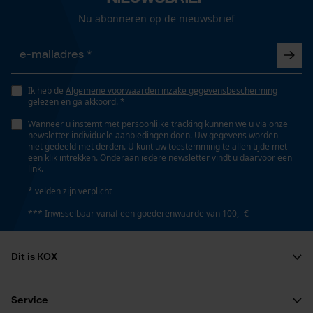
Opgeslagen winkelwagen
Nu abonneren op de nieuwsbrief
Technische specificaties
Persoonlijke begroeting
Automatische kettingsmering
Geo-IP en gebruikersdetectie
Nee
YouTube-video's
Ik heb de
Algemene voorwaarden inzake gegevensbescherming
gelezen en ga akkoord. *
Google Maps
Eigenschap
Wanneer u instemt met persoonlijke tracking kunnen we u via onze
trillingsarm, lange levensduur
newsletter individuele aanbiedingen doen. Uw gegevens worden
niet gedeeld met derden. U kunt uw toestemming te allen tijde met
een klik intrekken. Onderaan iedere newsletter vindt u daarvoor een
Marketing Cookies
link.
Instansing aandrijfschakel
* velden zijn verplicht
91
*** Inwisselbaar vanaf een goederenwaarde van 100,- €
Google Global Site Tag
Instelling Jolly
Microsoft Advertising Universal
Dit is KOX
55 deg
Event Tracking
Survicate
Over ons
Maatschappelijke betrokkenheid
Service
Vijlen 1e helft