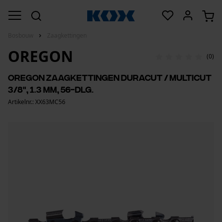
Bosbouw
Zaagkettingen
OREGON
(0)
Oregon zaagkettingen DuraCut / multicut
3/8", 1.3 mm, 56-dlg.
Artikelnr.: XX63MC56