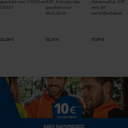
geschikt voor CS250 en
3/8", 6 tanden bijv.
AdvanceCut .3/8", 
CS300
geschikt voor
mm, 56
Statistische Cookies
Leveringsomvang
McCulloch
aandrijfschakels
1 x zaagketting
Volume
23,28 €
25,31 €
17,09 €
Econda Analytics
31.27 in³
Mouseflow Web Analytics Tool
Fact-Finder Tracking
Grootte & afmetingen
Resulterende borsthoek
Prestatie en functionele
60 deg
Cookies
Railslengte
40 cm
Loop54 Personalization
Nieuwsbrief
Gepersonaliseerde homepage