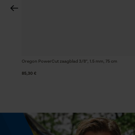
Technische specificaties
Automatische kettingsmering
Nee
Instansing aandrijfschakel
73
Oregon PowerCut zaagblad 3/8", 1.5 mm, 75 cm
85,30 €
Vijlen 1e helft
5.5 mm
Vijlhouding
10° naar boven
Fasewisselaar