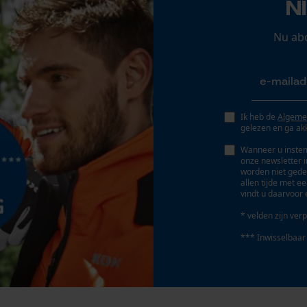
N
25 deg
Persoonlijke begroeting
Geo-IP en gebruikersdetectie
Nu ab
Bewegingshoek borst
YouTube-video's
0.65 mm
Google Maps
Ik heb de
Algeme
Dieptebegrenzerafstand
gelezen en ga ak
Marketing Cookies
0.65 mm
Wanneer u instem
onze newsletter 
worden niet gede
Aandrijfschakeldikte/gleufbreedte
allen tijde met e
vindt u daarvoor 
0.063 in
Google Global Site Tag
* velden zijn verp
Microsoft Advertising Universal Event
Tracking
*** Inwisselbaar
Gereedschapsloze kettingwissel
Survicate
Nee