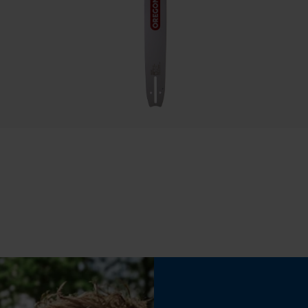
Statistische Cookies
Eigenschap
betrouwbaar, hoge snijprestaties
Econda Analytics
Instelling Jolly
Mouseflow Web Analytics Tool
60 deg
Fact-Finder Tracking
Vijlen 2e helft
5.2 mm
Prestatie en functionele Cookies
Versnipperfunctie
Nee
Loop54 Personalization
Gepersonaliseerde homepage
Opgeslagen winkelwagen
Slijphoek