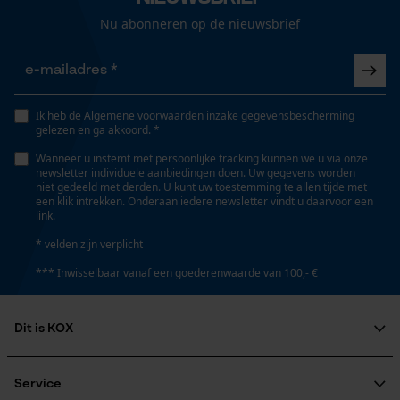
Nee
Opgeslagen winkelwagen
Nu abonneren op de nieuwsbrief
Persoonlijke begroeting
Eigenschap
Geo-IP en gebruikersdetectie
lager risico op terugslag, hoge snijprestaties
YouTube-video's
Ik heb de
Algemene voorwaarden inzake gegevensbescherming
gelezen en ga akkoord. *
Google Maps
Instansing aandrijfschakel
Wanneer u instemt met persoonlijke tracking kunnen we u via onze
75
newsletter individuele aanbiedingen doen. Uw gegevens worden
niet gedeeld met derden. U kunt uw toestemming te allen tijde met
een klik intrekken. Onderaan iedere newsletter vindt u daarvoor een
Marketing Cookies
link.
Instelling Jolly
* velden zijn verplicht
60 deg
*** Inwisselbaar vanaf een goederenwaarde van 100,- €
Google Global Site Tag
Vijlen 1e helft
Microsoft Advertising Universal
Dit is KOX
5.5 mm
Event Tracking
Survicate
Over ons
Maatschappelijke betrokkenheid
Service
Vijlen 2e helft