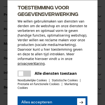
Toestemming voor
gegevensverwerking
Productvoordelen
We willen gebruikmaken van diensten van
Ketting zorgt voor verminderde vibratie van het
derden om de webshop en onze diensten te
Productinformatie
verbeteren en optimaal vorm te geven
zaagapparaat
(handige functies, optimalisering webshop).
extreem sterke haakse tanden
Verder willen we reclame maken voor onze
vijlmarkering op het dak van de beitel voor een correct
Materiaal & onderhoud
producten (sociale media/marketing).
Productdetails
Daarvoor kunt u hier toestemming geven
scherpen
en deze te allen tijd intrekken. Meer
Activiteitstype
informatie hierover vindt u in onze
Datasheets
Materiaal
zagen
privacyverklaring
.
Gegevensblad fabrikant (PDF)
delen
Hoofdmateriaal
Alle diensten toestaan
Informatie van de fabrikant
Er is een fout opgetreden. Gelieve
staal
delen
Leeftijdsgroep
het opnieuw te proberen.
Noodzakelijke Cookies
|
Statistische Cookies
|
Fabrikant
volwassen
Prestatie en functionele Cookies
|
Marketing
mail
Beoordelingen
Cookies
(0)
Oregon Tool, Inc.
Materiaaldikte
4909 SE International Way
1.6 mm
97222 Portland, Verenigde Staten van Amerika
Aantal delen
Alles accepteren