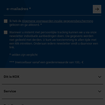
Railslengte
Opgeslagen winkelwagen
55 cm
Persoonlijke begroeting
Geo-IP en gebruikersdetectie
Ik heb de
Algemene voorwaarden inzake gegevensbescherming
gelezen en ga akkoord. *
YouTube-video's
Technische specificaties
Wanneer u instemt met persoonlijke tracking kunnen we u via onze
Google Maps
newsletter individuele aanbiedingen doen. Uw gegevens worden
Automatische kettingsmering
niet gedeeld met derden. U kunt uw toestemming te allen tijde met
een klik intrekken. Onderaan iedere newsletter vindt u daarvoor een
Nee
link.
Marketing Cookies
* velden zijn verplicht
Eigenschap
*** Inwisselbaar vanaf een goederenwaarde van 100,- €
lager risico op terugslag, hoge snijprestaties
Dit is KOX
Google Global Site Tag
Instansing aandrijfschakel
Microsoft Advertising Universal
Over ons
75
Event Tracking
Maatschappelijke betrokkenheid
Service
Survicate
raadgever
Veel gestelde vragen
KOX Harvester
Instelling Jolly