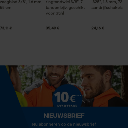
zaagblad 3/8", 1.6 mm,
ringtandwiel 3/8", 7
.325", 1.3 mm, 72
55 cm
tanden bijv. geschikt
aandrijfschakels
Statistische Cookies
Seizoen
voor Stihl
Product geschikt voor het hele jaar
73,11 €
35,49 €
24,16 €
Leveringsomvang
Econda Analytics
1 x zaagketting
Mouseflow Web Analytics Tool
Fact-Finder Tracking
Optiek/patroon
Unikleur
Prestatie en functionele
Cookies
Grootte & afmetingen
Resulterende borsthoek
60 deg
Nieuwsbrief
Loop54 Personalization
Nu abonneren op de nieuwsbrief
Gepersonaliseerde homepage