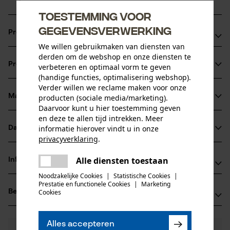
Toestemming voor
gegevensverwerking
Productvoordelen
We willen gebruikmaken van diensten van
Ketting zorgt voor verminderde vibratie van het
derden om de webshop en onze diensten te
Productinformatie
verbeteren en optimaal vorm te geven
zaagapparaat
(handige functies, optimalisering webshop).
extreem sterke haakse tanden
Verder willen we reclame maken voor onze
vijlmarkering op het dak van de beitel voor een correct
Materiaal & onderhoud
producten (sociale media/marketing).
Productdetails
Daarvoor kunt u hier toestemming geven
scherpen
en deze te allen tijd intrekken. Meer
Activiteitstype
informatie hierover vindt u in onze
Datasheets
Materiaal
zagen
privacyverklaring
.
Gegevensblad fabrikant (PDF)
delen
Hoofdmateriaal
Alle diensten toestaan
Informatie van de fabrikant
Er is een fout opgetreden. Gelieve
staal
delen
Leeftijdsgroep
het opnieuw te proberen.
Noodzakelijke Cookies
|
Statistische Cookies
|
Fabrikant
volwassen
Prestatie en functionele Cookies
|
Marketing
mail
Beoordelingen
Cookies
(0)
Oregon Tool, Inc.
Materiaaldikte
4909 SE International Way
1.6 mm
97222 Portland, Verenigde Staten van Amerika
Aantal delen
Alles accepteren