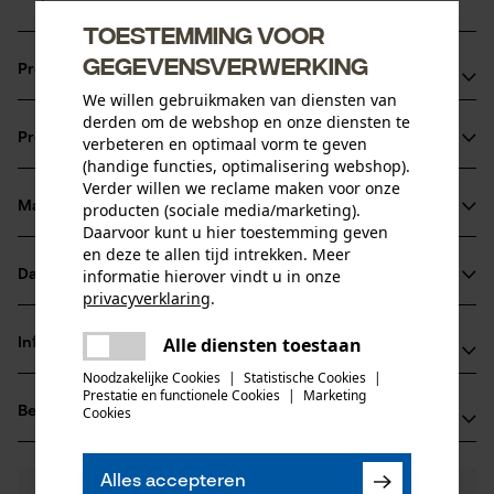
Toestemming voor
gegevensverwerking
Productvoordelen
We willen gebruikmaken van diensten van
Ketting zorgt voor verminderde vibratie van het
derden om de webshop en onze diensten te
Productinformatie
verbeteren en optimaal vorm te geven
zaagapparaat
(handige functies, optimalisering webshop).
extreem sterke haakse tanden
Verder willen we reclame maken voor onze
vijlmarkering op het dak van de beitel voor een correct
Materiaal & onderhoud
producten (sociale media/marketing).
Productdetails
Daarvoor kunt u hier toestemming geven
scherpen
en deze te allen tijd intrekken. Meer
Activiteitstype
informatie hierover vindt u in onze
Datasheets
Materiaal
zagen
privacyverklaring
.
Gegevensblad fabrikant (PDF)
delen
Hoofdmateriaal
Alle diensten toestaan
Informatie van de fabrikant
Er is een fout opgetreden. Gelieve
staal
delen
Leeftijdsgroep
het opnieuw te proberen.
Noodzakelijke Cookies
|
Statistische Cookies
|
Fabrikant
volwassen
Prestatie en functionele Cookies
|
Marketing
mail
Beoordelingen
Cookies
(0)
Oregon Tool, Inc.
Materiaaldikte
4909 SE International Way
1.6 mm
97222 Portland, Verenigde Staten van Amerika
Aantal delen
Alles accepteren