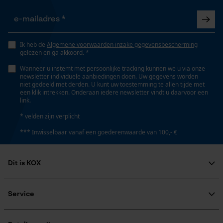
Nee
Opgeslagen winkelwagen
Persoonlijke begroeting
Eigenschap
Geo-IP en gebruikersdetectie
Ik heb de
Algemene voorwaarden inzake gegevensbescherming
lager risico op terugslag, hoge snijprestaties
gelezen en ga akkoord. *
YouTube-video's
Wanneer u instemt met persoonlijke tracking kunnen we u via onze
Google Maps
newsletter individuele aanbiedingen doen. Uw gegevens worden
Instansing aandrijfschakel
niet gedeeld met derden. U kunt uw toestemming te allen tijde met
een klik intrekken. Onderaan iedere newsletter vindt u daarvoor een
75
link.
Marketing Cookies
* velden zijn verplicht
Instelling Jolly
*** Inwisselbaar vanaf een goederenwaarde van 100,- €
60 deg
Dit is KOX
Google Global Site Tag
Vijlen 1e helft
Microsoft Advertising Universal
Over ons
5.5 mm
Event Tracking
Maatschappelijke betrokkenheid
Service
Survicate
raadgever
Veel gestelde vragen
KOX Harvester
Vijlen 2e helft