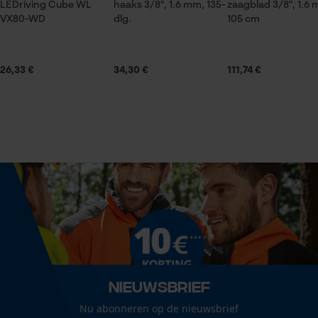
LEDriving Cube WL
haaks 3/8", 1.6 mm, 135-
zaagblad 3/8", 1.6
VX80-WD
dlg.
105 cm
Statistische Cookies
Leveringsomvang
1 x zaagketting
26,33 €
34,30 €
111,74 €
Volume
Econda Analytics
31.87 in³
Mouseflow Web Analytics Tool
Fact-Finder Tracking
Grootte & afmetingen
Railslengte
Prestatie en functionele
63 cm
Cookies
Technische specificaties
Nieuwsbrief
Loop54 Personalization
Automatische kettingsmering
Nu abonneren op de nieuwsbrief
Gepersonaliseerde homepage