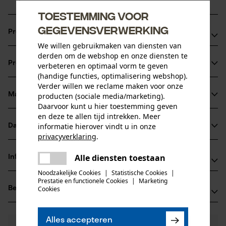
Toestemming voor
gegevensverwerking
Productvoordelen
We willen gebruikmaken van diensten van
extreem sterke haakse tanden
derden om de webshop en onze diensten te
Productinformatie
verbeteren en optimaal vorm te geven
vijlmarkering op het dak van de beitel voor een correct
(handige functies, optimalisering webshop).
scherpen
Verder willen we reclame maken voor onze
veiligheidsaandrijfschakels reduceren de terugslag
Materiaal & onderhoud
producten (sociale media/marketing).
Productdetails
Daarvoor kunt u hier toestemming geven
en deze te allen tijd intrekken. Meer
Activiteitstype
informatie hierover vindt u in onze
Datasheets
Materiaal
zagen
privacyverklaring
.
Gegevensblad fabrikant (PDF)
delen
Hoofdmateriaal
Alle diensten toestaan
Informatie van de fabrikant
Er is een fout opgetreden. Gelieve
staal
delen
Leeftijdsgroep
het opnieuw te proberen.
Noodzakelijke Cookies
|
Statistische Cookies
|
Fabrikant
volwassen
Prestatie en functionele Cookies
|
Marketing
mail
Beoordelingen
Cookies
(0)
Oregon Tool, Inc.
Materiaaldikte
4909 SE International Way
1.6 mm
97222 Portland, Verenigde Staten van Amerika
Aantal delen
Alles accepteren