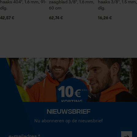
haaks 404", 1.6 mm, 91-
zaagblad 3/8", 1.6 mm,
haaks 3/8", 1.5 mm,
dlg.
60 cm
dlg.
Statistische Cookies
Seizoen
42,57 €
62,74 €
16,26 €
Product geschikt voor het hele jaar
Leveringsomvang
Econda Analytics
1 x zaagketting
Mouseflow Web Analytics Tool
Fact-Finder Tracking
Optiek/patroon
Unikleur
Prestatie en functionele
Cookies
Grootte & afmetingen
Nieuwsbrief
Resulterende borsthoek
Nu abonneren op de nieuwsbrief
60 deg
Loop54 Personalization
Gepersonaliseerde homepage