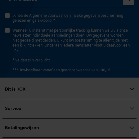
Railslengte
Opgeslagen winkelwagen
53 cm
Ik heb de
Algemene voorwaarden inzake gegevensbescherming
Persoonlijke begroeting
gelezen en ga akkoord. *
Geo-IP en gebruikersdetectie
Wanneer u instemt met persoonlijke tracking kunnen we u via onze
newsletter individuele aanbiedingen doen. Uw gegevens worden
YouTube-video's
Technische specificaties
niet gedeeld met derden. U kunt uw toestemming te allen tijde met
een klik intrekken. Onderaan iedere newsletter vindt u daarvoor een
Google Maps
link.
Automatische kettingsmering
Nee
* velden zijn verplicht
*** Inwisselbaar vanaf een goederenwaarde van 100,- €
Marketing Cookies
Eigenschap
comfortabel, lager risico op terugslag, betrouwbaar,
Dit is KOX
hoge snijprestaties
Over ons
Google Global Site Tag
Maatschappelijke betrokkenheid
Service
Microsoft Advertising Universal
raadgever
Event Tracking
Instansing aandrijfschakel
Veel gestelde vragen
KOX Harvester
27
Survicate
KOX catalogus
Aanmelding nieuwsbrief
Betalingswijzen
Retourneren