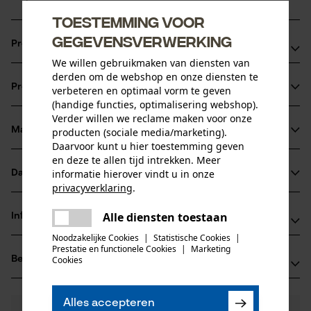
Toestemming voor
gegevensverwerking
Productvoordelen
We willen gebruikmaken van diensten van
extreem sterke haakse tanden
derden om de webshop en onze diensten te
Productinformatie
verbeteren en optimaal vorm te geven
vijlmarkering op het dak van de beitel voor een correct
(handige functies, optimalisering webshop).
scherpen
Verder willen we reclame maken voor onze
veiligheidsaandrijfschakels reduceren de terugslag
Materiaal & onderhoud
producten (sociale media/marketing).
Productdetails
Daarvoor kunt u hier toestemming geven
en deze te allen tijd intrekken. Meer
Activiteitstype
informatie hierover vindt u in onze
Datasheets
Materiaal
zagen
privacyverklaring
.
Gegevensblad fabrikant (PDF)
delen
Hoofdmateriaal
Alle diensten toestaan
Informatie van de fabrikant
Er is een fout opgetreden. Gelieve
staal
delen
Leeftijdsgroep
het opnieuw te proberen.
Noodzakelijke Cookies
|
Statistische Cookies
|
Fabrikant
volwassen
Prestatie en functionele Cookies
|
Marketing
mail
Beoordelingen
Cookies
(0)
Oregon Tool, Inc.
Materiaaldikte
4909 SE International Way
1.6 mm
97222 Portland, Verenigde Staten van Amerika
Aantal delen
Alles accepteren