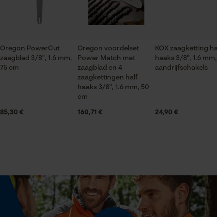
Econda Tag Manager
Branche
Bouw- en bouwmaterialenindustrie, Bosbouw,
brandweer, Tuin- en landschapsarchitectuur,
Handwerk, Landbouw
Statistische Cookies
Oregon PowerCut
Oregon voordelset
KOX zaagketting ha
zaagblad 3/8", 1.6 mm,
Power Match met
haaks 3/8", 1.6 mm,
75 cm
zaagblad en 4
aandrijfschakels
Seizoen
zaagkettingen half
Product geschikt voor het hele jaar
haaks 3/8", 1.6 mm, 50
cm
Econda Analytics
85,30 €
160,71 €
24,90 €
Mouseflow Web Analytics Tool
Leveringsomvang
1 x zaagketting
Fact-Finder Tracking
Optiek/patroon
Prestatie en functionele
Unikleur
Cookies