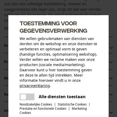
vuil dan een volledige beitelketting. Hoewel de
zaagprestaties iets lager zijn, zorgt dit ook voor minder
trillingen bij de zaagset. De veiligheidsaandrijfschakels
zorgen ook voor minder terugslag. Dit garandeert ...
Toestemming voor
Meer tonen
gegevensverwerking
We willen gebruikmaken van diensten van
derden om de webshop en onze diensten te
Productvoordelen
verbeteren en optimaal vorm te geven
(handige functies, optimalisering webshop).
Ketting zorgt voor verminderde vibratie van het
Verder willen we reclame maken voor onze
Productinformatie
producten (sociale media/marketing).
zaagapparaat
Daarvoor kunt u hier toestemming geven
snijkanten met kleine radius voor een snel snijden en
en deze te allen tijd intrekken. Meer
probleemloos scherpen
Materiaal & onderhoud
informatie hierover vindt u in onze
Productdetails
veiligheidsaandrijfschakels reduceren de terugslag
privacyverklaring
.
delen
Activiteitstype
Datasheets
Alle diensten toestaan
Er is een fout opgetreden. Gelieve
Materiaal
zagen
delen
het opnieuw te proberen.
Noodzakelijke Cookies
|
Statistische Cookies
|
Gegevensblad fabrikant (PDF)
Prestatie en functionele Cookies
|
Marketing
Hoofdmateriaal
mail
Informatie van de fabrikant
Cookies
staal