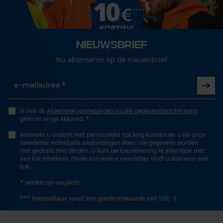
Grootte & afmetingen
Loop54 Personalization
Resulterende borsthoek
Gepersonaliseerde homepage
60 deg
Opgeslagen winkelwagen
Nieuwsbrief
Persoonlijke begroeting
Nu abonneren op de nieuwsbrief
Railslengte
Geo-IP en gebruikersdetectie
75 cm
YouTube-video's
Google Maps
Ik heb de
Algemene voorwaarden inzake gegevensbescherming
Technische specificaties
gelezen en ga akkoord. *
Wanneer u instemt met persoonlijke tracking kunnen we u via onze
Automatische kettingsmering
newsletter individuele aanbiedingen doen. Uw gegevens worden
Marketing Cookies
Nee
niet gedeeld met derden. U kunt uw toestemming te allen tijde met
een klik intrekken. Onderaan iedere newsletter vindt u daarvoor een
link.
* velden zijn verplicht
Eigenschap
Google Global Site Tag
lager risico op terugslag, ongevoelig
*** Inwisselbaar vanaf een goederenwaarde van 100,- €
Microsoft Advertising Universal
Event Tracking