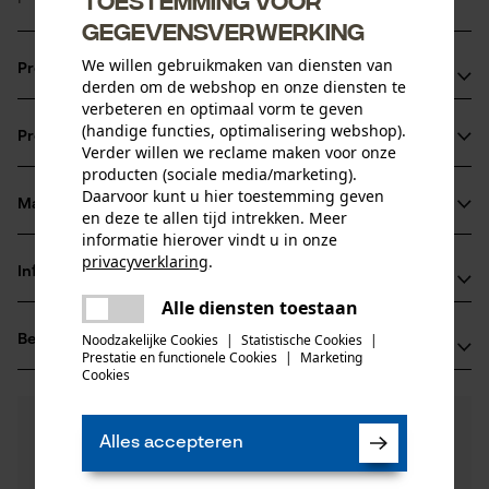
gegevensverwerking
We willen gebruikmaken van diensten van
Productvoordelen
derden om de webshop en onze diensten te
verbeteren en optimaal vorm te geven
vijlmarkering op het dak van de beitel voor een correct
(handige functies, optimalisering webshop).
Productinformatie
scherpen
Verder willen we reclame maken voor onze
producten (sociale media/marketing).
Kettingzaag zonder vribratie en gereduceerde terugslag
Daarvoor kunt u hier toestemming geven
Geschikt voor motorstokzagen en eenhandzagen
Materiaal & onderhoud
en deze te allen tijd intrekken. Meer
Productdetails
informatie hierover vindt u in onze
privacyverklaring
.
Activiteitstype
Informatie van de fabrikant
delen
Materiaal
zagen
Alle diensten toestaan
Er is een fout opgetreden. Gelieve
Fabrikant
delen
Hoofdmateriaal
het opnieuw te proberen.
Noodzakelijke Cookies
|
Statistische Cookies
|
Beoordelingen
(1)
Oregon Tool, Inc.
staal
Prestatie en functionele Cookies
|
Marketing
Leeftijdsgroep
mail
4909 SE International Way
Cookies
volwassen
97222 Portland, Verenigde Staten van Amerika
E-mail: info@kox.eu
5.0
Nog vragen?
(1)
Product aanbevelen
Materiaaldikte
Alles accepteren
Onze experts staan graag voor u klaar!
Website: -
1.1 mm
Een vraag
Aantal delen
Tel.: + 32 1030 11 11