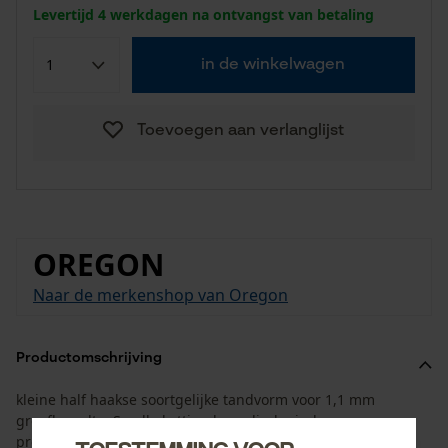
Levertijd 4 werkdagen na ontvangst van betaling
in de winkelwagen
Toevoegen aan verlanglijst
OREGON
Naar de merkenshop van Oregon
Productomschrijving
kleine half haakse soortgelijke tandvorm voor 1,1 mm
groefbreedte. Smalle ketting benodigd minder
prestatievermogen.
Toestemming voor