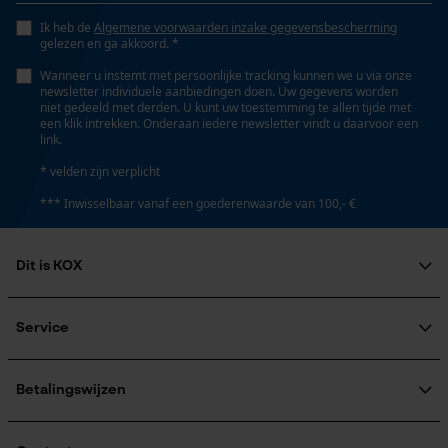
Nee
Persoonlijke begroeting
Ik heb de
Algemene voorwaarden inzake gegevensbescherming
gelezen en ga akkoord. *
Geo-IP en gebruikersdetectie
Eigenschap
Wanneer u instemt met persoonlijke tracking kunnen we u via onze
YouTube-video's
newsletter individuele aanbiedingen doen. Uw gegevens worden
lager risico op terugslag, trillingsarm
niet gedeeld met derden. U kunt uw toestemming te allen tijde met
Google Maps
een klik intrekken. Onderaan iedere newsletter vindt u daarvoor een
link.
Instansing aandrijfschakel
* velden zijn verplicht
90
Marketing Cookies
*** Inwisselbaar vanaf een goederenwaarde van 100,- €
Instelling Jolly
Dit is KOX
60 deg
Google Global Site Tag
Over ons
Maatschappelijke betrokkenheid
Microsoft Advertising Universal
Service
Event Tracking
raadgever
Vijlen 1e helft
Veel gestelde vragen
KOX Harvester
4 mm
Survicate
KOX catalogus
Aanmelding nieuwsbrief
Betalingswijzen
Retourneren
Terugroepen product
Vijlen 2e helft