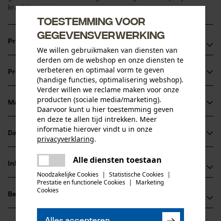
krachtige wijze.
Toestemming voor
gegevensverwerking
Productvoordelen
We willen gebruikmaken van diensten van
derden om de webshop en onze diensten te
Snel: de nieuwe zaagtand is scherper en geoptimaliseerd
verbeteren en optimaal vorm te geven
Productinformatie
voor een maximaal vermogen
(handige functies, optimalisering webshop).
Verder willen we reclame maken voor onze
Minder krachtsinspanning: de PowerCut ketting trekt
producten (sociale media/marketing).
zichzelf verder in de snede en vermindert zo aanzienlijk de
Materiaal & onderhoud
Daarvoor kunt u hier toestemming geven
Productdetails
nodige krachtinspanning
en deze te allen tijd intrekken. Meer
Krachtig: efficiënte krachtoverbrenging van de zaag met
informatie hierover vindt u in onze
Activiteitstype
Datasheets
privacyverklaring
.
Materiaal
zagen
uitstekende snijprestaties
delen
Gegevensblad fabrikant (PDF)
Alle diensten toestaan
Er is een fout opgetreden. Gelieve
Hoofdmateriaal
Informatie van de fabrikant
delen
staal
het opnieuw te proberen.
Noodzakelijke Cookies
|
Statistische Cookies
|
Leeftijdsgroep
Prestatie en functionele Cookies
|
Marketing
Fabrikant
volwassen
mail
Cookies
Beoordelingen
(0)
Oregon Tool, Inc.
Materiaaldikte
4909 SE International Way
1.6 mm
97222 Portland, Verenigde Staten van Amerika
Alles accepteren