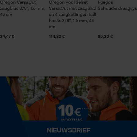
Oregon VersaCut
Oregon voordelset
Fuegos
zaagblad 3/8", 1.6 mm,
VersaCut met zaagblad
Schouderdraagsy
45 cm
en 4 zaagkettingen half
Statistische Cookies
Leveringsomvang
haaks 3/8", 1.6 mm, 45
1 x zaagketting
cm
34,47 €
114,82 €
85,30 €
Volume
Econda Analytics
21 in³
Mouseflow Web Analytics Tool
Fact-Finder Tracking
Grootte & afmetingen
Railslengte
Prestatie en functionele
43 cm
Cookies
Technische specificaties
Loop54 Personalization
Nieuwsbrief