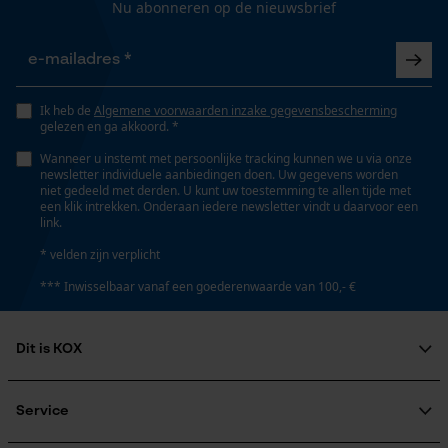
Automatische kettingsmering
Gepersonaliseerde homepage
Nu abonneren op de nieuwsbrief
Nee
Opgeslagen winkelwagen
Persoonlijke begroeting
Eigenschap
Geo-IP en gebruikersdetectie
Ik heb de
Algemene voorwaarden inzake gegevensbescherming
lange levensduur, roestbestendig, betrouwbaar, hoge
gelezen en ga akkoord. *
YouTube-video's
snijprestaties
Wanneer u instemt met persoonlijke tracking kunnen we u via onze
Google Maps
newsletter individuele aanbiedingen doen. Uw gegevens worden
niet gedeeld met derden. U kunt uw toestemming te allen tijde met
een klik intrekken. Onderaan iedere newsletter vindt u daarvoor een
Instansing aandrijfschakel
link.
75
Marketing Cookies
* velden zijn verplicht
*** Inwisselbaar vanaf een goederenwaarde van 100,- €
Instelling Jolly
60 deg
Google Global Site Tag
Dit is KOX
Microsoft Advertising Universal
Event Tracking
Over ons
Vijlen 1e helft
Maatschappelijke betrokkenheid
Service
Survicate
5.5 mm
raadgever