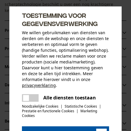
scherptechnologie beschikt u over een nog krachtigere
ketting dan u al van OREGON gewend was.
Toestemming voor
gegevensverwerking
Productvoordelen
We willen gebruikmaken van diensten van
derden om de webshop en onze diensten te
Hogere snelheid en minder krachtsinspanning dankzij de
verbeteren en optimaal vorm te geven
Productinformatie
(handige functies, optimalisering webshop).
nieuwe zaagtandgeometrie en de smalle snede
Verder willen we reclame maken voor onze
Gemakkelijker te vijlen, langere scherpte en betere
producten (sociale media/marketing).
markeringen op de zaagtanden dankzij de nieuwe
Materiaal & onderhoud
Daarvoor kunt u hier toestemming geven
Productdetails
en deze te allen tijd intrekken. Meer
zaagtandgeometrie
informatie hierover vindt u in onze
Direct uit de verpakking scherp en gereed voor gebruik,
Activiteitstype
privacyverklaring
.
Datasheets
Materiaal
zagen
dankzij de nieuwe zaagtandgeometrie en de
delen
Gegevensblad fabrikant (PDF)
Alle diensten toestaan
geoptimaliseerde slijptechniek
Er is een fout opgetreden. Gelieve
Hoofdmateriaal
delen
Informatie van de fabrikant
het opnieuw te proberen.
Noodzakelijke Cookies
|
Statistische Cookies
|
staal
Leeftijdsgroep
Prestatie en functionele Cookies
|
Marketing
mail
Cookies
Fabrikant
volwassen
Beoordelingen
(0)
Oregon Tool, Inc.
Materiaaldikte
4909 SE International Way