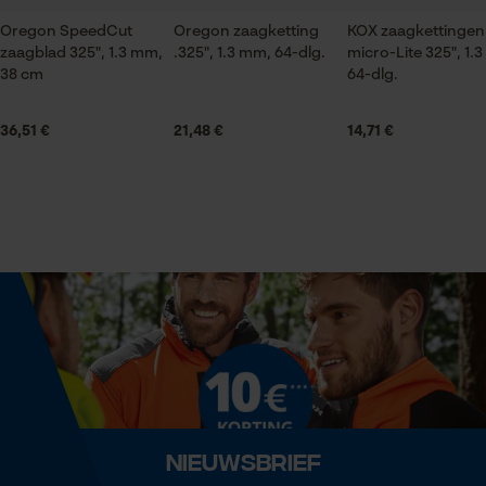
Product geschikt voor het hele jaar
Oregon SpeedCut
Oregon zaagketting
KOX zaagkettingen
zaagblad 325", 1.3 mm,
.325", 1.3 mm, 64-dlg.
micro-Lite 325", 1.
Statistische Cookies
38 cm
64-dlg.
Leveringsomvang
1 x zaagketting
36,51 €
21,48 €
14,71 €
Econda Analytics
Volume
32.04 in³
Mouseflow Web Analytics Tool
Fact-Finder Tracking
Grootte & afmetingen
Prestatie en functionele
Resulterende borsthoek
Cookies
85 deg
Railslengte
Nieuwsbrief
Loop54 Personalization
38 cm