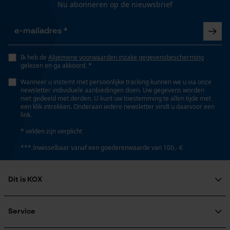
Nu abonneren op de nieuwsbrief
Gepersonaliseerde homepage
Opgeslagen winkelwagen
Technische specificaties
Persoonlijke begroeting
Geo-IP en gebruikersdetectie
Ik heb de
Algemene voorwaarden inzake gegevensbescherming
Automatische kettingsmering
gelezen en ga akkoord. *
Nee
YouTube-video's
Wanneer u instemt met persoonlijke tracking kunnen we u via onze
Google Maps
newsletter individuele aanbiedingen doen. Uw gegevens worden
niet gedeeld met derden. U kunt uw toestemming te allen tijde met
een klik intrekken. Onderaan iedere newsletter vindt u daarvoor een
Eigenschap
link.
scherp, lange levensduur, robuust, hoge
Marketing Cookies
snijprestaties
* velden zijn verplicht
*** Inwisselbaar vanaf een goederenwaarde van 100,- €
Instansing aandrijfschakel
95
Dit is KOX
Google Global Site Tag
Microsoft Advertising Universal
Over ons
Event Tracking
Maatschappelijke betrokkenheid
Service
Instelling Jolly
Survicate
raadgever
56 deg