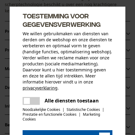
scherptechnologie beschikt u over een nog krachtigere
ketting dan u al van OREGON gewend was.
Toestemming voor
gegevensverwerking
Productvoordelen
We willen gebruikmaken van diensten van
derden om de webshop en onze diensten te
Hogere snelheid en minder krachtsinspanning dankzij de
verbeteren en optimaal vorm te geven
Productinformatie
(handige functies, optimalisering webshop).
nieuwe zaagtandgeometrie en de smalle snede
Verder willen we reclame maken voor onze
Gemakkelijker te vijlen, langere scherpte en betere
producten (sociale media/marketing).
markeringen op de zaagtanden dankzij de nieuwe
Materiaal & onderhoud
Daarvoor kunt u hier toestemming geven
Productdetails
en deze te allen tijd intrekken. Meer
zaagtandgeometrie
informatie hierover vindt u in onze
Direct uit de verpakking scherp en gereed voor gebruik,
Activiteitstype
privacyverklaring
.
Datasheets
Materiaal
zagen
dankzij de nieuwe zaagtandgeometrie en de
delen
Gegevensblad fabrikant (PDF)
Alle diensten toestaan
geoptimaliseerde slijptechniek
Er is een fout opgetreden. Gelieve
Hoofdmateriaal
delen
Informatie van de fabrikant
het opnieuw te proberen.
Noodzakelijke Cookies
|
Statistische Cookies
|
staal
Leeftijdsgroep
Prestatie en functionele Cookies
|
Marketing
mail
Cookies
Fabrikant
volwassen
Beoordelingen
(0)
Oregon Tool, Inc.
Materiaaldikte
4909 SE International Way