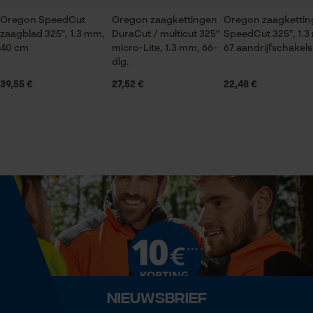
Product geschikt voor het hele jaar
Oregon SpeedCut
Oregon zaagkettingen
Oregon zaagkettin
zaagblad 325", 1.3 mm,
DuraCut / multicut 325"
SpeedCut 325", 1.3
Statistische Cookies
40 cm
micro-Lite, 1.3 mm, 66-
67 aandrijfschakels
Leveringsomvang
dlg.
1 x zaagketting
39,55 €
27,52 €
22,48 €
Econda Analytics
Volume
0.34 dm³
Mouseflow Web Analytics Tool
Fact-Finder Tracking
Grootte & afmetingen
Prestatie en functionele
Resulterende borsthoek
Cookies
85 deg
Railslengte
Nieuwsbrief
Loop54 Personalization
40 cm