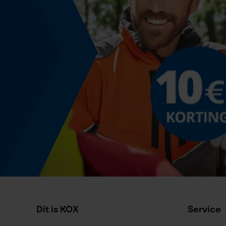
Nee
Model & collectie
Modelnaam
Soft
Dit is KOX
Service