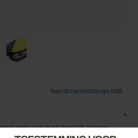
Naar de merkenshop van HAIX
eet en zorgen zo dat de voet droog blijft. Ze kunnen
ssen.