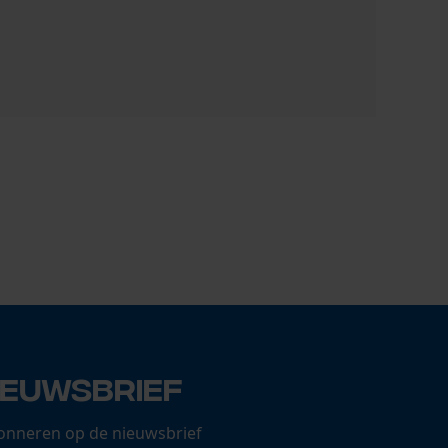
PSS Forste
18,31 €
ieuwsbrief
onneren op de nieuwsbrief