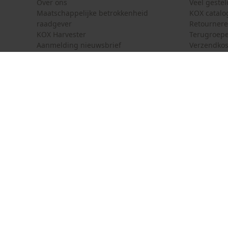
Over ons
Veel geste
Maatschappelijke betrokkenheid
KOX catalo
raadgever
Retourner
KOX Harvester
Terugroepe
Aanmelding nieuwsbrief
Verzendkos
KOX internationaal
Contact
Deutschland
France
Contactfor
Österreich
Schweiz
Bestelform
Suisse
Belgique
Nieuwsbrie
België
Contract 