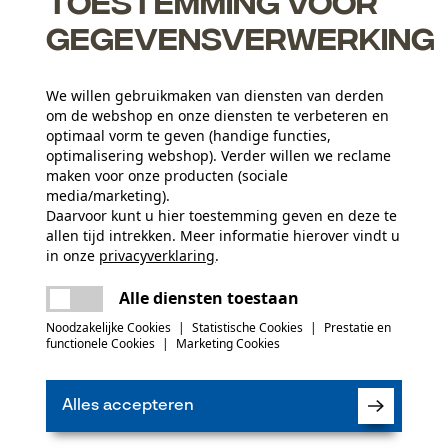
Toestemming voor
gegevensverwerking
We willen gebruikmaken van diensten van derden
om de webshop en onze diensten te verbeteren en
optimaal vorm te geven (handige functies,
optimalisering webshop). Verder willen we reclame
maken voor onze producten (sociale
media/marketing).
Daarvoor kunt u hier toestemming geven en deze te
allen tijd intrekken. Meer informatie hierover vindt u
Leeftijdsgroep
in onze
privacyverklaring
.
volwassen
delen
Er is een fout opgetreden. Gelieve het
Alle diensten toestaan
opnieuw te proberen.
mail
Noodzakelijke Cookies
|
Statistische Cookies
|
Prestatie en
(0)
Applicaties
functionele Cookies
|
Marketing Cookies
Logoprint
Alles accepteren
Product aanbevelen
Seizoen