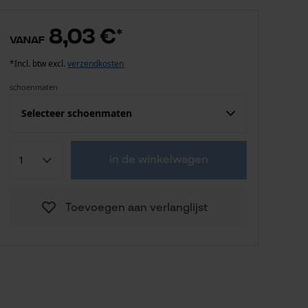
8,03 €
*
vanaf
*Incl. btw excl.
verzendkosten
schoenmaten
Selecteer schoenmaten
8,03 €
37-40
in de winkelwagen
8,03 €
38
Toevoegen aan verlanglijst
8,03 €
39
8,03 €
40
8,03 €
41