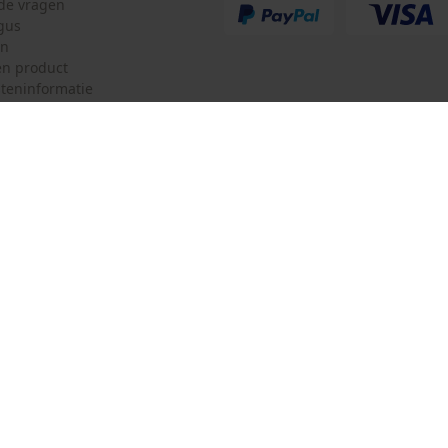
lde vragen
gus
en
n product
teninformatie
mulier
Oregon Tool GmbH
ulier
KOX – Partners voor de Bosbouw 
f
Adres hoofdkantoor:
Lise-Meitner-Str. 4
herroepen
70736 Fellbach
Duitsland
Geen winkel!
Retouradres:
Beim Erlenwäldchen 14/2
71522 Backnang
Duitsland