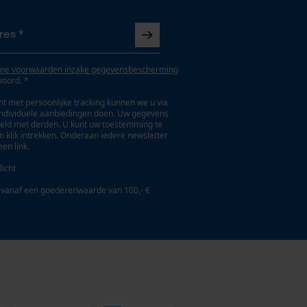
ne voorwaarden inzake gegevensbescherming
koord. *
t met persoonlijke tracking kunnen we u via
individuele aanbiedingen doen. Uw gegevens
eld met derden. U kunt uw toestemming te
en klik intrekken. Onderaan iedere newsletter
een link.
licht
 vanaf een goederenwaarde van 100,- €