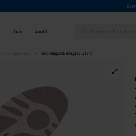
Best
r
Tuin
Jacht
hoenen apparatuur
Haix inlegzool/ inlegzool Zacht