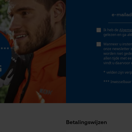
Geo-IP en gebruikersdetectie
YouTube-video's
Google Maps
Ik heb de
Algeme
gelezen en ga ak
Wanneer u instem
Marketing Cookies
onze newsletter 
worden niet gede
allen tijde met e
vindt u daarvoor 
* velden zijn verp
Google Global Site Tag
*** Inwisselbaar
Microsoft Advertising Universal Event
Tracking
Survicate
Betalingswijzen