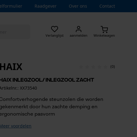
elformulier
Raadgever
Over ons
Contact
Verlanglijst
aanmelden
Winkelwagen
HAIX
(0)
Haix inlegzool/ inlegzool Zacht
Artikelnr.: XX73540
Comfortverhogende steunzolen die worden
gekenmerkt door hun zachte demping en
ergonomische pasvorm
Meer voordelen