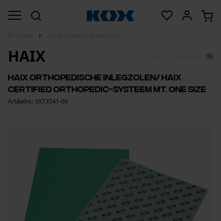
Bosbouw
Zaagschoenen apparatuur
HAIX
(0)
Haix orthopedische inlegzolen/ Haix
Certified Orthopedic-systeem mt. one size
Artikelnr.: XX73541-00