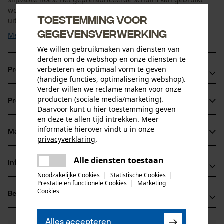
worden voor schoenmaten tot EU 51 / UK 15 en is daarom
Toestemming voor
uitermate geschikt voor uw veiligheidsschoenen, ...
gegevensverwerking
Meer tonen
We willen gebruikmaken van diensten van
derden om de webshop en onze diensten te
verbeteren en optimaal vorm te geven
Productvoordelen
(handige functies, optimalisering webshop).
Verder willen we reclame maken voor onze
Upencellig PU-schuim voor optimaal comfort
producten (sociale media/marketing).
Productinformatie
Tijk van 100% polyester voor optimale vochtverdeling.
Daarvoor kunt u hier toestemming geven
en deze te allen tijd intrekken. Meer
Dankzij deze verdeling van voetvocht over deze vezels
informatie hierover vindt u in onze
droogt de inlegzool sneller.
Materiaal & onderhoud
privacyverklaring
.
Productdetails
Schuim: PU-schuim met fijne cellen met hoge
delen
vochtopname en zeer goede demping over de hele zool.
Alle diensten toestaan
Activiteitstype
Er is een fout opgetreden. Gelieve
Informatie van de fabrikant
delen
Materiaal
werken, wandelen
het opnieuw te proberen.
Noodzakelijke Cookies
|
Statistische Cookies
|
Prestatie en functionele Cookies
|
Marketing
Haix®-Schuhe Produktions- und Vetriebs GmbH
mail
Cookies
Details vulling
Beoordelingen
(0)
Auhofstraße 10
coussinet en mousse
Leeftijdsgroep
84048 Mainburg, Duitsland
volwassen
E-mail: info@haix.de
Alles accepteren