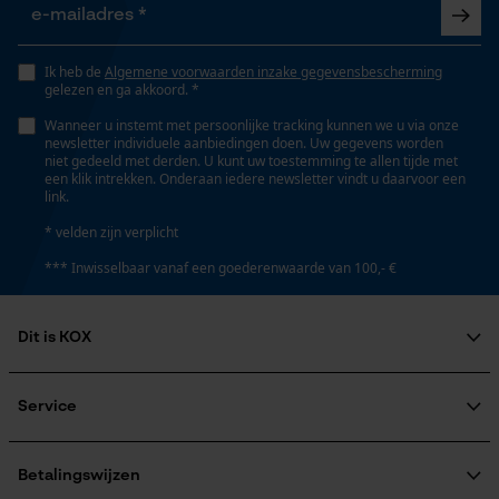
Gepersonaliseerde homepage
Technische specificaties
Opgeslagen winkelwagen
Automatische kettingsmering
Persoonlijke begroeting
Ik heb de
Algemene voorwaarden inzake gegevensbescherming
Nee
gelezen en ga akkoord. *
Geo-IP en gebruikersdetectie
Wanneer u instemt met persoonlijke tracking kunnen we u via onze
YouTube-video's
newsletter individuele aanbiedingen doen. Uw gegevens worden
niet gedeeld met derden. U kunt uw toestemming te allen tijde met
Eigenschap
Google Maps
een klik intrekken. Onderaan iedere newsletter vindt u daarvoor een
comfortabel, dempend, orthopedisch
link.
* velden zijn verplicht
Marketing Cookies
Eigenschappen binnenzool
*** Inwisselbaar vanaf een goederenwaarde van 100,- €
Vochtabsorberend, Robuust, Aan te passen, Flexibel,
Orthopedisch, Zweetabsorberend, Verwisselbaar,
Dit is KOX
Dempend, Duurzaam
Google Global Site Tag
Over ons
Maatschappelijke betrokkenheid
Microsoft Advertising Universal
Service
Versnipperfunctie
Event Tracking
raadgever
Nee
Veel gestelde vragen
KOX Harvester
Survicate
KOX catalogus
Aanmelding nieuwsbrief
Betalingswijzen