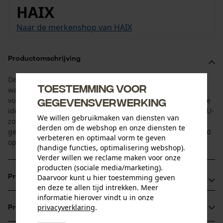
HAIX
Naar de merkenshop van HAIX
Productomschrijving
De al jaren beproefde combinatie van hoogwaardig
Toestemming voor
waterproof leer en Gore-Tex-membraan met de Micro-Dry-
voering maken de Haix zaagschoen in het KOX-design tot de
gegevensverwerking
ideale koploper in de bosbouw. Met zijn gripvaste rubber-PU-
We willen gebruikmaken van diensten van
zolen, het diepe bergzoolprofiel en een anatomisch
derden om de webshop en onze diensten te
gevormde stalen neus staat hij garant voor veilige zekerheid
verbeteren en optimaal vorm te geven
op elk type terrein en bij alle weersomstandigheden.
(handige functies, optimalisering webshop).
Verder willen we reclame maken voor onze
producten (sociale media/marketing).
Daarvoor kunt u hier toestemming geven
Productvoordelen
en deze te allen tijd intrekken. Meer
informatie hierover vindt u in onze
Waterdicht en extra ademend dankzij Gore-Tex
privacyverklaring
.
Productinformatie
Slipvast met bergprofiel
delen