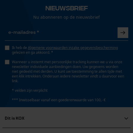
Loop54 Personalization
leer soepel te houden.
Veiligheidsklasse schoen
Nieuwsbrief
S3
Gepersonaliseerde homepage
Nu abonneren op de nieuwsbrief
Opgeslagen winkelwagen
Persoonlijke begroeting
Schoenwijdte
Smal, Normaal, Wijd
Geo-IP en gebruikersdetectie
Ik heb de
Algemene voorwaarden inzake gegevensbescherming
YouTube-video's
gelezen en ga akkoord. *
Toevoeging veiligheidsschoenklasse
Google Maps
Wanneer u instemt met persoonlijke tracking kunnen we u via onze
SRC, HRO, HI, WR, CI
newsletter individuele aanbiedingen doen. Uw gegevens worden
niet gedeeld met derden. U kunt uw toestemming te allen tijde met
een klik intrekken. Onderaan iedere newsletter vindt u daarvoor een
link.
Marketing Cookies
Grootte & afmetingen
* velden zijn verplicht
*** Inwisselbaar vanaf een goederenwaarde van 100,- €
Hakhoogte
6.5 cm
Google Global Site Tag
Dit is KOX
Microsoft Advertising Universal
Event Tracking
Schachthoogte
Over ons