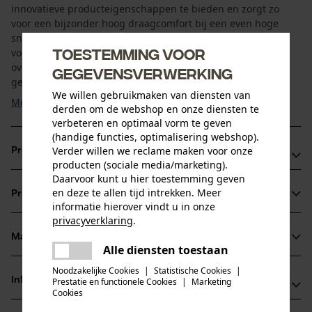
innovatieve producteigenschappen te bieden en zorgt zo
voor een bijzonder hoog draagcomfort bij een even hoge
snijbescherming. Een zachte, nauwsluitende manchet
Toestemming voor
voorkomt dat zaagsel of vuil in de werklaars valt. De laars
overtuigt door zijn stabiliteit en is tegelijkertijd licht van
gegevensverwerking
gewicht. Dankzij een vetersysteem met twee zones kan ...
We willen gebruikmaken van diensten van
Meer tonen
derden om de webshop en onze diensten te
verbeteren en optimaal vorm te geven
(handige functies, optimalisering webshop).
Verder willen we reclame maken voor onze
Productvoordelen
producten (sociale media/marketing).
Daarvoor kunt u hier toestemming geven
Waterdicht dankzij het GORE-TEX-membraan
en deze te allen tijd intrekken. Meer
Productinformatie
Verhoogde demping en optimale instap dankzij speciale
informatie hierover vindt u in onze
inzet met aparte kuitschaal
privacyverklaring
.
delen
Antislip VIBRAM-zool met robuust profiel
Materiaal & onderhoud
Productdetails
Alle diensten toestaan
Er is een fout opgetreden. Gelieve
delen
het opnieuw te proberen.
Noodzakelijke Cookies
|
Statistische Cookies
|
Activiteitstype
Informatie van de fabrikant
Prestatie en functionele Cookies
|
Marketing
mail
Materiaal
beschermen, werken, ongevallenpreventie
Cookies
Haix®-Schuhe Produktions- und Vetriebs GmbH