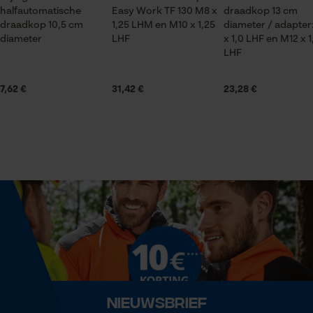
halfautomatische
Easy Work TF 130 M8 x
draadkop 13 cm
Leveringsomvang
draadkop 10,5 cm
1,25 LHM en M10 x 1,25
diameter / adapter
Statistische Cookies
1 x draadkop, 2 adapter
diameter
LHF
x 1,0 LHF en M12 x 1
LHF
7,62 €
31,42 €
23,28 €
Technische specificaties
Econda Analytics
Type schroefdraad
Mouseflow Web Analytics Tool
binnendraad
Fact-Finder Tracking
Draadkoptype
halfautomatisch
Prestatie en functionele
Cookies
Snijsysteemtype
met draad
Loop54 Personalization
Nieuwsbrief
Gepersonaliseerde homepage