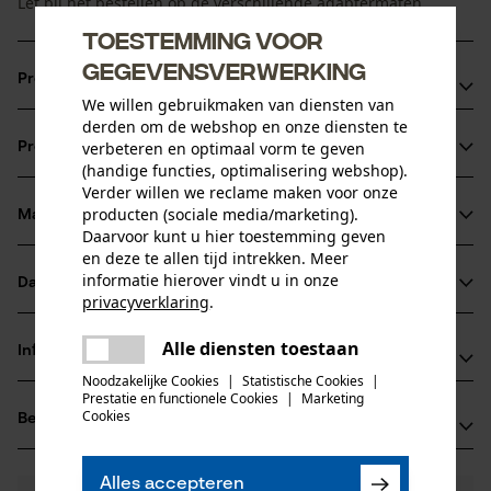
Let bij het bestellen op de verschillende adaptermaten.
Toestemming voor
gegevensverwerking
Productvoordelen
We willen gebruikmaken van diensten van
derden om de webshop en onze diensten te
De behuizing kan worden geopend met een
verbeteren en optimaal vorm te geven
Productinformatie
klikvergrendeling om schoon te maken of draadresten te
(handige functies, optimalisering webshop).
verwijderen.
Verder willen we reclame maken voor onze
producten (sociale media/marketing).
Eenvoudig vullen vanaf de buitenkant
Materiaal & onderhoud
Productdetails
Daarvoor kunt u hier toestemming geven
Tap and go draad wordt toegevoegd door te tikken
en deze te allen tijd intrekken. Meer
Activiteitstype
informatie hierover vindt u in onze
Datasheets
Materiaal
onderhoud
privacyverklaring
.
delen
Gegevensblad fabrikant (PDF)
Hoofdmateriaal
Alle diensten toestaan
Er is een fout opgetreden. Gelieve
Informatie van de fabrikant
delen
kunststof composiet
het opnieuw te proberen.
Leeftijdsgroep
Noodzakelijke Cookies
|
Statistische Cookies
|
Prestatie en functionele Cookies
|
Marketing
TECOMEC S.R.L.
volwassen
mail
Cookies
Beoordelingen
(2)
STRADA DELLA MIRANDOLA 11
Materiaal samenstelling
42124 Reggio Emilia, Italië
100% Aluminium-kunststof
E-mail: salesdpt@tecomec.com
Aantal delen
Alles accepteren