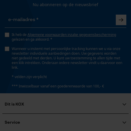
Automatische kettingsmering
Nu abonneren op de nieuwsbrief
Nee
Opgeslagen winkelwagen
Persoonlijke begroeting
Geo-IP en gebruikersdetectie
Eigenschap
Ik heb de
Algemene voorwaarden inzake gegevensbescherming
robuust, navulbaar
YouTube-video's
gelezen en ga akkoord. *
Google Maps
Wanneer u instemt met persoonlijke tracking kunnen we u via onze
newsletter individuele aanbiedingen doen. Uw gegevens worden
Schroefdraadmaat
niet gedeeld met derden. U kunt uw toestemming te allen tijde met
M16 x 2, 0
een klik intrekken. Onderaan iedere newsletter vindt u daarvoor een
link.
Marketing Cookies
* velden zijn verplicht
Schroefdraadstijging
*** Inwisselbaar vanaf een goederenwaarde van 100,- €
2 mm
Google Global Site Tag
Dit is KOX
Microsoft Advertising Universal
Event Tracking
Schroefdraadtype
Over ons
M
Survicate
Maatschappelijke betrokkenheid
Service
raadgever