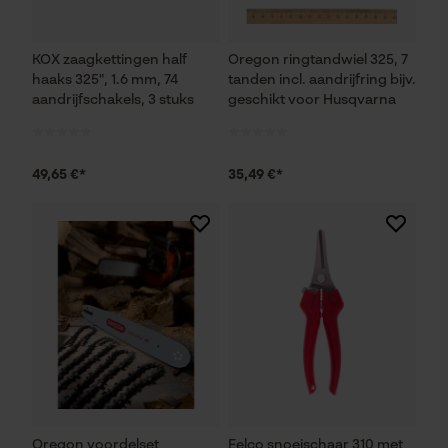
KOX zaagkettingen half
Oregon ringtandwiel 325, 7
haaks 325", 1.6 mm, 74
tanden incl. aandrijfring bijv.
aandrijfschakels, 3 stuks
geschikt voor Husqvarna
49,65 €*
35,49 €*
Oregon voordelset
Felco snoeischaar 310 met