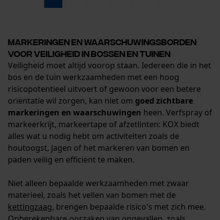
Statistische Cookies
Markeringen en waarschuwingsborden
voor veiligheid in bossen en tuinen
Veiligheid moet altijd voorop staan. Iedereen die in het
Econda Analytics
bos en de tuin werkzaamheden met een hoog
Mouseflow Web Analytics Tool
risicopotentieel uitvoert of gewoon voor een betere
oriëntatie wil zorgen, kan niet om
goed zichtbare
Fact-Finder Tracking
markeringen en waarschuwingen
heen. Verfspray of
markeerkrijt, markeertape of afzetlinten: KOX biedt
alles wat u nodig hebt om activiteiten zoals de
Prestatie en functionele
houtoogst, jagen of het markeren van bomen en
Cookies
paden veilig en efficiënt te maken.
Niet alleen bepaalde werkzaamheden met zwaar
materieel, zoals het vellen van bomen met de
Loop54 Personalization
kettingzaag
, brengen bepaalde risico's met zich mee.
Gepersonaliseerde homepage
Onberekenbare oorzaken van ongevallen, zoals