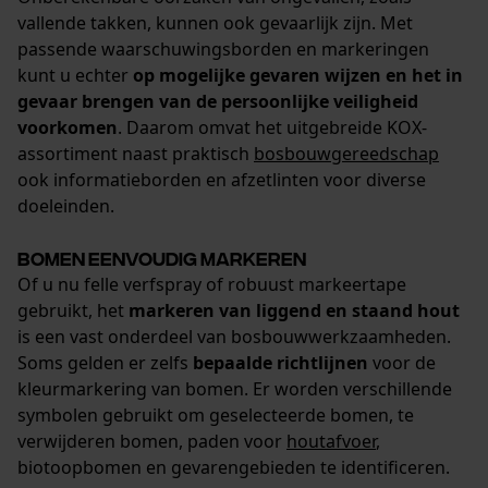
Opgeslagen winkelwagen
vallende takken, kunnen ook gevaarlijk zijn. Met
passende waarschuwingsborden en markeringen
Persoonlijke begroeting
kunt u echter
op mogelijke gevaren wijzen en het in
Geo-IP en gebruikersdetectie
gevaar brengen van de persoonlijke veiligheid
YouTube-video's
voorkomen
. Daarom omvat het uitgebreide KOX-
assortiment naast praktisch
bosbouwgereedschap
Google Maps
ook informatieborden en afzetlinten voor diverse
doeleinden.
Marketing Cookies
Bomen eenvoudig markeren
Of u nu felle verfspray of robuust markeertape
gebruikt, het
markeren van liggend en staand hout
is een vast onderdeel van bosbouwwerkzaamheden.
Google Global Site Tag
Soms gelden er zelfs
bepaalde richtlijnen
voor de
Microsoft Advertising Universal
kleurmarkering van bomen. Er worden verschillende
Event Tracking
symbolen gebruikt om geselecteerde bomen, te
Survicate
verwijderen bomen, paden voor
houtafvoer
,
biotoopbomen en gevarengebieden te identificeren.