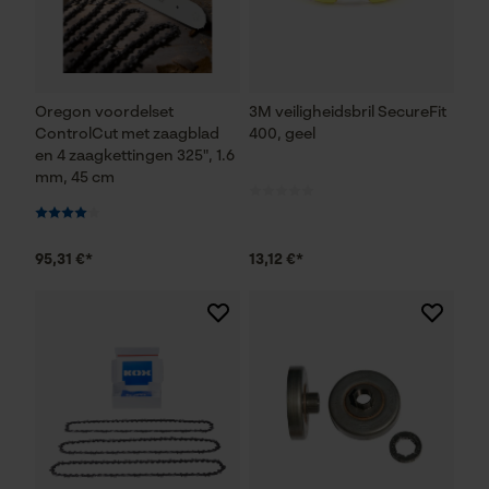
Oregon voordelset
3M veiligheidsbril SecureFit
ControlCut met zaagblad
400, geel
en 4 zaagkettingen 325", 1.6
mm, 45 cm
95,31 €*
13,12 €*