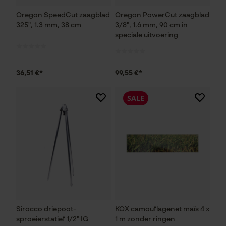
Oregon SpeedCut zaagblad
Oregon PowerCut zaagblad
325", 1.3 mm, 38 cm
3/8", 1.6 mm, 90 cm in
speciale uitvoering
36,51 €*
99,55 €*
SALE
Sirocco driepoot-
KOX camouflagenet maïs 4 x
sproeierstatief 1/2" IG
1 m zonder ringen