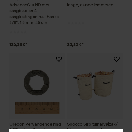
AdvanceCut HD met
lange, dunne lemmeten
zaagblad en 4
zaagkettingen half haaks
3/8", 1.5 mm, 45 cm
126,38 €*
20,23 €*
Oregon vervangende ring
Sirocco Siro tuinafvalzak/
3/8" hobby, 7 tanden
bladerenzak met lussen