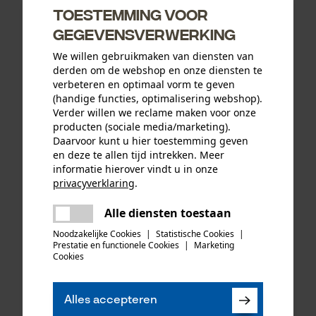
Toestemming voor
gegevensverwerking
10,07 €*
14,13 €*
We willen gebruikmaken van diensten van
derden om de webshop en onze diensten te
verbeteren en optimaal vorm te geven
(handige functies, optimalisering webshop).
Verder willen we reclame maken voor onze
producten (sociale media/marketing).
Daarvoor kunt u hier toestemming geven
en deze te allen tijd intrekken. Meer
informatie hierover vindt u in onze
privacyverklaring
.
delen
Alle diensten toestaan
Er is een fout opgetreden. Gelieve
delen
het opnieuw te proberen.
Noodzakelijke Cookies
|
Statistische Cookies
|
Oregon ringtandwiel 325, 7
PSS functionele jas X-treme
Prestatie en functionele Cookies
|
Marketing
mail
tanden incl. aandrijfring bijv.
Breeze rood/groen
Cookies
geschikt voor Jonsered
Alles accepteren