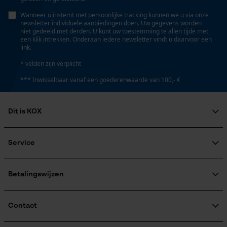
Wanneer u instemt met persoonlijke tracking kunnen we u via onze
newsletter individuele aanbiedingen doen. Uw gegevens worden
niet gedeeld met derden. U kunt uw toestemming te allen tijde met
een klik intrekken. Onderaan iedere newsletter vindt u daarvoor een
link.
* velden zijn verplicht
*** Inwisselbaar vanaf een goederenwaarde van 100,- €
Dit is KOX
Over ons
Maatschappelijke betrokkenheid
Service
raadgever
Veel gestelde vragen
KOX Harvester
KOX catalogus
Aanmelding nieuwsbrief
Betalingswijzen
Retourneren
Terugroepen product
Verzendkosteninformatie
Contact
Contactformulier