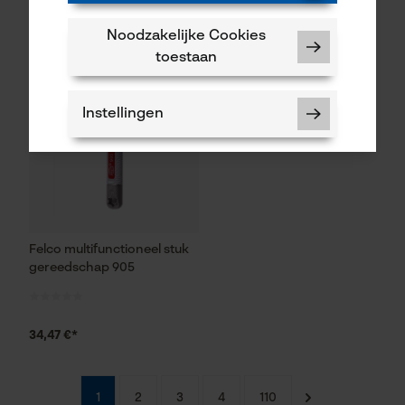
35,49 €*
192,17 €*
Noodzakelijke Cookies
toestaan
Instellingen
Noodzakelijke Cookies
Felco multifunctioneel stuk
Controleer instelling van cookies
gereedschap 905
Session ID
De keuze voor
gegevensverwerking opslaan
34,47 €*
Econda Tag Manager
1
2
3
4
110