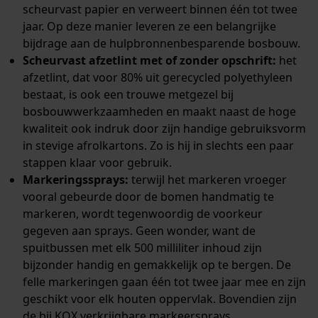
scheurvast papier en verweert binnen één tot twee
jaar. Op deze manier leveren ze een belangrijke
bijdrage aan de hulpbronnenbesparende bosbouw.
Scheurvast afzetlint met of zonder opschrift:
het
afzetlint, dat voor 80% uit gerecycled polyethyleen
bestaat, is ook een trouwe metgezel bij
bosbouwwerkzaamheden en maakt naast de hoge
kwaliteit ook indruk door zijn handige gebruiksvorm
in stevige afrolkartons. Zo is hij in slechts een paar
stappen klaar voor gebruik.
Markeringssprays:
terwijl het markeren vroeger
vooral gebeurde door de bomen handmatig te
markeren, wordt tegenwoordig de voorkeur
gegeven aan sprays. Geen wonder, want de
spuitbussen met elk 500 milliliter inhoud zijn
bijzonder handig en gemakkelijk op te bergen. De
felle markeringen gaan één tot twee jaar mee en zijn
geschikt voor elk houten oppervlak. Bovendien zijn
de bij KOX verkrijgbare markeersprays