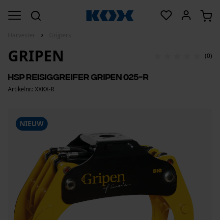
Harvester
Grijpers
GRIPEN
(0)
HSP Reisiggreifer Gripen 025-R
Artikelnr.: XXKX-R
NIEUW