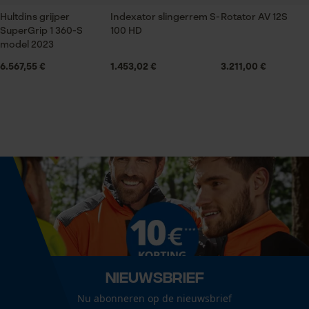
Optiek/patroon
Hultdins grijper
Tweekleurig
Indexator slingerrem S-
Rotator AV 12S
SuperGrip 1 360-S
100 HD
Statistische Cookies
model 2023
6.567,55 €
1.453,02 €
3.211,00 €
Technische specificaties
Automatische kettingsmering
Nee
Econda Analytics
Mouseflow Web Analytics Tool
Fact-Finder Tracking
Eigenschap
stabiel, robuust, lange levensduur
Prestatie en functionele
Versnipperfunctie
Cookies
Nee
Nieuwsbrief
Loop54 Personalization
Klauwvorm
Nu abonneren op de nieuwsbrief