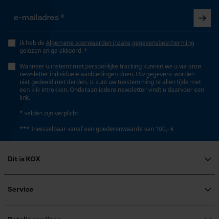
kreupelhoutgrijper
Gepersonaliseerde homepage
Opgeslagen winkelwagen
Fasewisselaar
Persoonlijke begroeting
Ik heb de
Algemene voorwaarden inzake gegevensbescherming
Nee
gelezen en ga akkoord. *
Geo-IP en gebruikersdetectie
Wanneer u instemt met persoonlijke tracking kunnen we u via onze
YouTube-video's
newsletter individuele aanbiedingen doen. Uw gegevens worden
Schuine snede
niet gedeeld met derden. U kunt uw toestemming te allen tijde met
Google Maps
een klik intrekken. Onderaan iedere newsletter vindt u daarvoor een
Nee
link.
* velden zijn verplicht
Marketing Cookies
Gereedschapsloze kettingspanning
*** Inwisselbaar vanaf een goederenwaarde van 100,- €
Nee
Dit is KOX
Google Global Site Tag
Gereedschapsloze kettingwissel
Over ons
Nee
Microsoft Advertising Universal
Maatschappelijke betrokkenheid
Service
Event Tracking
raadgever
Survicate
Veel gestelde vragen
KOX Harvester