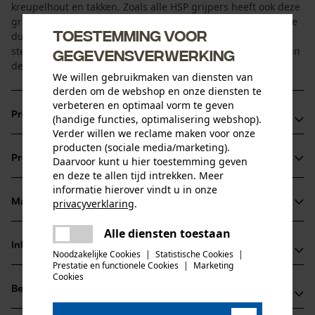
kreupelhout en takken. Zoals alle HSP grijpers heeft ook deze
grijperserie expanderbouten in de behuizing voor maximale
Toestemming voor
duurzaamheid. De klauwen zijn versterkt voor meer
stevigheid. De Gripen 015 borstelhoutgrijper is de kleinste in
gegevensverwerking
de serie en heeft maar één cilinder nodig.
We willen gebruikmaken van diensten van
derden om de webshop en onze diensten te
verbeteren en optimaal vorm te geven
Productvoordelen
(handige functies, optimalisering webshop).
Verder willen we reclame maken voor onze
Hoge houdkrachten
producten (sociale media/marketing).
Productinformatie
Daarvoor kunt u hier toestemming geven
Verstijving van de klauwen dankzij 2 grote buizen
en deze te allen tijd intrekken. Meer
Klauwplaten van Hardox maken de grijpers bijzonder
informatie hierover vindt u in onze
stabiel en duurzaam
Materiaal & onderhoud
privacyverklaring
.
Productdetails
delen
Alle diensten toestaan
Er is een fout opgetreden. Gelieve
Activiteitstype
delen
Informatie van de fabrikant
het opnieuw te proberen.
Noodzakelijke Cookies
|
Statistische Cookies
|
Materiaal
vastpakken
Prestatie en functionele Cookies
|
Marketing
mail
Fabrikant
Cookies
Hoofdmateriaal
Beoordelingen
(0)
HSP Gripen
staal
Leeftijdsgroep
Köpmanbergsvägen 3