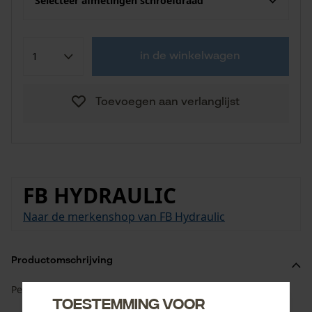
Selecteer afmetingen schroefdraad
in de winkelwagen
Toevoegen aan verlanglijst
FB HYDRAULIC
Naar de merkenshop van FB Hydraulic
Productomschrijving
Persnippel BSP AGR - BSPP-AG, 60° kegel.
Toestemming voor