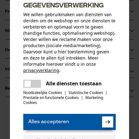
gegevensverwerking
Productinformatie
We willen gebruikmaken van diensten van
derden om de webshop en onze diensten te
verbeteren en optimaal vorm te geven
Materiaal & onderhoud
(handige functies, optimalisering webshop).
Productdetails
Verder willen we reclame maken voor onze
producten (sociale media/marketing).
Leeftijdsgroep
Datasheets
Daarvoor kunt u hier toestemming geven
Materiaal
volwassen
en deze te allen tijd intrekken. Meer
Productveiligheidsblad (PDF)
informatie hierover vindt u in onze
Hoofdmateriaal
Informatie van de fabrikant
privacyverklaring
.
carbonstaal
Aantal delen
delen
Alle diensten toestaan
Fabrikant
1 st.
Er is een fout opgetreden. Gelieve
Beoordelingen
delen
(0)
Hydro Holding Spa
het opnieuw te proberen.
Noodzakelijke Cookies
|
Statistische Cookies
|
Materiaal samenstelling
Via Provinciale Nord 26A
Prestatie en functionele Cookies
|
Marketing
mail
Cookies
Koolstofstaal
40050 Castello D'Argile, Italië
Sluitingstype
E-mail: hh@hydro-holding.com
0
Nog vragen?
(0)
Koppelingsplugbevestiging
Product aanbevelen
Onze experts staan graag voor u klaar!
Website: -
Alles accepteren
Een vraag
Tel.: + 39 0519 7663 5
Productonderhoud
Filteren op aantal sterren
stellen
Branche