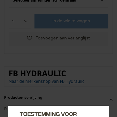
Selecteer afmetingen schroefdraad
in de winkelwagen
Toevoegen aan verlanglijst
FB HYDRAULIC
Naar de merkenshop van FB Hydraulic
Productomschrijving
Persnippel ORFS DKO - rechte ORFS wartelmoer.
Toestemming voor