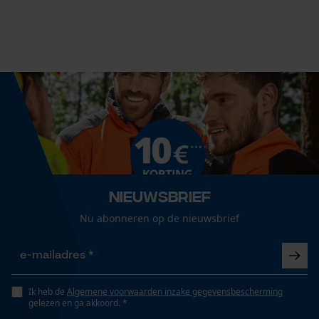
Fasewisselaar
Nee
Econda Analytics
Mouseflow Web Analytics Tool
Schuine snede
Nee
Fact-Finder Tracking
Gereedschapsloze kettingspanning
Prestatie en functionele
Nee
Nieuwsbrief
Cookies
Nu abonneren op de nieuwsbrief
Gereedschapsloze kettingwissel
Nee
Loop54 Personalization
Gepersonaliseerde homepage
Ik heb de
Algemene voorwaarden inzake gegevensbescherming
gelezen en ga akkoord. *
Opgeslagen winkelwagen
Energie & vermogen