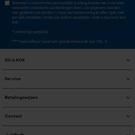
Wanneer u instemt met persoonlijke tracking kunnen we u via onze
Persoonlijke begroeting
newsletter individuele aanbiedingen doen. Uw gegevens worden
Accucapaciteitsaanduiding
niet gedeeld met derden. U kunt uw toestemming te allen tijde met
Geo-IP en gebruikersdetectie
Nee
een klik intrekken. Onderaan iedere newsletter vindt u daarvoor een
link.
YouTube-video's
* velden zijn verplicht
Google Maps
Accu/batterij inbegrepen
*** Inwisselbaar vanaf een goederenwaarde van 100,- €
Oplaadbare batterij/batterijen niet inbegrepen in de
levering
Marketing Cookies
Dit is KOX
Over ons
Powerbankfunctie
Maatschappelijke betrokkenheid
Nee
Service
raadgever
Google Global Site Tag
Veel gestelde vragen
KOX Harvester
Microsoft Advertising Universal
KOX catalogus
Aanmelding nieuwsbrief
Betalingswijzen
Event Tracking
Model & collectie
Retourneren
Survicate
Terugroepen product
Modelnaam
Verzendkosteninformatie
Contact
FORFS
Contactformulier