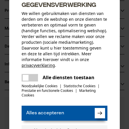
gegevensverwerking
Productinformatie
We willen gebruikmaken van diensten van
derden om de webshop en onze diensten te
verbeteren en optimaal vorm te geven
Materiaal & onderhoud
(handige functies, optimalisering webshop).
Productdetails
Verder willen we reclame maken voor onze
producten (sociale media/marketing).
Leeftijdsgroep
Datasheets
Daarvoor kunt u hier toestemming geven
Materiaal
volwassen
en deze te allen tijd intrekken. Meer
Productveiligheidsblad (PDF)
informatie hierover vindt u in onze
Hoofdmateriaal
Informatie van de fabrikant
privacyverklaring
.
carbonstaal
Aantal delen
delen
Alle diensten toestaan
Fabrikant
1 st.
Er is een fout opgetreden. Gelieve
Beoordelingen
delen
(0)
Hydro Holding Spa
het opnieuw te proberen.
Noodzakelijke Cookies
|
Statistische Cookies
|
Materiaal samenstelling
Via Provinciale Nord 26A
Prestatie en functionele Cookies
|
Marketing
mail
Cookies
Koolstofstaal
40050 Castello D'Argile, Italië
Sluitingstype
E-mail: hh@hydro-holding.com
0
Nog vragen?
(0)
Koppelingsplugbevestiging
Product aanbevelen
Onze experts staan graag voor u klaar!
Website: -
Alles accepteren
Een vraag
Tel.: + 39 0519 7663 5
Productonderhoud
Filteren op aantal sterren
stellen
Branche