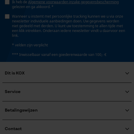
Opgeslagen winkelwagen
Ik heb de
Algemene voorwaarden inzake gegevensbescherming
gelezen en ga akkoord. *
Energie & vermogen
Persoonlijke begroeting
Wanneer u instemt met persoonlijke tracking kunnen we u via onze
Geo-IP en gebruikersdetectie
newsletter individuele aanbiedingen doen. Uw gegevens worden
Accucapaciteitsaanduiding
niet gedeeld met derden. U kunt uw toestemming te allen tijde met
Nee
YouTube-video's
een klik intrekken. Onderaan iedere newsletter vindt u daarvoor een
link.
Google Maps
* velden zijn verplicht
Accu/batterij inbegrepen
*** Inwisselbaar vanaf een goederenwaarde van 100,- €
Oplaadbare batterij/batterijen niet inbegrepen in de
Marketing Cookies
levering
Dit is KOX
Over ons
Powerbankfunctie
Maatschappelijke betrokkenheid
Nee
Service
Google Global Site Tag
raadgever
Microsoft Advertising Universal
Veel gestelde vragen
KOX Harvester
Event Tracking
KOX catalogus
Aanmelding nieuwsbrief
Betalingswijzen
Survicate
Model & collectie
Retourneren
Terugroepen product
Modelnaam
Verzendkosteninformatie
Contact