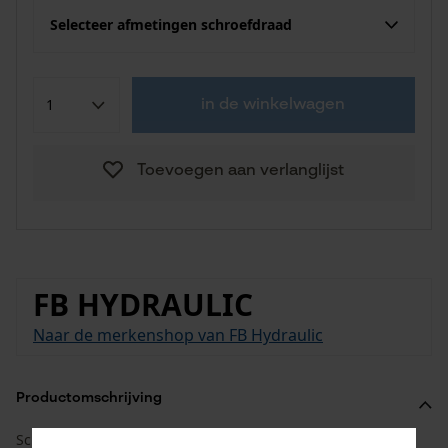
Selecteer afmetingen schroefdraad
in de winkelwagen
Toevoegen aan verlanglijst
FB HYDRAULIC
Naar de merkenshop van FB Hydraulic
Productomschrijving
Schroeven als stof- en schroefdraadbescherming, BSP