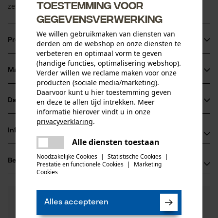
Toestemming voor
zeskant, met kegel 60°.
gegevensverwerking
We willen gebruikmaken van diensten van
Productinformatie
derden om de webshop en onze diensten te
verbeteren en optimaal vorm te geven
(handige functies, optimalisering webshop).
Materiaal & onderhoud
Verder willen we reclame maken voor onze
Productdetails
producten (sociale media/marketing).
Daarvoor kunt u hier toestemming geven
Leeftijdsgroep
Datasheets
en deze te allen tijd intrekken. Meer
Materiaal
volwassen
informatie hierover vindt u in onze
Productveiligheidsblad (PDF)
privacyverklaring
.
Hoofdmateriaal
Informatie van de fabrikant
delen
kunststof
Alle diensten toestaan
Er is een fout opgetreden. Gelieve
Aantal delen
delen
Fabrikant
1 st.
het opnieuw te proberen.
Noodzakelijke Cookies
|
Statistische Cookies
|
Beoordelingen
(0)
Hydro Holding Spa
Prestatie en functionele Cookies
|
Marketing
mail
Cookies
Materiaal samenstelling
Via Provinciale Nord 26A
kunststof
40050 Castello D'Argile, Italië
Aantal schroeven
E-mail: hh@hydro-holding.com
0
Nog vragen?
(0)
1 st.
Product aanbevelen
Alles accepteren
Onze experts staan graag voor u klaar!
Website: -
Een vraag