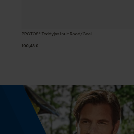
Gereedschapsloze kettingwissel
Nee
PROTOS® Teddyjas Inuit Rood/Geel
Energie & vermogen
100,43 €
Accucapaciteitsaanduiding
Nee
Powerbankfunctie
Nee
Model & collectie
Modelnaam