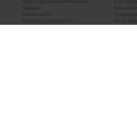
Maatschappelijke betrokkenheid
KOX catalo
raadgever
Retourner
KOX Harvester
Terugroepe
Aanmelding nieuwsbrief
Verzendkos
KOX internationaal
Contact
Deutschland
France
Contactfor
Österreich
Schweiz
Bestelform
Suisse
Belgique
Nieuwsbrie
België
Contract 