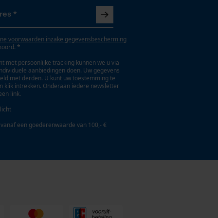
ne voorwaarden inzake gegevensbescherming
koord. *
t met persoonlijke tracking kunnen we u via
individuele aanbiedingen doen. Uw gegevens
eld met derden. U kunt uw toestemming te
en klik intrekken. Onderaan iedere newsletter
een link.
licht
 vanaf een goederenwaarde van 100,- €