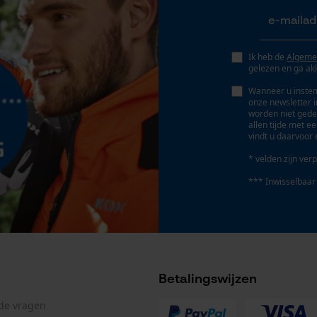
Geo-IP en gebruikersdetectie
YouTube-video's
Google Maps
Ik heb de
Algeme
gelezen en ga ak
Wanneer u instem
onze newsletter 
Marketing Cookies
worden niet gede
allen tijde met e
vindt u daarvoor 
* velden zijn verp
Google Global Site Tag
*** Inwisselbaar
Microsoft Advertising Universal Event
Tracking
Survicate
Betalingswijzen
lde vragen