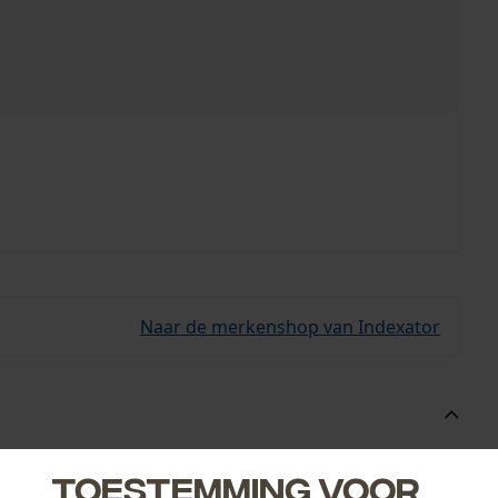
Naar de merkenshop van Indexator
aide slangen en de daaruit voortvloeiende slangbreuk.
Toestemming voor