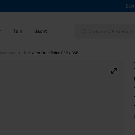
Best
r
Tuin
Jacht
pparatuur
Indexator Draaifitting BSP x BSP