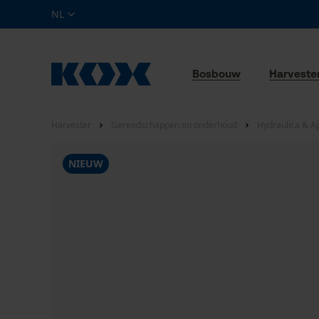
NL
Bosbouw
Harveste
Harvester
Gereedschappen en onderhoud
Hydraulica & A
NIEUW