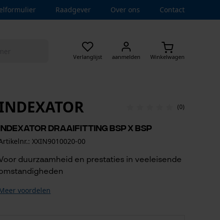
elformulier
Raadgever
Over ons
Contact
Verlanglijst
aanmelden
Winkelwagen
INDEXATOR
(0)
Indexator Draaifitting BSP x BSP
Artikelnr.: XXIN9010020-00
Voor duurzaamheid en prestaties in veeleisende
omstandigheden
Meer voordelen