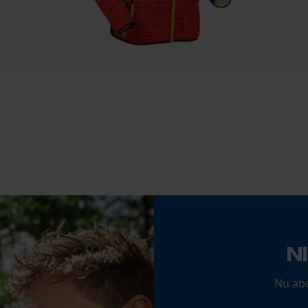
Econda Analytics
Mouseflow Web Analytics Tool
Fact-Finder Tracking
Accu/batterij inbegrepen
Oplaadbare batterij/batterijen niet inbegrepen in
de levering
Prestatie en functionele Cookies
Loop54 Personalization
N
Gepersonaliseerde homepage
Opgeslagen winkelwagen
Nu ab
Persoonlijke begroeting