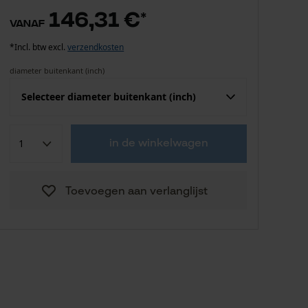
146,31 €
*
vanaf
*Incl. btw excl.
verzendkosten
diameter buitenkant (inch)
Selecteer diameter buitenkant (inch)
193,09 €
1/2 in
in de winkelwagen
Herinner mij
1 in
Toevoegen aan verlanglijst
Herinner mij
1"1/2 in
Herinner mij
1"1/4 in
Herinner mij
1/4 in