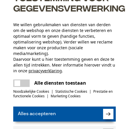
gegevensverwerking
We willen gebruikmaken van diensten van derden
om de webshop en onze diensten te verbeteren en
gen op zwaar bewogen componenten
optimaal vorm te geven (handige functies,
optimalisering webshop). Verder willen we reclame
maken voor onze producten (sociale
media/marketing).
Daarvoor kunt u hier toestemming geven en deze te
allen tijd intrekken. Meer informatie hierover vindt u
Leeftijdsgroep
in onze
privacyverklaring
.
volwassen
delen
Er is een fout opgetreden. Gelieve het
Alle diensten toestaan
opnieuw te proberen.
mail
(0)
Noodzakelijke Cookies
|
Statistische Cookies
|
Prestatie en
Sluitingstype
functionele Cookies
|
Marketing Cookies
Schroefsluiting
Product aanbevelen
Alles accepteren
Seizoen
Product geschikt voor het hele jaar