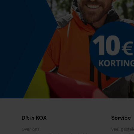
IDL G-G
Montage & bevestiging
Bevestigingstype
Schroeven
Dit is KOX
Service
Over ons
Veel geste