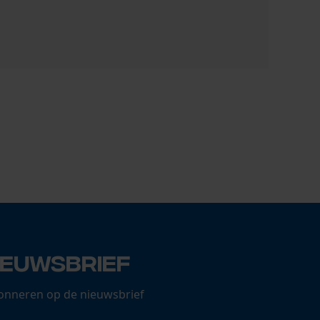
PROTOS® B
73,33 €
ieuwsbrief
onneren op de nieuwsbrief