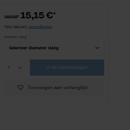
15,15 €
*
vanaf
*Incl. btw excl.
verzendkosten
diameter slang
Selecteer diameter slang
15,15 €
17 mm
in de winkelwagen
16,17 €
22 mm
Toevoegen aan verlanglijst
18,20 €
29 mm
25,31 €
45 mm
42,60 €
65 mm