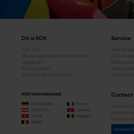
Dit is KOX
Service
Over ons
Veel geste
Maatschappelijke betrokkenheid
KOX catalo
raadgever
Retourner
KOX Harvester
Terugroepe
Aanmelding nieuwsbrief
Verzendkos
KOX internationaal
Contact
Deutschland
France
Contactfor
Österreich
Schweiz
Bestelform
Suisse
Belgique
Nieuwsbrie
België
Contract 