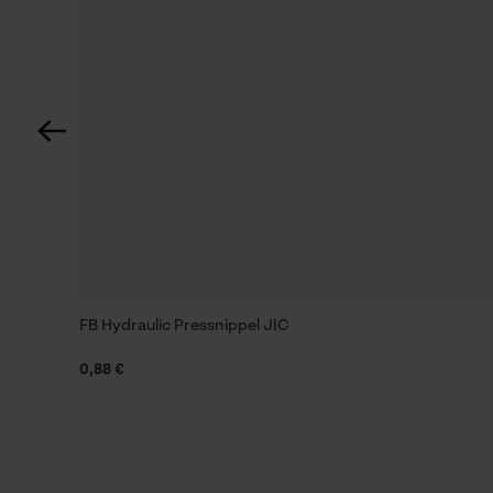
Energie & vermogen
Accucapaciteitsaanduiding
Nee
Powerbankfunctie
Nee
FB Hydraulic Pressnippel JIC
Montage & bevestiging
0,88 €
Bevestigingstype
Klemmen