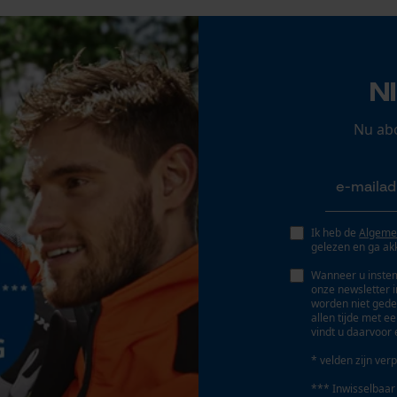
Econda Analytics
Mouseflow Web Analytics Tool
N
Fact-Finder Tracking
Nu ab
Prestatie en functionele Cookies
Ik heb de
Algeme
Loop54 Personalization
gelezen en ga ak
Gepersonaliseerde homepage
Wanneer u instem
onze newsletter 
Opgeslagen winkelwagen
worden niet gede
allen tijde met e
Persoonlijke begroeting
vindt u daarvoor 
Geo-IP en gebruikersdetectie
* velden zijn verp
YouTube-video's
*** Inwisselbaar