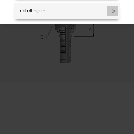
Instellingen
Accu/batterij inbegrepen
Oplaadbare batterij/batterijen niet inbegrepen in
de levering
Noodzakelijke Cookies
Controleer instelling van cookies
Session ID
De keuze voor gegevensverwerking
opslaan
Econda Tag Manager
Statistische Cookies