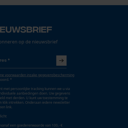
ieuwsbrief
onneren op de nieuwsbrief
ne voorwaarden inzake gegevensbescherming
koord. *
t met persoonlijke tracking kunnen we u via
individuele aanbiedingen doen. Uw gegevens
eld met derden. U kunt uw toestemming te
en klik intrekken. Onderaan iedere newsletter
een link.
licht
 vanaf een goederenwaarde van 100,- €