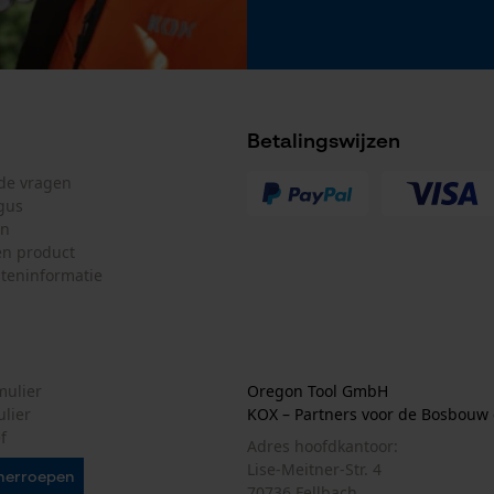
Google Maps
Marketing Cookies
Betalingswijzen
lde vragen
gus
Google Global Site Tag
en
n product
Microsoft Advertising Universal Event
Tracking
teninformatie
Survicate
mulier
Oregon Tool GmbH
ulier
KOX – Partners voor de Bosbouw 
f
Adres hoofdkantoor:
Lise-Meitner-Str. 4
herroepen
70736 Fellbach