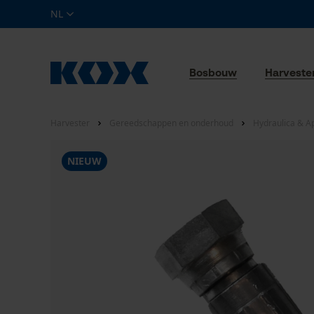
NL
Bosbouw
Harveste
Harvester
Gereedschappen en onderhoud
Hydraulica & A
NIEUW