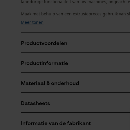
langdurige functionaliteit van uw machines, ongeacht 
Maak met behulp van een extrusieproces gebruik van slij
Meer tonen
Productvoordelen
Effectieve bescherming tegen slijtage van buitena
Productinformatie
Significante tijd- en geldbesparingen
Verhoogt de veiligheid tijdens het werk
Materiaal & onderhoud
Productdetails
Leeftijdsgroep
Datasheets
volwassen
Materiaal
Productveiligheidsblad (PDF)
Hoofdmateriaal
Informatie van de fabrikant
kunststof composiet
Branche