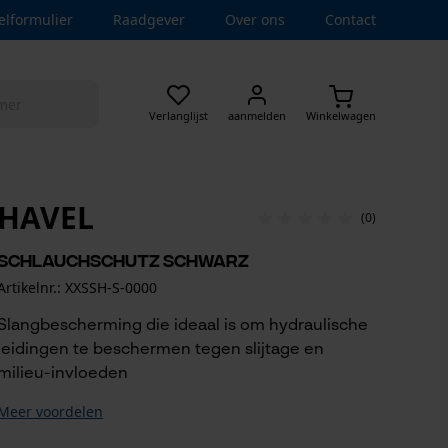
elformulier
Raadgever
Over ons
Contact
Verlanglijst
aanmelden
Winkelwagen
HAVEL
(0)
Schlauchschutz schwarz
Artikelnr.: XXSSH-S-0000
Slangbescherming die ideaal is om hydraulische
leidingen te beschermen tegen slijtage en
milieu-invloeden
Meer voordelen