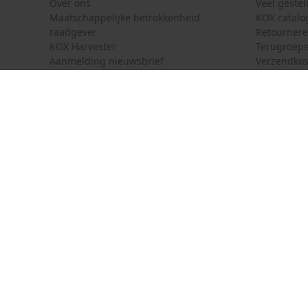
Over ons
Veel geste
Maatschappelijke betrokkenheid
KOX catalo
raadgever
Retourner
KOX Harvester
Terugroepe
Aanmelding nieuwsbrief
Verzendkos
KOX internationaal
Contact
Deutschland
France
Contactfor
Österreich
Schweiz
Bestelform
Suisse
Belgique
Nieuwsbrie
België
Contract 