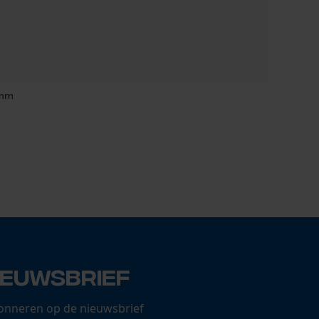
 mm
Chokerkabe
61,93 €
ieuwsbrief
onneren op de nieuwsbrief