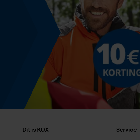
Powerbankfunctie
Nee
Kleurencombinatie
Kleur
Rood
Productetikettering
EAN
3838723294416
Dit is KOX
Service