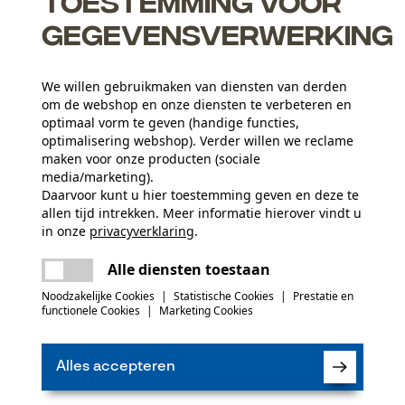
Toestemming voor
gegevensverwerking
We willen gebruikmaken van diensten van derden
om de webshop en onze diensten te verbeteren en
optimaal vorm te geven (handige functies,
optimalisering webshop). Verder willen we reclame
maken voor onze producten (sociale
Aantal delen
media/marketing).
1 st.
Daarvoor kunt u hier toestemming geven en deze te
allen tijd intrekken. Meer informatie hierover vindt u
Oppervlaktecoating
in onze
privacyverklaring
.
gelakt oppervlak
Branche
delen
Er is een fout opgetreden. Gelieve het
Bosbouw, Steden en gemeenten, Landbouw
Alle diensten toestaan
opnieuw te proberen.
mail
Noodzakelijke Cookies
|
Statistische Cookies
|
Prestatie en
(0)
functionele Cookies
|
Marketing Cookies
Leveringsomvang
1 kabeleindstuk
Alles accepteren
Product aanbevelen