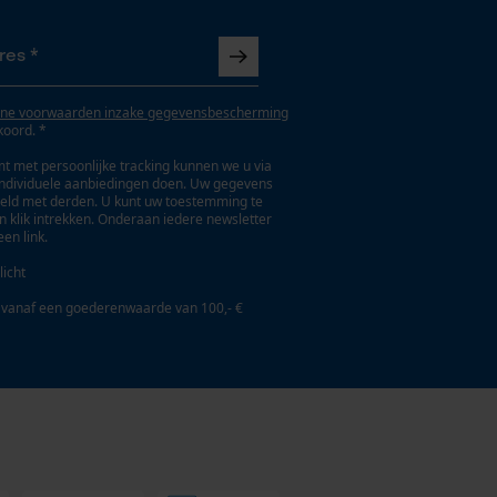
ne voorwaarden inzake gegevensbescherming
koord. *
t met persoonlijke tracking kunnen we u via
individuele aanbiedingen doen. Uw gegevens
eld met derden. U kunt uw toestemming te
en klik intrekken. Onderaan iedere newsletter
een link.
licht
 vanaf een goederenwaarde van 100,- €