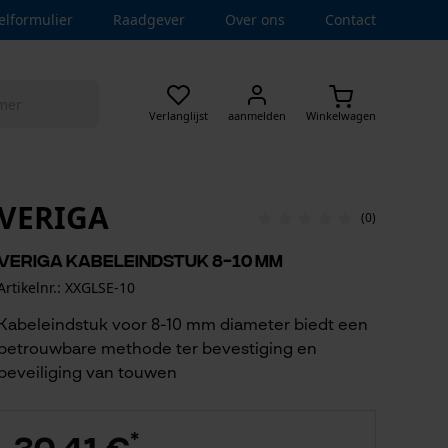
elformulier
Raadgever
Over ons
Contact
Verlanglijst
aanmelden
Winkelwagen
VERIGA
(0)
Veriga kabeleindstuk 8-10 mm
Artikelnr.: XXGLSE-10
Kabeleindstuk voor 8-10 mm diameter biedt een
betrouwbare methode ter bevestiging en
beveiliging van touwen
*
30,41 €