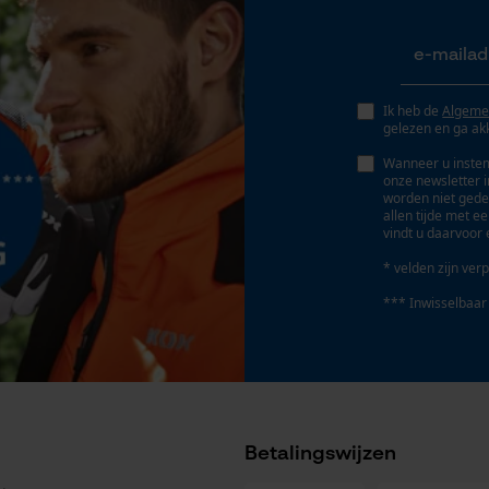
Geo-IP en gebruikersdetectie
YouTube-video's
Google Maps
Ik heb de
Algeme
gelezen en ga ak
Wanneer u instem
Marketing Cookies
onze newsletter 
worden niet gede
allen tijde met e
vindt u daarvoor 
* velden zijn verp
Google Global Site Tag
*** Inwisselbaar
Microsoft Advertising Universal Event
Tracking
Artikelnummer fabrikant
Survicate
29441
Betalingswijzen