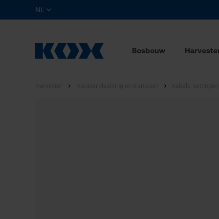
NL
Bosbouw
Harveste
Harvester
Houtverplaatsing en transport
Kabels, kettinge