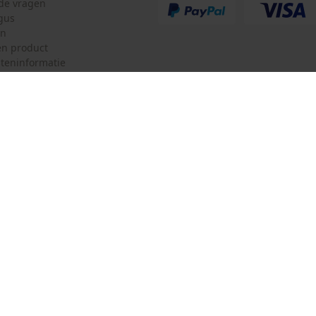
lde vragen
gus
en
n product
teninformatie
mulier
Oregon Tool GmbH
ulier
KOX – Partners voor de Bosbouw 
f
Adres hoofdkantoor:
Lise-Meitner-Str. 4
herroepen
70736 Fellbach
Duitsland
Geen winkel!
Retouradres:
Beim Erlenwäldchen 14/2
71522 Backnang
Duitsland