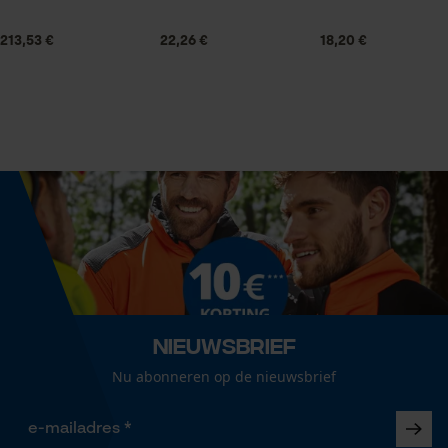
Volume
446.47 cm³
213,53 €
22,26 €
18,20 €
Noodzakelijke Cookies
Controleer instelling van cookies
Technische specificaties
Session ID
De keuze voor
Automatische kettingsmering
gegevensverwerking opslaan
Nee
Econda Tag Manager
Eigenschap
stabiel
Statistische Cookies
Nieuwsbrief
Versnipperfunctie
Nee
Nu abonneren op de nieuwsbrief
Econda Analytics
Mouseflow Web Analytics Tool
Fasewisselaar