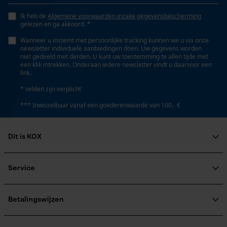
Nee
Fact-Finder Tracking
Ik heb de
Algemene voorwaarden inzake gegevensbescherming
gelezen en ga akkoord. *
Wanneer u instemt met persoonlijke tracking kunnen we u via onze
Schuine snede
newsletter individuele aanbiedingen doen. Uw gegevens worden
Prestatie en functionele
Nee
niet gedeeld met derden. U kunt uw toestemming te allen tijde met
Cookies
een klik intrekken. Onderaan iedere newsletter vindt u daarvoor een
link.
* velden zijn verplicht
Draagvermogen
4000 kg
Loop54 Personalization
*** Inwisselbaar vanaf een goederenwaarde van 100,- €
Gepersonaliseerde homepage
Opgeslagen winkelwagen
Dit is KOX
Gereedschapsloze kettingspanning
Nee
Persoonlijke begroeting
Over ons
Maatschappelijke betrokkenheid
Service
Geo-IP en gebruikersdetectie
raadgever
Gereedschapsloze kettingwissel
YouTube-video's
Veel gestelde vragen
KOX Harvester
Nee
KOX catalogus
Aanmelding nieuwsbrief
Betalingswijzen
Google Maps
Retourneren
Terugroepen product