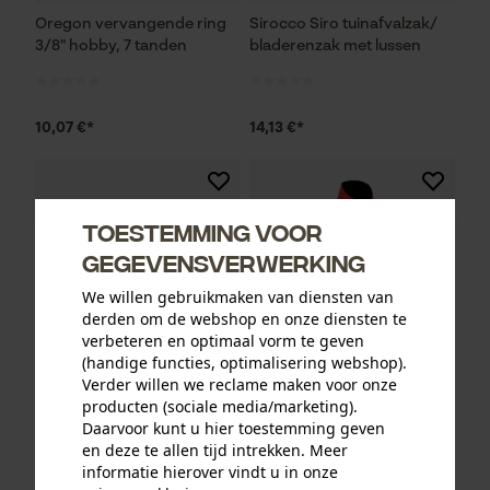
Oregon vervangende ring
Sirocco Siro tuinafvalzak/
3/8" hobby, 7 tanden
bladerenzak met lussen
10,07 €*
14,13 €*
Toestemming voor
gegevensverwerking
We willen gebruikmaken van diensten van
derden om de webshop en onze diensten te
verbeteren en optimaal vorm te geven
(handige functies, optimalisering webshop).
Verder willen we reclame maken voor onze
producten (sociale media/marketing).
Oregon ringtandwiel 325, 7
PSS functionele jas X-treme
Daarvoor kunt u hier toestemming geven
tanden incl. aandrijfring bijv.
Breeze rood/groen
en deze te allen tijd intrekken. Meer
geschikt voor Jonsered
informatie hierover vindt u in onze