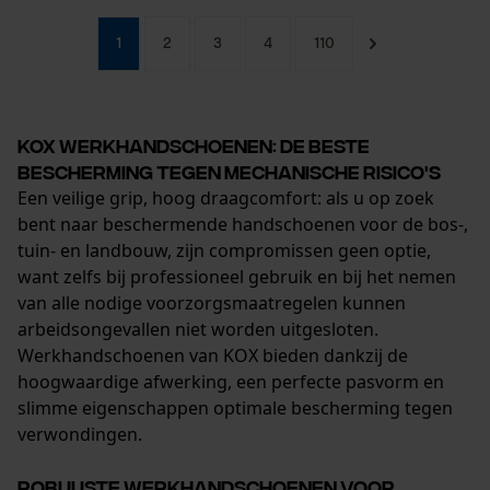
Controleer instelling van cookies
1
2
3
4
110
Session ID
De keuze voor
gegevensverwerking opslaan
KOX werkhandschoenen: de beste
Econda Tag Manager
bescherming tegen mechanische risico's
Een veilige grip, hoog draagcomfort: als u op zoek
bent naar beschermende handschoenen voor de bos-,
Statistische Cookies
tuin- en landbouw, zijn compromissen geen optie,
want zelfs bij professioneel gebruik en bij het nemen
van alle nodige voorzorgsmaatregelen kunnen
arbeidsongevallen niet worden uitgesloten.
Werkhandschoenen van KOX bieden dankzij de
Econda Analytics
hoogwaardige afwerking, een perfecte pasvorm en
Mouseflow Web Analytics Tool
slimme eigenschappen optimale bescherming tegen
verwondingen.
Fact-Finder Tracking
Robuuste werkhandschoenen voor