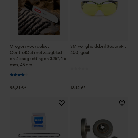
Oregon voordelset
3M veiligheidsbril SecureFit
ControlCut met zaagblad
400, geel
en 4 zaagkettingen 325", 1.6
mm, 45 cm
95,31 €*
13,12 €*