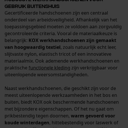
gebruik buitenshuis
Prestatie en functionele
Gecertificeerde handschoenen zijn een centraal
Cookies
onderdeel van arbeidsveiligheid. Afhankelijk van het
toepassingsgebied moeten ze voldoen aan zorgvuldig
gecontroleerde criteria. Vooral de materiaalkeuze is
belangrijk:
KOX werkhandschoenen zijn gemaakt
Loop54 Personalization
van hoogwaardig textiel
, zoals natuurlijk echt leer,
Gepersonaliseerde homepage
slijtvaste nylon, elastisch tricot of een innovatieve
Opgeslagen winkelwagen
materiaalmix. Ook ademende werkhandschoenen en
praktische
functionele kleding
zijn verkrijgbaar voor
Persoonlijke begroeting
uiteenlopende weersomstandigheden.
Geo-IP en gebruikersdetectie
YouTube-video's
Naast werkhandschoenen, die geschikt zijn voor de
meest uiteenlopende werkzaamheden in het bos en
Google Maps
buiten, biedt KOX ook beschermende handschoenen
met bijzondere eigenschappen. Of het nu gaat om
prikbestendig tegen doornen,
warm gevoerd voor
Marketing Cookies
koude winterdagen
, hittebestendig voor laswerk of