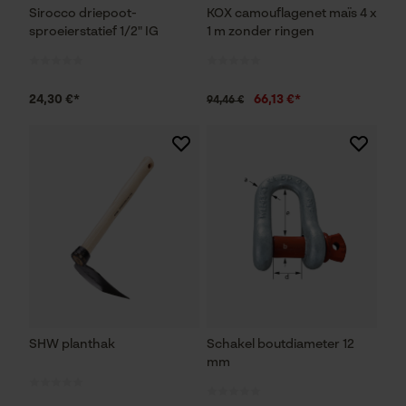
Sirocco driepoot-
KOX camouflagenet maïs 4 x
sproeierstatief 1/2" IG
1 m zonder ringen
24,30 €*
66,13 €*
94,46 €
SHW planthak
Schakel boutdiameter 12
mm