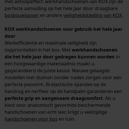
met antislipeffect: werkhandschoenen van KOX zijn de
perfecte aanvulling op het hele jaar door draagbare
bosbouwjassen
en andere
veiligheidskleding van KOX
.
Google Global Site Tag
Microsoft Advertising Universal
KOX werkhandschoenen voor gebruik het hele jaar
Event Tracking
door
Survicate
Werkefficiëntie en maximale veiligheid zijn
topprioriteiten in het bos. Met
werkhandschoenen
die het hele jaar door gedragen kunnen worden
in
een hoogwaardige materiaalmix maakt u
gegarandeerd de juiste keuze. Nieuwe gelaagde
modellen met duimen zonder naden zorgen voor een
perfecte pasvorm. Bi-elastische spandex op de
handrug en nerfleer op de handpalm garanderen een
perfecte grip en aangenaam draagcomfort
. Als u
kiest voor anatomisch gevormde beschermende
handschoenen van echt leer, krijgt u veelzijdige
handschoenen voor bos
en tuin.