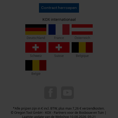
AVV
Oregon Tool GmbH
Contract herroepen
Gegevensbescherming
KOX – Partners voor de Bosbouw en Tuin
Herroepingsrecht
Adres hoofdkantoor:
KOX internationaal
Privacyinstellingen
Lise-Meitner-Str. 4
70736 Fellbach
Duitsland
France
Österreich
Deutschland
Geen winkel!
Retouradres:
Schweiz
Suisse
Belgique
Beim Erlenwäldchen 14/2
71522 Backnang
Duitsland
België
Telefonisch bereikbaar:
ma t/m fr van 9:00 tot 17:00
0800 096 69 66
info-nl@kox.eu
*Alle prijzen zijn in € incl. BTW, plus max 7,26 € verzendkosten.
© Oregon Tool GmbH - KOX - Partners voor de Bosbouw en Tuin |
Laatste update van de Webshop 10.08.2026, 05:21