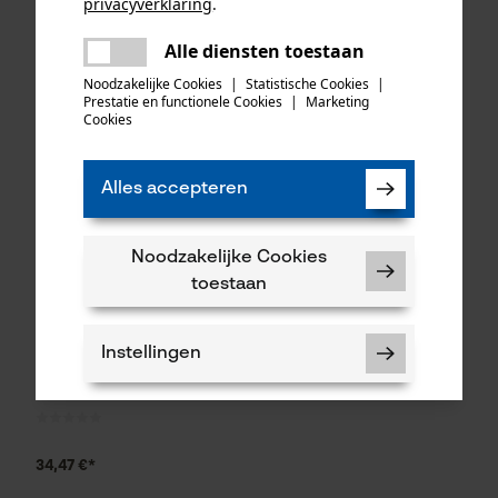
privacyverklaring
.
delen
Alle diensten toestaan
Er is een fout opgetreden. Gelieve
35,49 €*
192,17 €*
delen
het opnieuw te proberen.
Noodzakelijke Cookies
|
Statistische Cookies
|
Prestatie en functionele Cookies
|
Marketing
mail
Cookies
Alles accepteren
Noodzakelijke Cookies
toestaan
Instellingen
Felco multifunctioneel stuk
gereedschap 905
34,47 €*
Noodzakelijke Cookies