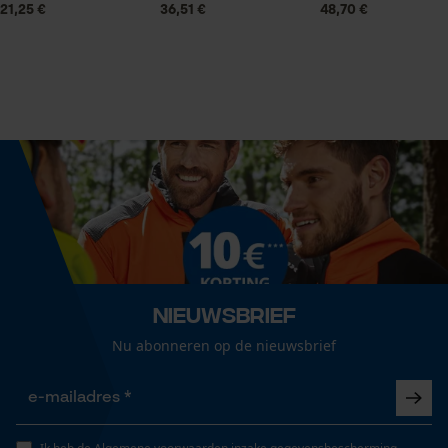
naadloos
21,25 €
36,51 €
48,70 €
Versnipperfunctie
Econda Analytics
Nee
Mouseflow Web Analytics Tool
Fact-Finder Tracking
Fasewisselaar
Nee
Prestatie en functionele
Cookies
Schuine snede
Nee
Nieuwsbrief
Loop54 Personalization
Nu abonneren op de nieuwsbrief
Draagvermogen
Gepersonaliseerde homepage
2000 kg
Opgeslagen winkelwagen
Persoonlijke begroeting
Gereedschapsloze kettingspanning