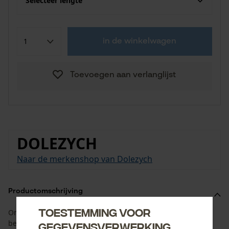
Selecteer lengte
in de winkelwagen
Toevoegen aan verlanglijst
DOLEZYCH
Naar de merkenshop van Dolezych
Productomschrijving
Toestemming voor
Om bijvoorbeeld een omkeerrol veilig aan een boom te
bevestigen.
gegevensverwerking