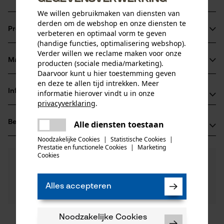
We willen gebruikmaken van diensten van
derden om de webshop en onze diensten te
Productinformatie
verbeteren en optimaal vorm te geven
(handige functies, optimalisering webshop).
Verder willen we reclame maken voor onze
Materiaal & onderhoud
producten (sociale media/marketing).
Productdetails
Daarvoor kunt u hier toestemming geven
en deze te allen tijd intrekken. Meer
Activiteitstype
Informatie van de fabrikant
informatie hierover vindt u in onze
Materiaal
hijsen, trekken, vervoeren
privacyverklaring
.
Dolezych GmbH & Co. KG
delen
Hoofdmateriaal
Beoordelingen
Alle diensten toestaan
(0)
Hartmannstr. 8
Er is een fout opgetreden. Gelieve
kunststof
delen
Leeftijdsgroep
44147 Dortmund, Duitsland
het opnieuw te proberen.
Noodzakelijke Cookies
|
Statistische Cookies
|
volwassen
Prestatie en functionele Cookies
|
Marketing
E-mail: dolezych@dolezych.de
mail
Cookies
0
Nog vragen?
(0)
Website: -
Product aanbevelen
Materiaal samenstelling
Onze experts staan graag voor u klaar!
Tel.: + 49 0231 82 85 0
Polyester
Een vraag
Aantal delen
Alles accepteren
Filteren op aantal sterren
stellen
1 st.
Als u vragen of problemen hebt met het product of
gebreken opmerkt, aarzel dan niet om contact met
Productonderhoud
Noodzakelijke Cookies
ons op te nemen per telefoon op 0800 096 69 66 of
1
2
3
4
5