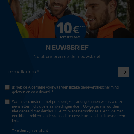
Versnipperfunctie
Nee
Econda Analytics
Mouseflow Web Analytics Tool
Fasewisselaar
Fact-Finder Tracking
Nee
Nieuwsbrief
Prestatie en functionele
Nu abonneren op de nieuwsbrief
Schuine snede
Nee
Cookies
Gereedschapsloze kettingspanning
Ik heb de
Algemene voorwaarden inzake gegevensbescherming
Loop54 Personalization
Nee
gelezen en ga akkoord. *
Gepersonaliseerde homepage
Wanneer u instemt met persoonlijke tracking kunnen we u via onze
newsletter individuele aanbiedingen doen. Uw gegevens worden
Opgeslagen winkelwagen
niet gedeeld met derden. U kunt uw toestemming te allen tijde met
Gereedschapsloze kettingwissel
een klik intrekken. Onderaan iedere newsletter vindt u daarvoor een
Persoonlijke begroeting
Nee
link.
Geo-IP en gebruikersdetectie
* velden zijn verplicht