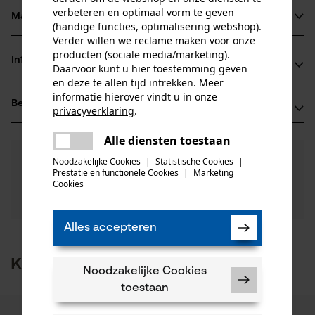
verbeteren en optimaal vorm te geven
Materiaal & onderhoud
(handige functies, optimalisering webshop).
Productdetails
Verder willen we reclame maken voor onze
producten (sociale media/marketing).
Activiteitstype
Informatie van de fabrikant
Daarvoor kunt u hier toestemming geven
Materiaal
monteren
en deze te allen tijd intrekken. Meer
Olofsfors AB
informatie hierover vindt u in onze
Hoofdmateriaal
Beoordelingen
(0)
Olofsfors 11
privacyverklaring
.
metaal
Leeftijdsgroep
91491 Nordmaling, Zweden
delen
volwassen
Alle diensten toestaan
E-mail: info@olofsfors.se
Er is een fout opgetreden. Gelieve
delen
0
Nog vragen?
(0)
Website: -
het opnieuw te proberen.
Product aanbevelen
Noodzakelijke Cookies
|
Statistische Cookies
|
Onze experts staan graag voor u klaar!
Prestatie en functionele Cookies
|
Marketing
Tel.: + 46 0930 39 60 0
mail
Cookies
Een vraag
Aantal delen
Filteren op aantal sterren
stellen
1 st.
Als u vragen of problemen hebt met het product of
gebreken opmerkt, aarzel dan niet om contact met
Alles accepteren
ons op te nemen per telefoon op 0800 096 69 66 of
1
2
3
4
5
Artikelgewicht
per e-mail op info-nl@kox.eu.
Klanten kochten ook
800.0 g
Noodzakelijke Cookies
toestaan