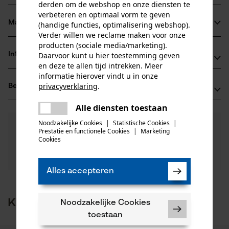
derden om de webshop en onze diensten te
verbeteren en optimaal vorm te geven
Materiaal & onderhoud
(handige functies, optimalisering webshop).
Productdetails
Verder willen we reclame maken voor onze
producten (sociale media/marketing).
Activiteitstype
Daarvoor kunt u hier toestemming geven
Informatie van de fabrikant
Materiaal
monteren
en deze te allen tijd intrekken. Meer
informatie hierover vindt u in onze
Hassinen Veljekset Oy
Hoofdmateriaal
privacyverklaring
.
Beoordelingen
(0)
Havelintie 1
metaal
delen
Leeftijdsgroep
82900 Ilomantsi, Finland
Alle diensten toestaan
Er is een fout opgetreden. Gelieve
volwassen
E-mail: sales@have.fi
delen
het opnieuw te proberen.
Noodzakelijke Cookies
|
Statistische Cookies
|
0
Nog vragen?
(0)
Website: -
Product aanbevelen
Oppervlaktecoating
Prestatie en functionele Cookies
|
Marketing
Onze experts staan graag voor u klaar!
mail
Tel.: + 35 8400 29 49 00
Cookies
gezwart oppervlak
Een vraag
Aantal delen
Filteren op aantal sterren
stellen
1 st.
Als u vragen of problemen hebt met het product of
Alles accepteren
gebreken opmerkt, aarzel dan niet om contact met
ons op te nemen per telefoon op 0800 096 69 66 of
1
2
3
4
5
Artikelgewicht
per e-mail op info-nl@kox.eu.
Klanten kochten ook
Noodzakelijke Cookies
12700.0 g
toestaan