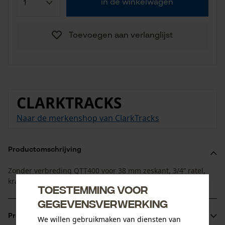
in de winkelwagen
Toevoegen aan verlanglijst
CLARKTRACKS
Naar de merkenshop van ClarkTracks
Productomschrijving
Zonder verbreding QTT400 voor 38 mm zeskant, 3/4” ratel,
krachtige slagmoersleutel. Zonder bevestigingshaak
Toestemming voor
gegevensverwerking
Productinformatie
We willen gebruikmaken van diensten van