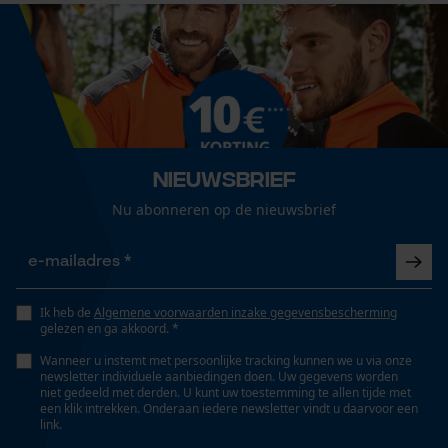
Versnipperfunctie
Econda Analytics
Nee
Mouseflow Web Analytics Tool
Fact-Finder Tracking
Fasewisselaar
Nee
Nieuwsbrief
Prestatie en functionele
Nu abonneren op de nieuwsbrief
Cookies
Schuine snede
Nee
Loop54 Personalization
Ik heb de
Algemene voorwaarden inzake gegevensbescherming
Gereedschapsloze kettingspanning
gelezen en ga akkoord. *
Gepersonaliseerde homepage
Nee
Wanneer u instemt met persoonlijke tracking kunnen we u via onze
Opgeslagen winkelwagen
newsletter individuele aanbiedingen doen. Uw gegevens worden
niet gedeeld met derden. U kunt uw toestemming te allen tijde met
Persoonlijke begroeting
een klik intrekken. Onderaan iedere newsletter vindt u daarvoor een
Gereedschapsloze kettingwissel
link.
Geo-IP en gebruikersdetectie
Nee