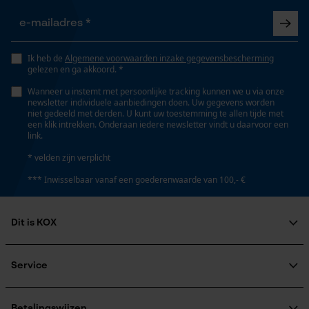
Gepersonaliseerde homepage
Opgeslagen winkelwagen
Grootte & afmetingen
Persoonlijke begroeting
Ik heb de
Algemene voorwaarden inzake gegevensbescherming
Geo-IP en gebruikersdetectie
Kabellengte
gelezen en ga akkoord. *
37 cm
YouTube-video's
Wanneer u instemt met persoonlijke tracking kunnen we u via onze
newsletter individuele aanbiedingen doen. Uw gegevens worden
Google Maps
niet gedeeld met derden. U kunt uw toestemming te allen tijde met
een klik intrekken. Onderaan iedere newsletter vindt u daarvoor een
link.
Technische specificaties
* velden zijn verplicht
Marketing Cookies
Aansluitingstype
*** Inwisselbaar vanaf een goederenwaarde van 100,- €
USB-A-poort
Dit is KOX
Automatische kettingsmering
Google Global Site Tag
Nee
Over ons
Microsoft Advertising Universal
Event Tracking
Maatschappelijke betrokkenheid
Service
raadgever
Survicate
Veel gestelde vragen
KOX Harvester
Eigenschap
KOX catalogus
Betalingswijzen