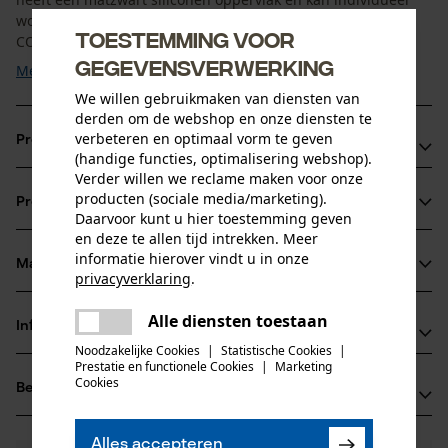
worden versteld. De levensduur van de led in de ONYX
Toestemming voor
COPILOT is extreem lang, namelijk tot wel 20.000 ...
gegevensverwerking
Meer tonen
We willen gebruikmaken van diensten van
derden om de webshop en onze diensten te
verbeteren en optimaal vorm te geven
Productvoordelen
(handige functies, optimalisering webshop).
Verder willen we reclame maken voor onze
De werklamp kan flexibel worden gericht om afzonderlijke
producten (sociale media/marketing).
Productinformatie
gebieden goed te verlichten
Daarvoor kunt u hier toestemming geven
en deze te allen tijd intrekken. Meer
De led-werklamp kan altijd aangesloten blijven, aan- en
informatie hierover vindt u in onze
uitschakelen wordt geregeld via een schakelaar
Materiaal & onderhoud
privacyverklaring
.
Productdetails
Lange levensduur van de ledlampen
delen
Alle diensten toestaan
Activiteitstype
Er is een fout opgetreden. Gelieve
Informatie van de fabrikant
delen
Materiaal
belichten
het opnieuw te proberen.
Noodzakelijke Cookies
|
Statistische Cookies
|
Prestatie en functionele Cookies
|
Marketing
Osram GmbH
mail
Cookies
Materiaal behuizing
Beoordelingen
(0)
Marcel-Breuer-Straße 4
silicone, kunststof
Leeftijdsgroep
80807 München, Duitsland
volwassen
E-mail: automotive-service@osram.com
Alles accepteren