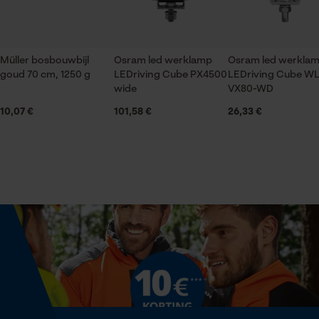
Econda Tag Manager
Seizoen
Product geschikt voor het hele jaar
Müller bosbouwbijl
Osram led werklamp
Osram led werkla
Statistische Cookies
goud 70 cm, 1250 g
LEDriving Cube PX4500
LEDriving Cube W
Leveringsomvang
wide
VX80-WD
1 x Osram led werklamp LEDriving® Cube PX4500
10,07 €
101,58 €
26,33 €
Flood
Econda Analytics
Volume
Mouseflow Web Analytics Tool
987.39 cm³
Fact-Finder Tracking
Technische specificaties
Prestatie en functionele
Cookies
Automatische kettingsmering
Nee