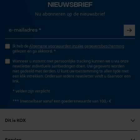
Nieuwsbrief
Loop54 Personalization
Eigenschap
Gepersonaliseerde homepage
Nu abonneren op de nieuwsbrief
hoge prestaties, veelzijdig, compact, lange
levensduur, hoge kwaliteit, licht, robuust,
Opgeslagen winkelwagen
onbreekbaar
Persoonlijke begroeting
Geo-IP en gebruikersdetectie
Ik heb de
Algemene voorwaarden inzake gegevensbescherming
gelezen en ga akkoord. *
Versnipperfunctie
YouTube-video's
Nee
Wanneer u instemt met persoonlijke tracking kunnen we u via onze
Google Maps
newsletter individuele aanbiedingen doen. Uw gegevens worden
niet gedeeld met derden. U kunt uw toestemming te allen tijde met
een klik intrekken. Onderaan iedere newsletter vindt u daarvoor een
link.
Helderheid
Marketing Cookies
1500, 2500, 3500, 4500 lm, lm, lm, lm
* velden zijn verplicht
*** Inwisselbaar vanaf een goederenwaarde van 100,- €
Vermogen
45 W
Google Global Site Tag
Dit is KOX
Microsoft Advertising Universal
Event Tracking
Over ons
Fasewisselaar