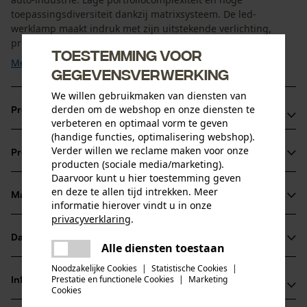
toepassingsdiversiteit dankzij matrixsysteem. De led-
werklamp maakt indruk met zijn uitstekende verlichting,
prestaties, ...
Toestemming voor
Meer tonen
gegevensverwerking
We willen gebruikmaken van diensten van
derden om de webshop en onze diensten te
Productvoordelen
verbeteren en optimaal vorm te geven
(handige functies, optimalisering webshop).
Maximale optische efficiëntie, effectiviteit en homogene
Verder willen we reclame maken voor onze
Productinformatie
lichtverdeling
producten (sociale media/marketing).
Robuust en resistent, speciaal ontwikkeld voor het zware
Daarvoor kunt u hier toestemming geven
en deze te allen tijd intrekken. Meer
dagelijkse werk
Materiaal & onderhoud
informatie hierover vindt u in onze
Productdetails
LED werklampen met krachtige prestaties en uitzonderlijk
privacyverklaring
.
lange levensduur
Leeftijdsgroep
delen
Datasheets
Alle diensten toestaan
Materiaal
volwassen
Er is een fout opgetreden. Gelieve
delen
Gebruiksaanwijzing (PDF)
het opnieuw te proberen.
Noodzakelijke Cookies
|
Statistische Cookies
|
Hoofdmateriaal
Prestatie en functionele Cookies
|
Marketing
Informatie van de fabrikant
mail
Cookies
metaal
Aantal delen