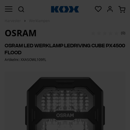
Harvester
Werklampen
OSRAM
(0)
Osram led werklamp LEDriving Cube PX4500
Flood
Artikelnr.: XXASOWL109FL