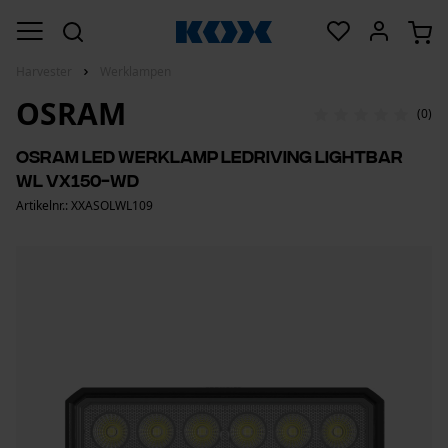
Harvester
Werklampen
OSRAM
(0)
Osram led werklamp LEDriving Lightbar
WL VX150-WD
Artikelnr.: XXASOLWL109