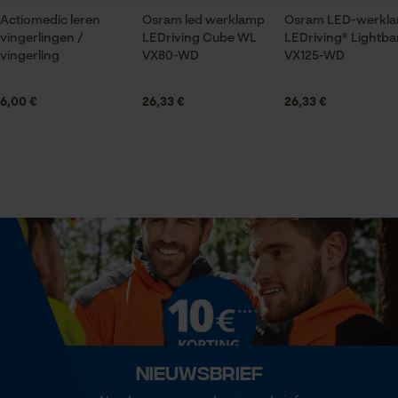
Actiomedic leren
Osram led werklamp
Osram LED-werkl
Leveringsomvang
vingerlingen /
LEDriving Cube WL
LEDriving® Lightb
1 x Osram led werklamp LEDriving Lightbar WL VX150-
Statistische Cookies
vingerling
VX80-WD
VX125-WD
WD
6,00 €
26,33 €
26,33 €
Volume
776.05 cm³
Econda Analytics
Mouseflow Web Analytics Tool
Fact-Finder Tracking
Technische specificaties
Automatische kettingsmering
Nee
Prestatie en functionele
Cookies
Eigenschap
hoge prestaties, veelzijdig, hoge kwaliteit, licht,
Nieuwsbrief
Loop54 Personalization
robuust