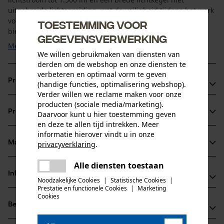
uitgebreide lichtspreiding, wat de veiligheid tijdens het werk
voor uzelf en anderen aanzienlijk verhoogt. De werklamp
Toestemming voor
biedt ...
gegevensverwerking
Meer tonen
We willen gebruikmaken van diensten van
derden om de webshop en onze diensten te
verbeteren en optimaal vorm te geven
Productvoordelen
(handige functies, optimalisering webshop).
Verder willen we reclame maken voor onze
De werklamp is getest en goedgekeurd voor extreme
producten (sociale media/marketing).
Productinformatie
Daarvoor kunt u hier toestemming geven
invloeden van buitenaf op het gebied van water, stof,
en deze te allen tijd intrekken. Meer
schokken, hitte, kou en permanente trillingen
informatie hierover vindt u in onze
Het is een effectieve en efficiënte aanvulling op uw
Materiaal & onderhoud
privacyverklaring
.
Productdetails
voertuig
delen
Alle diensten toestaan
Er is een fout opgetreden. Gelieve
De LED-werklamp is veelzijdig
Leeftijdsgroep
Informatie van de fabrikant
delen
het opnieuw te proberen.
Noodzakelijke Cookies
|
Statistische Cookies
|
Materiaal
volwassen
Prestatie en functionele Cookies
|
Marketing
mail
Fabrikant
Cookies
Hoofdmateriaal
Beoordelingen
(0)
Osram GmbH
metaal
Aantal delen
Marcel-Breuer-Straße 4