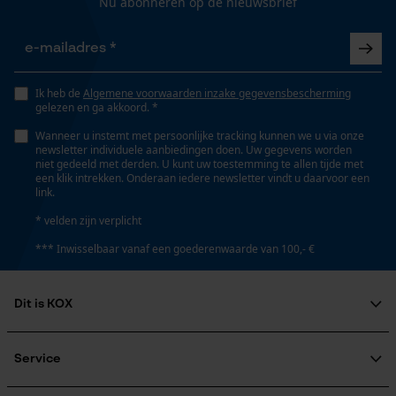
Nu abonneren op de nieuwsbrief
Gepersonaliseerde homepage
Opgeslagen winkelwagen
Versnipperfunctie
Nee
Persoonlijke begroeting
Ik heb de
Algemene voorwaarden inzake gegevensbescherming
Geo-IP en gebruikersdetectie
gelezen en ga akkoord. *
YouTube-video's
Helderheid
Wanneer u instemt met persoonlijke tracking kunnen we u via onze
1500 lm
newsletter individuele aanbiedingen doen. Uw gegevens worden
Google Maps
niet gedeeld met derden. U kunt uw toestemming te allen tijde met
een klik intrekken. Onderaan iedere newsletter vindt u daarvoor een
link.
Vermogen
* velden zijn verplicht
Marketing Cookies
36 W
*** Inwisselbaar vanaf een goederenwaarde van 100,- €
Vermogen (pk)
Dit is KOX
Google Global Site Tag
0.0489795918 hp
Microsoft Advertising Universal
Over ons
Event Tracking
Maatschappelijke betrokkenheid
Service
Nominale spanning
Survicate
raadgever
36 V
Veel gestelde vragen