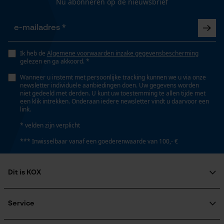
Gepersonaliseerde homepage
Nu abonneren op de nieuwsbrief
Opgeslagen winkelwagen
Deling
Persoonlijke begroeting
404"
Geo-IP en gebruikersdetectie
Ik heb de
Algemene voorwaarden inzake gegevensbescherming
gelezen en ga akkoord. *
YouTube-video's
Aandrijfschakeldikte mm
Wanneer u instemt met persoonlijke tracking kunnen we u via onze
Google Maps
2.0 mm
newsletter individuele aanbiedingen doen. Uw gegevens worden
niet gedeeld met derden. U kunt uw toestemming te allen tijde met
een klik intrekken. Onderaan iedere newsletter vindt u daarvoor een
link.
Gereedschapsloze kettingspanning
Marketing Cookies
* velden zijn verplicht
Nee
*** Inwisselbaar vanaf een goederenwaarde van 100,- €
Gereedschapsloze kettingwissel
Google Global Site Tag
Dit is KOX
Nee
Microsoft Advertising Universal
Event Tracking
Over ons
Maatschappelijke betrokkenheid
Service
Survicate
raadgever
Energie & vermogen