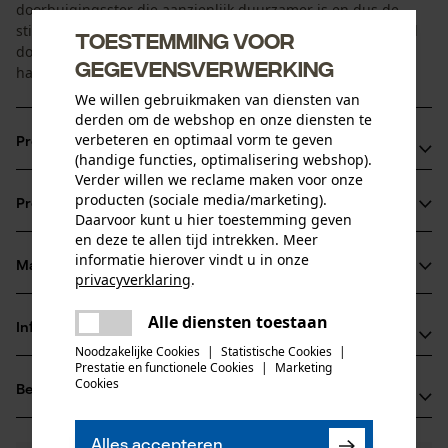
doorbuigingsster die aanzienlijk duurzamer is en dus de
stilstandtijd vermindert. Het raillichaam is verder verbeterd
Toestemming voor
door het gebruik van speciale staalsoorten en
gegevensverwerking
hardingsprocessen.
We willen gebruikmaken van diensten van
derden om de webshop en onze diensten te
verbeteren en optimaal vorm te geven
Productvoordelen
(handige functies, optimalisering webshop).
Verder willen we reclame maken voor onze
Grotere oliegaten voor betere smering
producten (sociale media/marketing).
Productinformatie
Lange levensduur dankzij speciale harding
Daarvoor kunt u hier toestemming geven
en deze te allen tijd intrekken. Meer
Geoptimaliseerde lagering in het retourtandwiel voor
informatie hierover vindt u in onze
maximale
Materiaal & onderhoud
privacyverklaring
.
Productdetails
betrouwbaarheid
delen
Alle diensten toestaan
Activiteitstype
Er is een fout opgetreden. Gelieve
Informatie van de fabrikant
delen
Materiaal
zagen
het opnieuw te proberen.
Noodzakelijke Cookies
|
Statistische Cookies
|
Prestatie en functionele Cookies
|
Marketing
Iggesund Forest AB
mail
Cookies
Hoofdmateriaal
Beoordelingen
(0)
Påbodavägen 4
staal
Leeftijdsgroep
82495 Strömsbruk, Zweden
volwassen
E-mail: order@iggesundforest.se
Alles accepteren