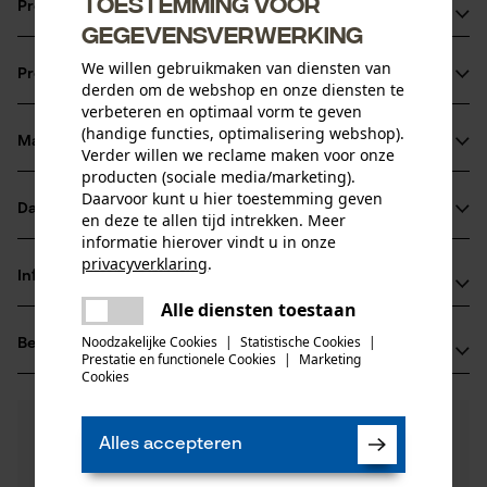
Toestemming voor
Productvoordelen
gegevensverwerking
Stevig, duurzaam en betrouwbaar met een nieuw
We willen gebruikmaken van diensten van
Productinformatie
ontwikkelde railpunt die nu een grotere, 14-tandige
derden om de webshop en onze diensten te
verbeteren en optimaal vorm te geven
omleidingsster opneemt.
(handige functies, optimalisering webshop).
Stabieler en breder raillichaam.
Materiaal & onderhoud
Verder willen we reclame maken voor onze
Productdetails
Verlengde railpunt die de gebieden van normale slijtage
producten (sociale media/marketing).
Daarvoor kunt u hier toestemming geven
dekt. Omdat deze eenvoudig te vervangen is, gaat het
Activiteitstype
Datasheets
en deze te allen tijd intrekken. Meer
Materiaal
onderhoud
raillichaam aanzienlijk langer mee.
informatie hierover vindt u in onze
Gegevensblad fabrikant (PDF)
privacyverklaring
.
Hoofdmateriaal
Informatie van de fabrikant
delen
staal
Leeftijdsgroep
Alle diensten toestaan
Er is een fout opgetreden. Gelieve
Fabrikant
volwassen
delen
het opnieuw te proberen.
Noodzakelijke Cookies
|
Statistische Cookies
|
Beoordelingen
(0)
Oregon Tool, Inc.
Prestatie en functionele Cookies
|
Marketing
mail
Oppervlaktecoating
4909 SE International Way
Cookies
gelakt oppervlak
97222 Portland, Verenigde Staten van Amerika
Aantal delen
E-mail: info@kox.eu
0
Nog vragen?
(0)
1 st.
Product aanbevelen
Alles accepteren
Onze experts staan graag voor u klaar!
Website: -
Een vraag
Tel.: + 32 1030 11 11