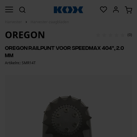
Harvester
Harvester-zaagbladen
OREGON
(0)
Oregon railpunt voor SpeedMax 404", 2.0
mm
Artikelnr.: SMR14T