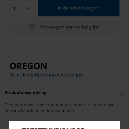
in de winkelwagen
Toevoegen aan verlanglijst
OREGON
Naar de merkenshop van Oregon
Productomschrijving
De nieuw ontwikkelde railpunt garandeert uitzonderlijke
betrouwbaarheid en duurzaamheid.