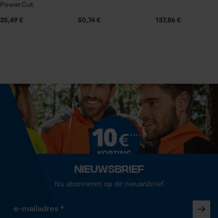
Statistische Cookies
PowerCut
35,49 €
50,74 €
137,86 €
Technische specificaties
Automatische kettingsmering
Econda Analytics
Nee
Mouseflow Web Analytics Tool
Fact-Finder Tracking
Eigenschap
betrouwbaar, veerkrachtig, hoge stabiliteit
Prestatie en functionele
Cookies
Versnipperfunctie
Nee
Nieuwsbrief
Nu abonneren op de nieuwsbrief
Loop54 Personalization
Fasewisselaar
Nee
Gepersonaliseerde homepage
Opgeslagen winkelwagen