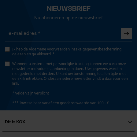
Loop54 Personalization
Nieuwsbrief
Gepersonaliseerde homepage
Nu abonneren op de nieuwsbrief
Schuine snede
Opgeslagen winkelwagen
Nee
Persoonlijke begroeting
Geo-IP en gebruikersdetectie
Deling
Ik heb de
Algemene voorwaarden inzake gegevensbescherming
YouTube-video's
gelezen en ga akkoord. *
404"
Google Maps
Wanneer u instemt met persoonlijke tracking kunnen we u via onze
newsletter individuele aanbiedingen doen. Uw gegevens worden
niet gedeeld met derden. U kunt uw toestemming te allen tijde met
Aandrijfschakeldikte mm
een klik intrekken. Onderaan iedere newsletter vindt u daarvoor een
2.0 mm
link.
Marketing Cookies
* velden zijn verplicht
*** Inwisselbaar vanaf een goederenwaarde van 100,- €
Gereedschapsloze kettingspanning
Nee
Google Global Site Tag
Dit is KOX
Microsoft Advertising Universal
Event Tracking
Gereedschapsloze kettingwissel
Over ons