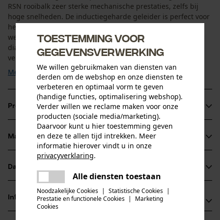
RSN rooibalk zeer sterke mechanische prestaties, zelfs bij
hoge snelheden. De inductiegeharde geleider is perfect voor
het oogsten van zwaar hout en biedt een uitstekende
Toestemming voor
weerstand tegen slijtage. Klinknagels met een grote
diameter minimaliseren het risico op terugslag en
gegevensverwerking
verminderen de terugslag. Kies tussen 75 cm en 82,5 cm ...
We willen gebruikmaken van diensten van
Meer tonen
derden om de webshop en onze diensten te
verbeteren en optimaal vorm te geven
(handige functies, optimalisering webshop).
Verder willen we reclame maken voor onze
Productinformatie
producten (sociale media/marketing).
Daarvoor kunt u hier toestemming geven
en deze te allen tijd intrekken. Meer
Materiaal & onderhoud
Productdetails
informatie hierover vindt u in onze
privacyverklaring
.
Activiteitstype
delen
Datasheets
Materiaal
vellen
Alle diensten toestaan
Er is een fout opgetreden. Gelieve
delen
Gegevensblad fabrikant (PDF)
het opnieuw te proberen.
Noodzakelijke Cookies
|
Statistische Cookies
|
Hoofdmateriaal
Informatie van de fabrikant
Prestatie en functionele Cookies
|
Marketing
mail
staal
Cookies
Leeftijdsgroep
Fabrikant