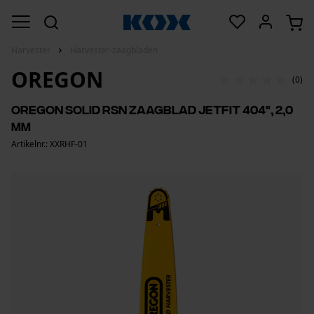
Harvester
Harvester-zaagbladen
OREGON
(0)
OREGON Solid RSN zaagblad JetFit 404", 2,0
mm
Artikelnr.: XXRHF-01