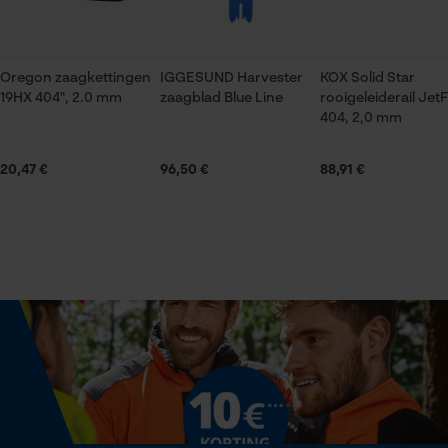
Econda Tag Manager
Unikleur
Oregon zaagkettingen
IGGESUND Harvester
KOX Solid Star
Statistische Cookies
19HX 404", 2.0 mm
Technische specificaties
zaagblad Blue Line
rooigeleiderail JetF
404, 2,0 mm
Automatische kettingsmering
Nee
20,47 €
96,50 €
88,91 €
Econda Analytics
Mouseflow Web Analytics Tool
Eigenschap
gehard, krachtig
Fact-Finder Tracking
Versnipperfunctie
Prestatie en functionele
Nee
Cookies
Fasewisselaar
Nee