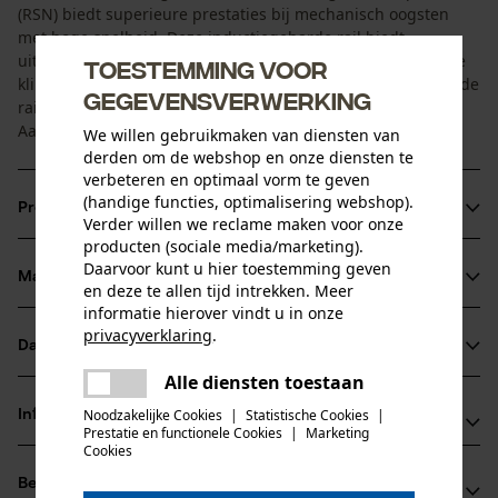
(RSN) biedt superieure prestaties bij mechanisch oogsten
met hoge snelheid. Deze inductiegeharde rail biedt
uitstekende weerstand tegen railslijtage en afschilferen. De
Toestemming voor
klinknagels met grote diameter verminderen het risico dat de
gegevensverwerking
railpunt afbladdert/verspreidt.
Aansluiting: Standaard 10 mm
We willen gebruikmaken van diensten van
derden om de webshop en onze diensten te
verbeteren en optimaal vorm te geven
(handige functies, optimalisering webshop).
Productinformatie
Verder willen we reclame maken voor onze
producten (sociale media/marketing).
Daarvoor kunt u hier toestemming geven
Materiaal & onderhoud
en deze te allen tijd intrekken. Meer
Productdetails
informatie hierover vindt u in onze
privacyverklaring
.
Activiteitstype
Datasheets
delen
Materiaal
vellen
Alle diensten toestaan
Er is een fout opgetreden. Gelieve
Gegevensblad fabrikant (PDF)
delen
Hoofdmateriaal
het opnieuw te proberen.
Noodzakelijke Cookies
|
Statistische Cookies
|
Informatie van de fabrikant
staal
Prestatie en functionele Cookies
|
Marketing
Leeftijdsgroep
mail
Cookies
Fabrikant
volwassen
Beoordelingen
(0)
Oregon Tool, Inc.