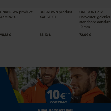
UNKNOWN product
UNKNOWN product
OREGON Solid
XXMRQ-01
Technische specificaties
Statistische Cookies
XXHSF-01
Harvester-geleider
standaard aansluit
10 mm
Automatische kettingsmering
Nee
98,12 €
83,13 €
72,09 €
Econda Analytics
Eigenschap
Mouseflow Web Analytics Tool
gehard, krachtig
Fact-Finder Tracking
Versnipperfunctie
Nee
Prestatie en functionele
Cookies
Fasewisselaar
Nee
Loop54 Personalization
Nieuwsbrief