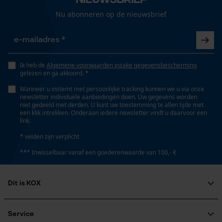
Gepersonaliseerde homepage
Nu abonneren op de nieuwsbrief
Schuine snede
Opgeslagen winkelwagen
Nee
Persoonlijke begroeting
Geo-IP en gebruikersdetectie
Deling
Ik heb de
Algemene voorwaarden inzake gegevensbescherming
gelezen en ga akkoord. *
404"
YouTube-video's
Wanneer u instemt met persoonlijke tracking kunnen we u via onze
Google Maps
newsletter individuele aanbiedingen doen. Uw gegevens worden
niet gedeeld met derden. U kunt uw toestemming te allen tijde met
Aandrijfschakeldikte mm
een klik intrekken. Onderaan iedere newsletter vindt u daarvoor een
2.0 mm
link.
Marketing Cookies
* velden zijn verplicht
*** Inwisselbaar vanaf een goederenwaarde van 100,- €
Gereedschapsloze kettingspanning
Nee
Google Global Site Tag
Dit is KOX
Microsoft Advertising Universal
Event Tracking
Gereedschapsloze kettingwissel
Over ons
Nee
Maatschappelijke betrokkenheid
Service
Survicate