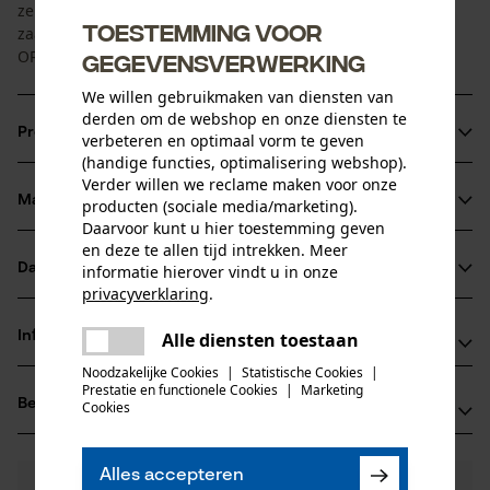
zelfs de grootste krachten veilig overbrengen. De
Toestemming voor
zaagprestaties zijn enorm. De ketting is ideaal voor de
OREGON® 11H RSN zaagbladen.
gegevensverwerking
We willen gebruikmaken van diensten van
derden om de webshop en onze diensten te
Productinformatie
verbeteren en optimaal vorm te geven
(handige functies, optimalisering webshop).
Verder willen we reclame maken voor onze
Materiaal & onderhoud
producten (sociale media/marketing).
Productdetails
Daarvoor kunt u hier toestemming geven
en deze te allen tijd intrekken. Meer
Activiteitstype
Datasheets
informatie hierover vindt u in onze
Materiaal
zagen
privacyverklaring
.
Gegevensblad fabrikant (PDF)
delen
Hoofdmateriaal
Informatie van de fabrikant
Alle diensten toestaan
Er is een fout opgetreden. Gelieve
staal
delen
Leeftijdsgroep
het opnieuw te proberen.
Noodzakelijke Cookies
|
Statistische Cookies
|
Fabrikant
volwassen
Prestatie en functionele Cookies
|
Marketing
mail
Beoordelingen
(0)
Oregon Tool, Inc.
Cookies
Oppervlaktecoating
4909 SE International Way
geolied oppervlak
97222 Portland, Verenigde Staten van Amerika
Aantal delen
Alles accepteren
E-mail: info@kox.eu
Nog vragen?
(0)
1 st.
Product aanbevelen