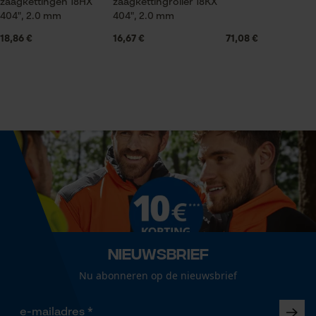
zaagkettingen 18HX
zaagkettingroller 18KX
404", 2.0 mm
404", 2.0 mm
Statistische Cookies
Technische specificaties
18,86 €
16,67 €
71,08 €
Automatische kettingsmering
Nee
Econda Analytics
Mouseflow Web Analytics Tool
Eigenschap
scherp, krachtig, hoge snijprestaties
Fact-Finder Tracking
Instelling Jolly
Prestatie en functionele
60 deg
Cookies
Nieuwsbrief
Vijlhouding
Nu abonneren op de nieuwsbrief
10° naar boven
Loop54 Personalization
Gepersonaliseerde homepage