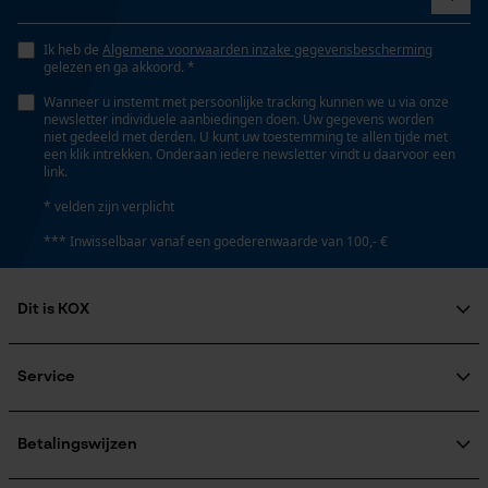
Versnipperfunctie
Opgeslagen winkelwagen
Nee
Ik heb de
Algemene voorwaarden inzake gegevensbescherming
Persoonlijke begroeting
gelezen en ga akkoord. *
Geo-IP en gebruikersdetectie
Wanneer u instemt met persoonlijke tracking kunnen we u via onze
newsletter individuele aanbiedingen doen. Uw gegevens worden
Fasewisselaar
YouTube-video's
niet gedeeld met derden. U kunt uw toestemming te allen tijde met
Nee
een klik intrekken. Onderaan iedere newsletter vindt u daarvoor een
Google Maps
link.
* velden zijn verplicht
Schuine snede
*** Inwisselbaar vanaf een goederenwaarde van 100,- €
Nee
Marketing Cookies
Dit is KOX
Bewegingshoek borst
0.65 mm
Over ons
Google Global Site Tag
Maatschappelijke betrokkenheid
Service
Microsoft Advertising Universal
raadgever
Event Tracking
Veel gestelde vragen
KOX Harvester
Deling
Survicate
KOX catalogus
Aanmelding nieuwsbrief
Betalingswijzen
3/4"
Retourneren