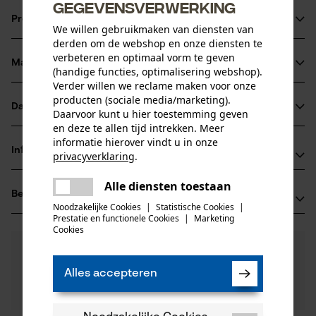
gegevensverwerking
Productinformatie
We willen gebruikmaken van diensten van
derden om de webshop en onze diensten te
verbeteren en optimaal vorm te geven
Materiaal & onderhoud
(handige functies, optimalisering webshop).
Productdetails
Verder willen we reclame maken voor onze
producten (sociale media/marketing).
Activiteitstype
Datasheets
Daarvoor kunt u hier toestemming geven
Materiaal
doseren
en deze te allen tijd intrekken. Meer
Gegevensblad fabrikant (PDF)
informatie hierover vindt u in onze
Hoofdmateriaal
Informatie van de fabrikant
privacyverklaring
.
kunststof composiet
Leeftijdsgroep
delen
HUENERSDORFF GmbH
volwassen
Alle diensten toestaan
Er is een fout opgetreden. Gelieve
Beoordelingen
(0)
Eisenbahnstraße 6
delen
het opnieuw te proberen.
Noodzakelijke Cookies
|
Statistische Cookies
|
71636 Ludwigsburg, Duitsland
Prestatie en functionele Cookies
|
Marketing
mail
Cookies
E-mail: info@huenersdorff.de
Aantal delen
0
Nog vragen?
(0)
1 st.
Website: -
Product aanbevelen
Onze experts staan graag voor u klaar!
Tel.: + 49 0714 11 47 0
Alles accepteren
Een vraag
Filteren op aantal sterren
stellen
Artikelgewicht
Als u vragen of problemen hebt met het product of
60.0 g