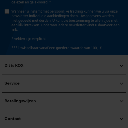
gelezen en ga akkoord. *
Persoonlijke begroeting
Accucapaciteitsaanduiding
Wanneer u instemt met persoonlijke tracking kunnen we u via onze
Geo-IP en gebruikersdetectie
Nee
newsletter individuele aanbiedingen doen. Uw gegevens worden
niet gedeeld met derden. U kunt uw toestemming te allen tijde met
YouTube-video's
een klik intrekken. Onderaan iedere newsletter vindt u daarvoor een
link.
Google Maps
Accu/batterij inbegrepen
Oplaadbare batterij/batterijen niet inbegrepen in de
* velden zijn verplicht
levering
*** Inwisselbaar vanaf een goederenwaarde van 100,- €
Marketing Cookies
Powerbankfunctie
Dit is KOX
Nee
Over ons
Google Global Site Tag
Maatschappelijke betrokkenheid
Service
Microsoft Advertising Universal
raadgever
Event Tracking
Veel gestelde vragen
KOX Harvester
Kleurencombinatie
KOX catalogus
Aanmelding nieuwsbrief
Betalingswijzen
Survicate
Retourneren
Kleur
Terugroepen product
rood-zwart
Verzendkosteninformatie
Contact