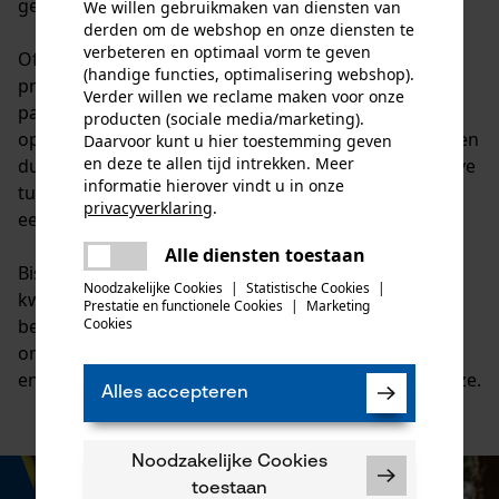
gebruik.
We willen gebruikmaken van diensten van
derden om de webshop en onze diensten te
verbeteren en optimaal vorm te geven
Of het nu gaat om gereedschap, accessoires of
(handige functies, optimalisering webshop).
praktische hulpmiddelen voor professioneel en
Verder willen we reclame maken voor onze
particulier gebruik, Bison biedt doordachte
producten (sociale media/marketing).
oplossingen met een sterke focus op functionaliteit en
Daarvoor kunt u hier toestemming geven
en deze te allen tijd intrekken. Meer
duurzaamheid. Vooral in de bosbouw en bij intensieve
informatie hierover vindt u in onze
tuinwerkzaamheden waarderen gebruikers het
privacyverklaring
.
eenvoudige gebruik en de slijtvaste kwaliteit.
delen
Alle diensten toestaan
Er is een fout opgetreden. Gelieve
Bison staat bekend om een uitstekende prijs-
delen
het opnieuw te proberen.
Noodzakelijke Cookies
|
Statistische Cookies
|
kwaliteitverhouding, praktijkgerichte producten en
Prestatie en functionele Cookies
|
Marketing
mail
betrouwbare prestaties, ook onder zware
Cookies
omstandigheden. Wie kiest voor robuuste uitrusting
en bewezen kwaliteit, maakt met Bison de juiste keuze.
Alles accepteren
Noodzakelijke Cookies
toestaan