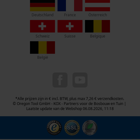
Geo-IP en gebruikersdetectie
70736 Fellbach
YouTube-video's
Duitsland
France
Österreich
Deutschland
Geen winkel!
Google Maps
Retouradres:
Schweiz
Suisse
Belgique
Beim Erlenwäldchen 14/2
71522 Backnang
Marketing Cookies
Duitsland
België
Telefonisch bereikbaar:
ma t/m fr van 9:00 tot 17:00
Google Global Site Tag
0800 096 69 66
Microsoft Advertising Universal
Event Tracking
info-nl@kox.eu
*Alle prijzen zijn in € incl. BTW, plus max 7,26 € verzendkosten.
Survicate
© Oregon Tool GmbH - KOX - Partners voor de Bosbouw en Tuin |
Laatste update van de Webshop 06.08.2026, 11:18