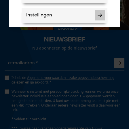
Instellingen
Nieuwsbrief
Nu abonneren op de nieuwsbrief
Noodzakelijke Cookies
Controleer instelling van cookies
Session ID
Ik heb de
Algemene voorwaarden inzake gegevensbescherming
De keuze voor
gelezen en ga akkoord. *
gegevensverwerking opslaan
Wanneer u instemt met persoonlijke tracking kunnen we u via onze
Econda Tag Manager
newsletter individuele aanbiedingen doen. Uw gegevens worden
niet gedeeld met derden. U kunt uw toestemming te allen tijde met
een klik intrekken. Onderaan iedere newsletter vindt u daarvoor een
link.
Statistische Cookies
* velden zijn verplicht
*** Inwisselbaar vanaf een goederenwaarde van 100,- €