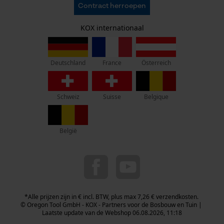
AVV
Oregon Tool GmbH
Persoonlijke begroeting
Contract herroepen
Gegevensbescherming
KOX – Partners voor de Bosbouw en Tuin
Herroepingsrecht
Geo-IP en gebruikersdetectie
Adres hoofdkantoor:
KOX internationaal
Privacyinstellingen
Lise-Meitner-Str. 4
YouTube-video's
70736 Fellbach
Google Maps
Duitsland
France
Österreich
Deutschland
Geen winkel!
Retouradres:
Marketing Cookies
Schweiz
Suisse
Belgique
Beim Erlenwäldchen 14/2
71522 Backnang
Duitsland
België
Telefonisch bereikbaar:
Google Global Site Tag
ma t/m fr van 9:00 tot 17:00
Microsoft Advertising Universal
Event Tracking
0800 096 69 66
Survicate
info-nl@kox.eu
*Alle prijzen zijn in € incl. BTW, plus max 7,26 € verzendkosten.
© Oregon Tool GmbH - KOX - Partners voor de Bosbouw en Tuin |
Laatste update van de Webshop 06.08.2026, 11:18