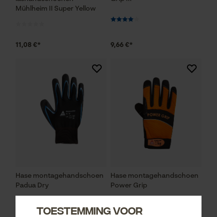
Mühlheim II Super Yellow
11,08 €*
9,66 €*
Hase montagehandschoen
Hase montagehandschoen
Padua Dry
Power Grip
Toestemming voor