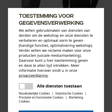
Toestemming voor
gegevensverwerking
Helly Hansen
Helly Hansen Tech
We willen gebruikmaken van diensten van
kniebeschermers
longsleeve Black
derden om de webshop en onze diensten te
standaard Black
verbeteren en optimaal vorm te geven
(handige functies, optimalisering webshop).
Verder willen we reclame maken voor onze
producten (sociale media/marketing).
15,15 €*
58,88 €*
Daarvoor kunt u hier toestemming geven
en deze te allen tijd intrekken. Meer
NIEUW
NIEUW
informatie hierover vindt u in onze
privacyverklaring
.
delen
Alle diensten toestaan
Er is een fout opgetreden. Gelieve
delen
het opnieuw te proberen.
Noodzakelijke Cookies
|
Statistische Cookies
|
Prestatie en functionele Cookies
|
Marketing
mail
Cookies