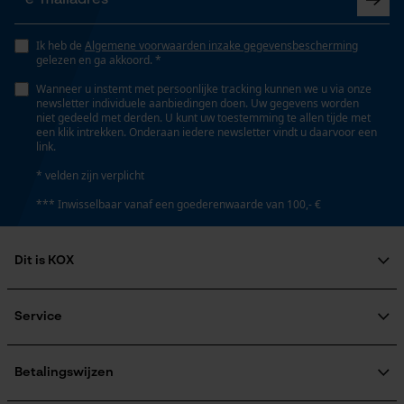
Ik heb de
Algemene voorwaarden inzake gegevensbescherming
gelezen en ga akkoord. *
Wanneer u instemt met persoonlijke tracking kunnen we u via onze
newsletter individuele aanbiedingen doen. Uw gegevens worden
niet gedeeld met derden. U kunt uw toestemming te allen tijde met
een klik intrekken. Onderaan iedere newsletter vindt u daarvoor een
link.
* velden zijn verplicht
*** Inwisselbaar vanaf een goederenwaarde van 100,- €
Dit is KOX
Over ons
Maatschappelijke betrokkenheid
Service
raadgever
Veel gestelde vragen
KOX Harvester
KOX catalogus
Aanmelding nieuwsbrief
Betalingswijzen
Retourneren