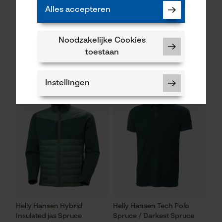
Alles accepteren
Helly Hansen regenjas Voss
Helly Hansen vezelbontjas
Black
Heritage Pile Oranje
Noodzakelijke Cookies
toestaan
65,99 €*
95,48 €*
Instellingen
NIEUW
NIEUW
Noodzakelijke Cookies
Controleer instelling van cookies
Session ID
De keuze voor
gegevensverwerking opslaan
Helly Hansen Hybrid
Helly Hansen Tech Polo
Insulated jas Spruce
Spruce / Darkest Spruce
Econda Tag Manager