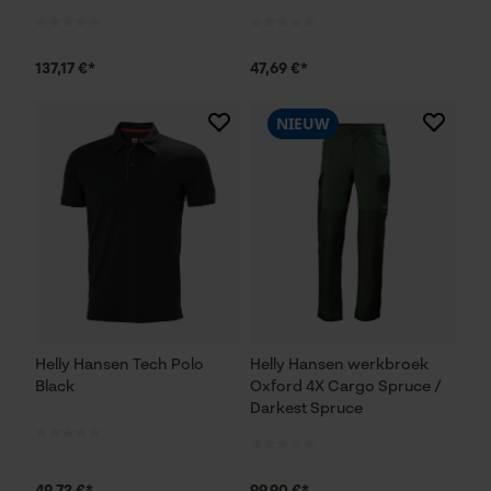
137,17 €*
47,69 €*
Statistische Cookies
NIEUW
Econda Analytics
Mouseflow Web Analytics Tool
Fact-Finder Tracking
Prestatie en functionele
Helly Hansen Tech Polo
Helly Hansen werkbroek
Cookies
Black
Oxford 4X Cargo Spruce /
Darkest Spruce
Loop54 Personalization