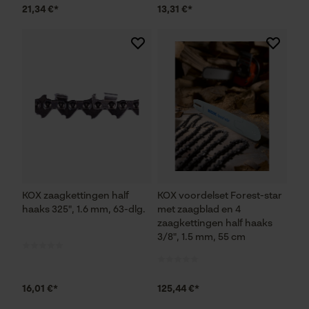
21,34 €*
13,31 €*
Marketing Cookies
Google Global Site Tag
Microsoft Advertising Universal
Event Tracking
Survicate
KOX zaagkettingen half
KOX voordelset Forest-star
haaks 325", 1.6 mm, 63-dlg.
met zaagblad en 4
zaagkettingen half haaks
3/8", 1.5 mm, 55 cm
16,01 €*
125,44 €*