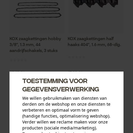
KOX zaagkettingen hobby
KOX zaagkettingen half
3/8", 1.3 mm, 44
haaks 404", 1.6 mm, 68-dlg.
aandrijfschakels, 3 stuks
28,12 €*
17,28 €*
Toestemming voor
gegevensverwerking
We willen gebruikmaken van diensten van
derden om de webshop en onze diensten te
verbeteren en optimaal vorm te geven
(handige functies, optimalisering webshop).
Verder willen we reclame maken voor onze
producten (sociale media/marketing).