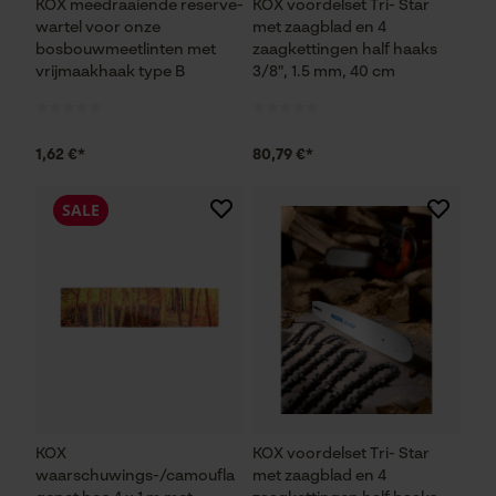
KOX meedraaiende reserve-
KOX voordelset Tri- Star
wartel voor onze
met zaagblad en 4
bosbouwmeetlinten met
zaagkettingen half haaks
Noodzakelijke Cookies
vrijmaakhaak type B
3/8", 1.5 mm, 40 cm
Controleer instelling van cookies
Session ID
1,62 €*
80,79 €*
De keuze voor
gegevensverwerking opslaan
SALE
Econda Tag Manager
Statistische Cookies
Econda Analytics
KOX
KOX voordelset Tri- Star
Mouseflow Web Analytics Tool
waarschuwings-/camoufla
met zaagblad en 4