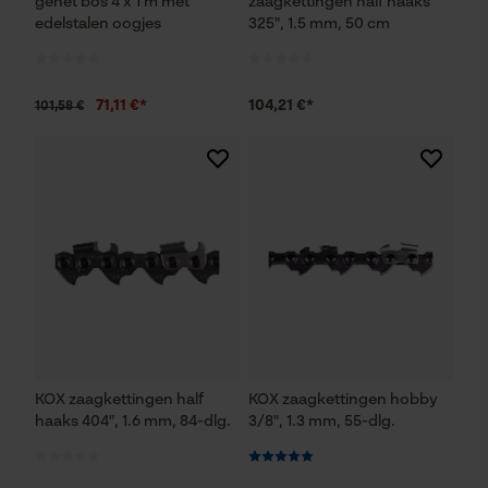
genet bos 4 x 1 m met
zaagkettingen half haaks
Fact-Finder Tracking
edelstalen oogjes
325", 1.5 mm, 50 cm
Prestatie en functionele
71,11 €*
104,21 €*
101,58 €
Cookies
Loop54 Personalization
Gepersonaliseerde homepage
Opgeslagen winkelwagen
Persoonlijke begroeting
Geo-IP en gebruikersdetectie
YouTube-video's
KOX zaagkettingen half
KOX zaagkettingen hobby
haaks 404", 1.6 mm, 84-dlg.
3/8", 1.3 mm, 55-dlg.
Google Maps