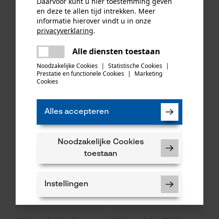
Daarvoor kunt u hier toestemming geven
en deze te allen tijd intrekken. Meer
informatie hierover vindt u in onze
privacyverklaring
.
KOX Tri-star zaagblad 3/8",
KOX reserve-
delen
1.5 mm, 43 cm
bevestigingsclip voor
Alle diensten toestaan
Er is een fout opgetreden. Gelieve
bosbouwmeetlint, kort
delen
het opnieuw te proberen.
Noodzakelijke Cookies
|
Statistische Cookies
|
Prestatie en functionele Cookies
|
Marketing
mail
Cookies
29,21 €*
1,00 €*
Alles accepteren
Noodzakelijke Cookies
toestaan
Instellingen