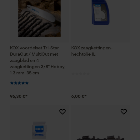
KOX voordelset Tri-Star
KOX zaagkettingen-
DuraCut / MultiCut met
hechtolie 1L
zaagblad en 4
zaagkettingen 3/8" Hobby,
1.3 mm, 35 cm
96,30 €*
6,00 €*