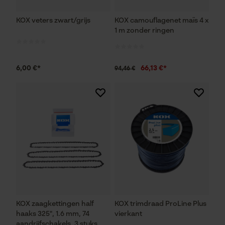
KOX veters zwart/grijs
KOX camouflagenet maïs 4 x
1 m zonder ringen
6,00 €*
66,13 €*
94,46 €
KOX zaagkettingen half
KOX trimdraad ProLine Plus
haaks 325", 1.6 mm, 74
vierkant
aandrijfschakels, 3 stuks